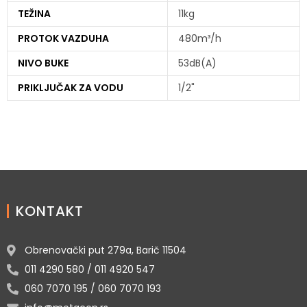
TEŽINA
11kg
PROTOK VAZDUHA
480m³/h
NIVO BUKE
53dB(A)
PRIKLJUČAK ZA VODU
1/2"
KONTAKT
Obrenovački put 279a, Barič 11504
011 4290 580 / 011 4920 547
060 7070 195 / 060 7070 193