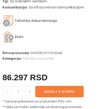
Tip:
Sa trokrakim ventilom
Komunikacija:
Sa infracrvenom komunikacijom
Tehnička dokumentacija
Atest
Šifra proizvoda:
004FZBCFCT3V2SAB
Kategorija:
Zidni fan coil uređaji
86.297
RSD
-
+
DODAJ U KORPU
* Cena je prikazana sa uračunatim PDV-om
** Slika se može razlikovati od stvarnog proizvoda