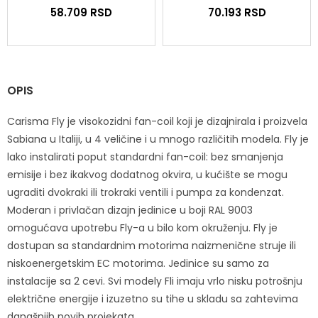
58.709
RSD
70.193
RSD
OPIS
Carisma Fly je visokozidni fan-coil koji je dizajnirala i proizvela
Sabiana u Italiji, u 4 veličine i u mnogo različitih modela. Fly je
lako instalirati poput standardni fan-coil: bez smanjenja
emisije i bez ikakvog dodatnog okvira, u kućište se mogu
ugraditi dvokraki ili trokraki ventili i pumpa za kondenzat.
Moderan i privlačan dizajn jedinice u boji RAL 9003
omogućava upotrebu Fly-a u bilo kom okruženju. Fly je
dostupan sa standardnim motorima naizmenične struje ili
niskoenergetskim EC motorima. Jedinice su samo za
instalacije sa 2 cevi. Svi modely Fli imaju vrlo nisku potrošnju
električne energije i izuzetno su tihe u skladu sa zahtevima
današnjih novih projekata.