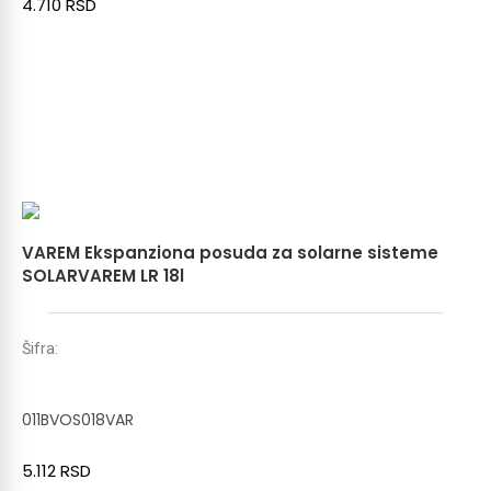
4.710
RSD
VAREM Ekspanziona posuda za solarne sisteme
SOLARVAREM LR 18l
Šifra:
011BVOS018VAR
5.112
RSD