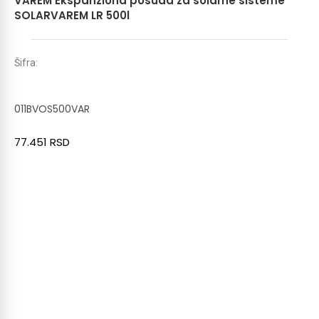
VAREM Ekspanziona posuda za solarne sisteme
SOLARVAREM LR 500l
Šifra:
011BVOS500VAR
77.451
RSD