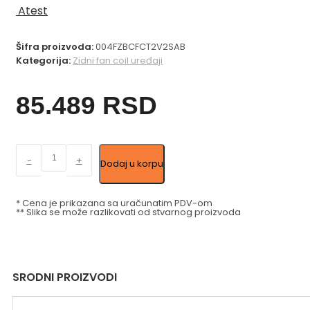
Atest
Šifra proizvoda:
004FZBCFCT2V2SAB
Kategorija:
Zidni fan coil uređaji
85.489
RSD
SABIANA
-
+
Dodaj u korpu
Zidni
fan-
coil
* Cena je prikazana sa uračunatim PDV-om
** Slika se može razlikovati od stvarnog proizvoda
CARISMA
FLY
CVP-
T-
SRODNI PROIZVODI
2V
2,