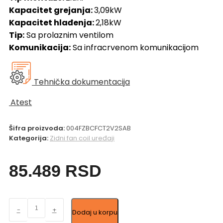
Kapacitet grejanja:
3,09kW
Kapacitet hlađenja:
2,18kW
Tip:
Sa prolaznim ventilom
Komunikacija:
Sa infracrvenom komunikacijom
Tehnička dokumentacija
Atest
Šifra proizvoda:
004FZBCFCT2V2SAB
Kategorija:
Zidni fan coil uređaji
85.489
RSD
SABIANA
-
+
Dodaj u korpu
Zidni