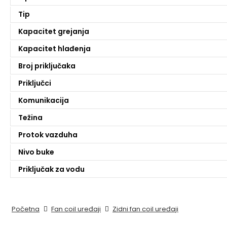
Tip
Kapacitet grejanja
Kapacitet hlađenja
Broj priključaka
Priključci
Komunikacija
Težina
Protok vazduha
Nivo buke
Priključak za vodu
Početna
Fan coil uređaji
Zidni fan coil uređaji