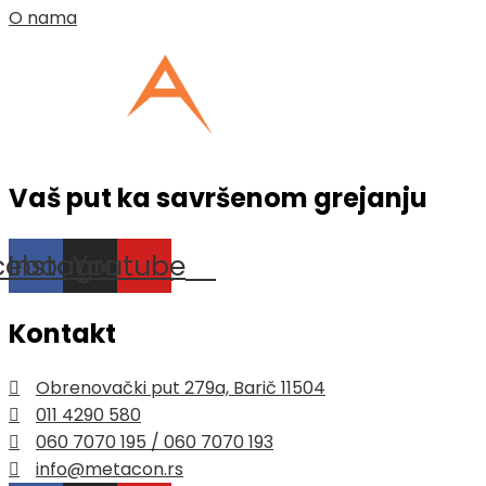
O nama
Vaš put ka savršenom grejanju
cebook
Instagram
Youtube
Kontakt
Obrenovački put 279a, Barič 11504
011 4290 580
060 7070 195 / 060 7070 193
info@metacon.rs