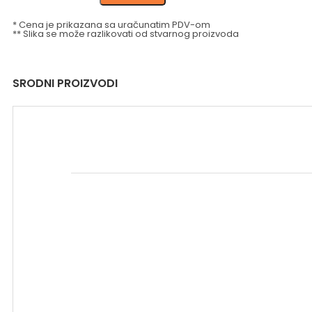
fan-
coil
* Cena je prikazana sa uračunatim PDV-om
** Slika se može razlikovati od stvarnog proizvoda
CARISMA
FLY
CVP-
SRODNI PROIZVODI
T-
2V
2,
dvocevni
količina