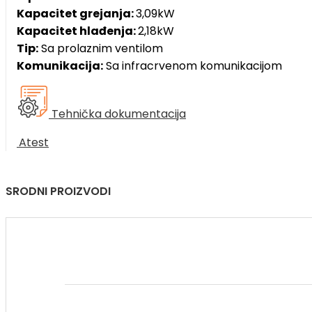
2,
Kapacitet grejanja:
3,09kW
dvocevni
Kapacitet hlađenja:
2,18kW
količina
Tip:
Sa prolaznim ventilom
Komunikacija:
Sa infracrvenom komunikacijom
Tehnička dokumentacija
Atest
SRODNI PROIZVODI