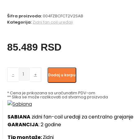
Šifra proizvoda:
004FZBCFCT2V2SAB
Kategorija:
Zidni fan coil uređaji
85.489
RSD
SABIANA
-
+
Dodaj u korpu
Zidni
fan-
* Cena je prikazana sa uračunatim PDV-om
coil
** Slika se može razlikovati od stvarnog proizvoda
CARISMA
FLY
SABIANA
zidni fan-coil uređaji za centralno grejanje
CVP-
GARANCIJA
: 2 godine
T-
2V
Tip montaže:
Zidni