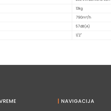
13kg
790m³/h
57dB(A)
1/2"
VREME
NAVIGACIJA