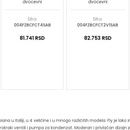
dvocevni
dvocevni
Šifra:
Šifra:
004FZBCFCT4SAB
004FZBCFCT2V1SAB
81.741
RSD
82.753
RSD
abiana u Italiji, u 4 veličine i u mnogo različitih modela. Fly je lak
 trokraki ventili i pumpa za kondenzat. Moderan i privlačan dizaj