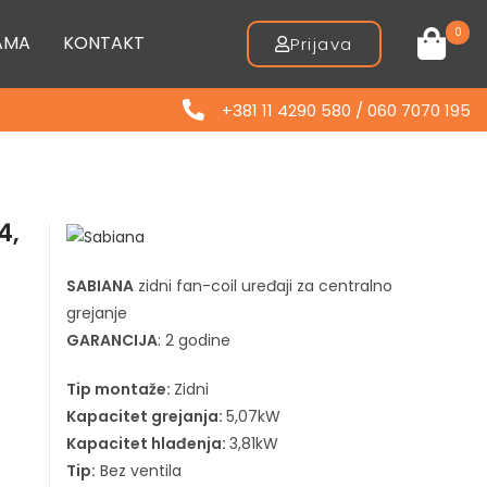
0
AMA
KONTAKT
Prijava
+381 11 4290 580 / 060 7070 195
4,
SABIANA
zidni fan-coil uređaji za centralno
grejanje
GARANCIJA
: 2 godine
Tip montaže:
Zidni
Kapacitet grejanja:
5,07kW
Kapacitet hlađenja:
3,81kW
Tip:
Bez ventila