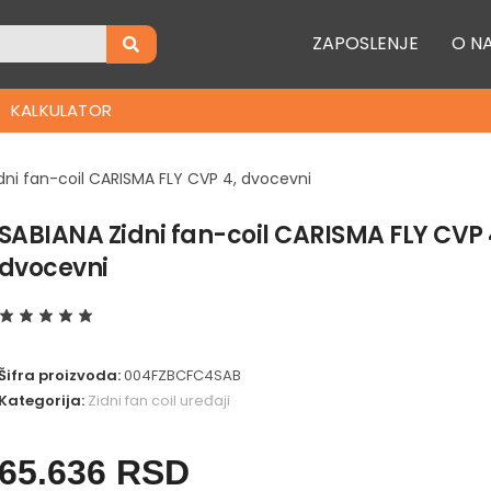
ZAPOSLENJE
O N
KALKULATOR
dni fan-coil CARISMA FLY CVP 4, dvocevni
SABIANA Zidni fan-coil CARISMA FLY CVP 
dvocevni
Šifra proizvoda:
004FZBCFC4SAB
Kategorija:
Zidni fan coil uređaji
65.636
RSD