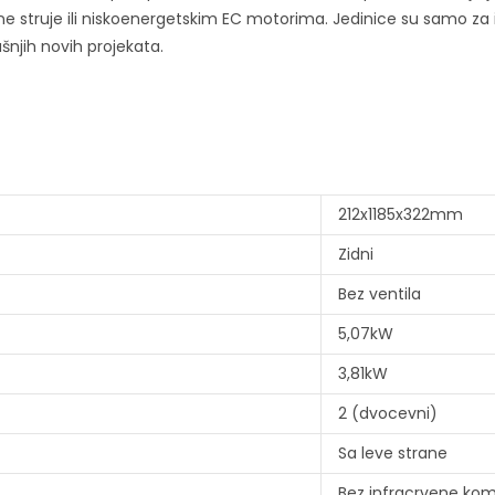
truje ili niskoenergetskim EC motorima. Jedinice su samo za inst
šnjih novih projekata.
212x1185x322mm
Zidni
Bez ventila
5,07kW
3,81kW
2 (dvocevni)
Sa leve strane
Bez infracrvene kom