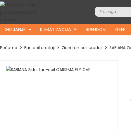
GREJANJE
KLIMATIZACIJA
BRENDOVI
GEFF
Početna
Fan coil uređaji
Zidni fan coil uređaji
SABIANA Zi