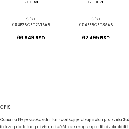
dvocevni
dvocevni
Šifra:
Šifra:
004FZBCFC2V1SAB
004FZBCFC3SAB
66.649
RSD
62.495
RSD
OPIS
Carisma Fly je visokozidni fan-coil koji je dizajnirala i proizvela S
ikakvog dodatnog okvira, u kućište se mogu ugraditi dvokraki ili