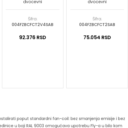
dvocevni
dvocevni
Šifra:
Šifra:
004FZBCFCT2V4SAB
004FZBCFCT2SAB
92.376
RSD
75.054
RSD
o instalirati poput standardni fan-coil: bez smanjenja emisije i bez
n jedinice u boji RAL 9003 omogućava upotrebu Fly-a u bilo kom