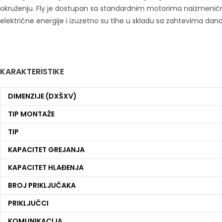
okruženju. Fly je dostupan sa standardnim motorima naizmenične s
električne energije i izuzetno su tihe u skladu sa zahtevima dana
KARAKTERISTIKE
DIMENZIJE (DXŠXV)
TIP MONTAŽE
TIP
KAPACITET GREJANJA
KAPACITET HLAĐENJA
BROJ PRIKLJUČAKA
PRIKLJUČCI
KOMUNIKACIJA