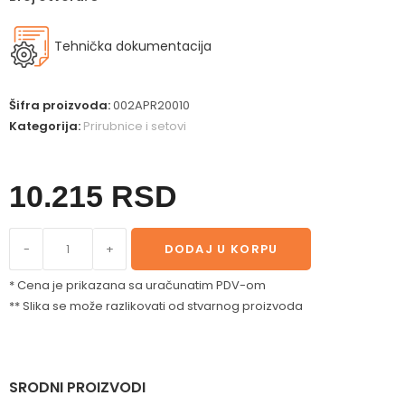
Tehnička dokumentacija
Šifra proizvoda:
002APR20010
Kategorija:
Prirubnice i setovi
10.215
RSD
-
+
DODAJ U KORPU
* Cena je prikazana sa uračunatim PDV-om
** Slika se može razlikovati od stvarnog proizvoda
SRODNI PROIZVODI