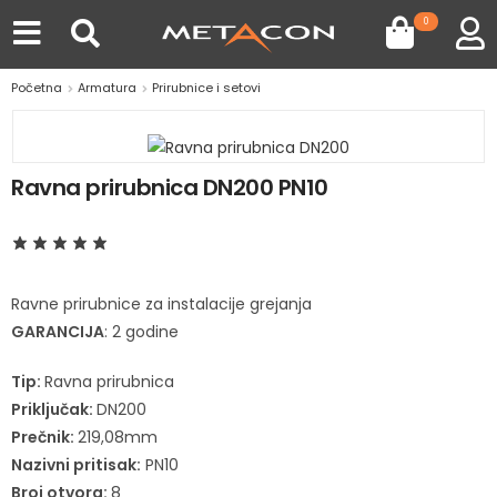
0
Početna
Armatura
Prirubnice i setovi
Ravna prirubnica DN200 PN10
Ravne prirubnice za instalacije grejanja
GARANCIJA
: 2 godine
Tip:
Ravna prirubnica
Priključak:
DN200
Prečnik:
219,08mm
Nazivni pritisak:
PN10
Broj otvora:
8