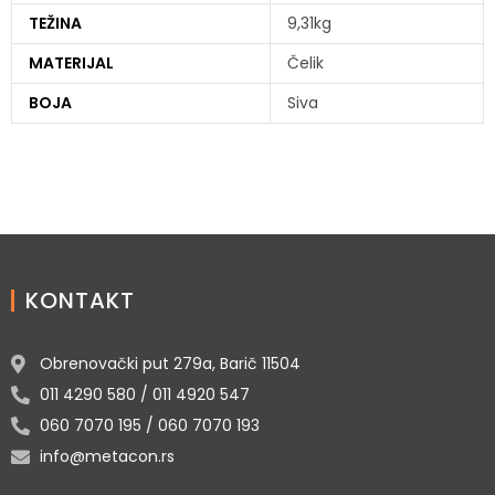
TEŽINA
9,31kg
MATERIJAL
Čelik
BOJA
Siva
KONTAKT
Obrenovački put 279a, Barič 11504
011 4290 580 / 011 4920 547
060 7070 195 / 060 7070 193
info@metacon.rs