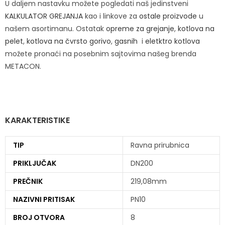
U daljem nastavku možete pogledati naš jedinstveni
KALKULATOR GREJANJA
kao i linkove za
ostale proizvode
u
našem asortimanu. Ostatak
opreme za grejanje
,
kotlova na
pelet
,
kotlova na čvrsto gorivo
,
gasnih
i
eletktro kotlova
možete pronaći na posebnim sajtovima našeg brenda
METACON.
KARAKTERISTIKE
TIP
Ravna prirubnica
PRIKLJUČAK
DN200
PREČNIK
219,08mm
NAZIVNI PRITISAK
PN10
BROJ OTVORA
8