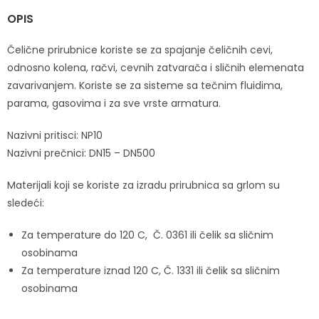
OPIS
Čelične prirubnice koriste se za spajanje čeličnih cevi,
odnosno kolena, račvi, cevnih zatvarača i sličnih elemenata
zavarivanjem. Koriste se za sisteme sa tečnim fluidima,
parama, gasovima i za sve vrste armatura.
Nazivni pritisci: NP10
Nazivni prečnici: DN15 – DN500
Materijali koji se koriste za izradu prirubnica sa grlom su
sledeći:
Za temperature do 120 C, Č. 0361 ili čelik sa sličnim
osobinama
Za temperature iznad 120 C, Č. 1331 ili čelik sa sličnim
osobinama