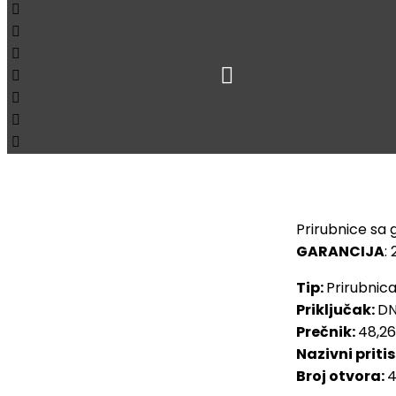
Početna
Arma
Loading...
Prirubnica 
Prirubnice sa g
Pogledaj sve proizvode
GARANCIJA
:
Tip:
Prirubnic
Priključak:
D
Prečnik:
48,2
Nazivni priti
Broj otvora: