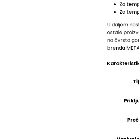
Za tempe
Za tempe
U daljem nas
ostale proiz
na čvrsto go
brenda MET
Karakteristi
Ti
Prikl
Preč