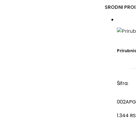
SRODNI PRO
Prirubni
Šifra:
002APG
1.344
R