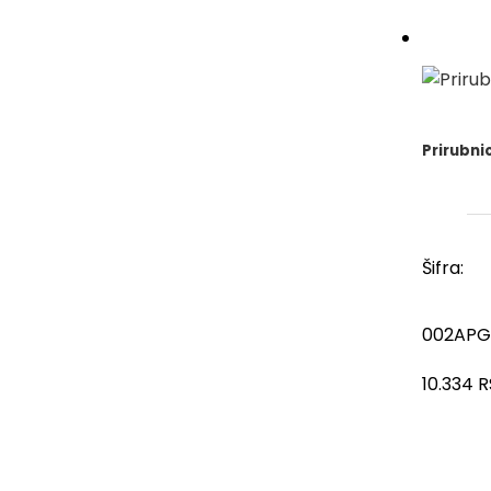
Prirubni
Šifra:
002APG
10.334
R