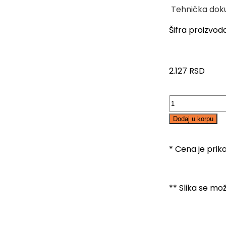
Tehnička dok
Šifra proizvod
2.127
RSD
Dodaj u korpu
* Cena je pri
** Slika se mo