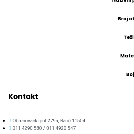
Nazivni 
Broj o
Tež
Mater
Bo
Kontakt
Obrenovački put 279a, Barič 11504
011 4290 580 / 011 4920 547