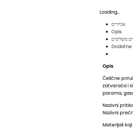
Loading...
אביזרים
Opis
ים משלימים
Dodatne 
Opis
Čelične priru
zatvarača i s
parama, gaso
Nazivni pritis
Nazivni prečn
Materijali koj