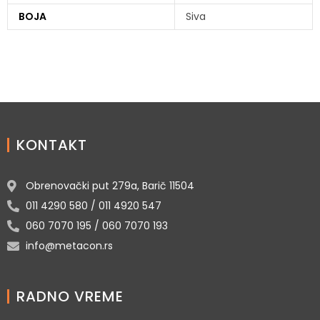
BOJA
Siva
KONTAKT
Obrenovački put 279a, Barič 11504
011 4290 580 / 011 4920 547
060 7070 195 / 060 7070 193
info@metacon.rs
RADNO VREME