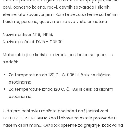
Čelične prirubnice sa grlom koriste se za spajanje čeličnih
cevi, odnosno kolena, račvi, cevnih zatvarača i sličnih
elemenata zavarivanjem. Koriste se za sisteme sa tečnim
fluidima, parama, gasovima i za sve vrste armatura.
Nazivni pritisci: NP6, NP16,
Nazivni prečnici: DN15 – DN500
Materijali koji se koriste za izradu prirubnica sa grlom su
sledeći:
Za temperature do 120 C, Č. 0361 ili čelik sa sličnim
osobinama
Za temperature iznad 120 C, Č. 1331 ili čelik sa sličnim
osobinama
U daljem nastavku možete pogledati naš jedinstveni
KALKULATOR GREJANJA
kao i linkove za
ostale proizvode
u
našem asortimanu. Ostatak
opreme za grejanje
,
kotlova na