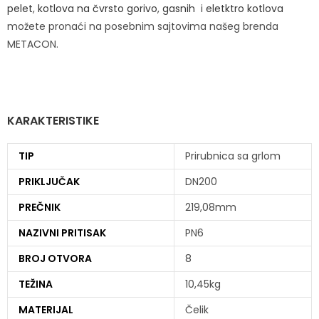
pelet
,
kotlova na čvrsto gorivo
,
gasnih
i
eletktro kotlova
možete pronaći na posebnim sajtovima našeg brenda
METACON.
KARAKTERISTIKE
TIP
Prirubnica sa grlom
PRIKLJUČAK
DN200
PREČNIK
219,08mm
NAZIVNI PRITISAK
PN6
BROJ OTVORA
8
TEŽINA
10,45kg
MATERIJAL
Čelik