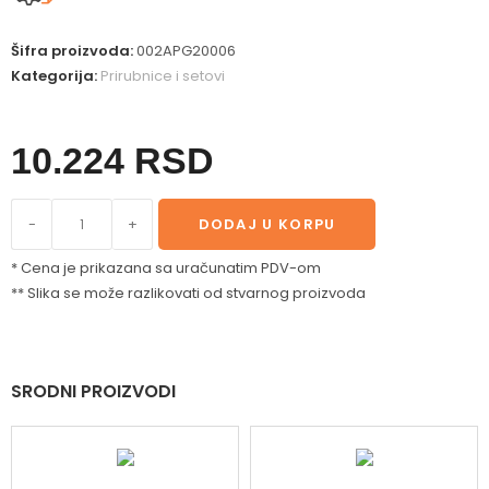
Šifra proizvoda:
002APG20006
Kategorija:
Prirubnice i setovi
10.224
RSD
-
+
DODAJ U KORPU
* Cena je prikazana sa uračunatim PDV-om
** Slika se može razlikovati od stvarnog proizvoda
SRODNI PROIZVODI