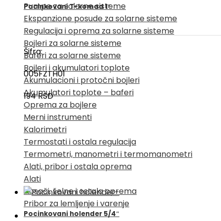
Pumpe za solarne sisteme
Pocinkovani T-komad 1″
Ekspanzione posude za solarne sisteme
Regulacija i oprema za solarne sisteme
Bojleri za solarne sisteme
Šifra:
Baferi za solarne sisteme
Bojleri i akumulatori toplote
005FZTH01
Akumulacioni i protočni bojleri
Akumulatori toplote – baferi
194
RSD
Oprema za bojlere
Merni instrumenti
Kalorimetri
Termostati i ostala regulacija
Termometri, manometri i termomanometri
Alati, pribor i ostala oprema
Alati
Nosači, šelne i ostala oprema
Pribor za lemljenje i varenje
Pocinkovani holender 5/4″