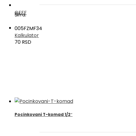
GEFF
Šifra:
005FZMF34
Kalkulator
70
RSD
Pocinkovani T-komad 1/2″