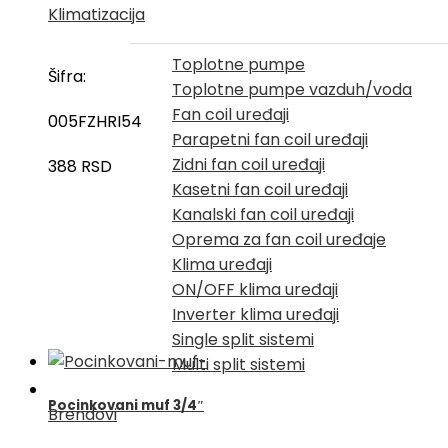
Klimatizacija
Toplotne pumpe
Šifra:
Toplotne pumpe vazduh/voda
Fan coil uređaji
005FZHRI54
Parapetni fan coil uređaji
Zidni fan coil uređaji
388
RSD
Kasetni fan coil uređaji
Kanalski fan coil uređaji
Oprema za fan coil uređaje
Klima uređaji
ON/OFF klima uređaji
Inverter klima uređaji
Single split sistemi
Multi split sistemi
Pocinkovani muf 3/4″
Brendovi