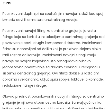
OPIS
Pocinkovani dupli nipli sa spoljašnjim navojem, služi kao spoj
između cevi ili armatura unutrašnjeg navoja.
Pocinkovani navojni fiting za centralno grejanje je vrsta
fitinga koja se koristi u instalacijama centralnog grejanja radi
povezivanja cevi i drugih komponenti sistema. Pocinkovani
fitinzi su napravljeni od čelika koji je prekriven slojem cinka
radi zaštite od korozije. Pocinkovani navojni fitingi imaju
navoje na svojim krajevima, što omogućava njihovo
jednostavno povezivanje sa drugim cevima i uređajima u
sistemu centralnog grejanja. Ovi fitinzi dolaze u različitim
oblicima i veličinama, uključujući spojke, laktove, t-komade,
redukcione fitinge i druge.
Glavna prednost pocinkovanih navojnih fitinga za centralno
grejanje je njihova otpornost na koroziju. Zahvaljujući cinku
koji se nalazi na površini, ovi fitinzi su zaštićeni od oksidacije i