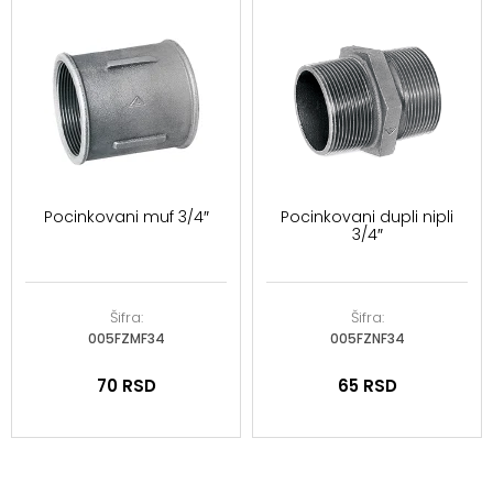
Pocinkovani muf 3/4″
Pocinkovani dupli nipli
3/4″
Šifra:
Šifra:
005FZMF34
005FZNF34
70
RSD
65
RSD