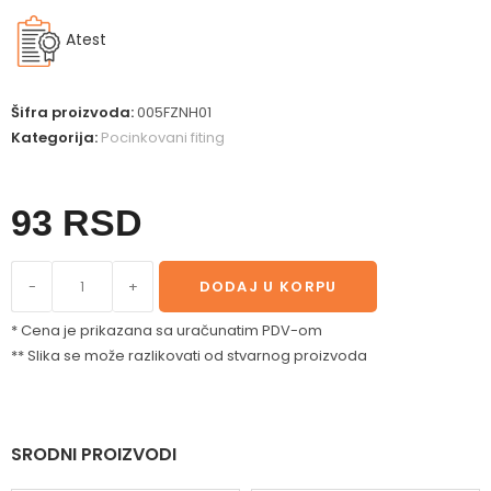
Atest
Šifra proizvoda:
005FZNH01
Kategorija:
Pocinkovani fiting
93
RSD
-
+
DODAJ U KORPU
* Cena je prikazana sa uračunatim PDV-om
** Slika se može razlikovati od stvarnog proizvoda
SRODNI PROIZVODI