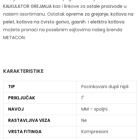
KALKULATOR GREJANJA
kao i linkove za
ostale proizvode
u
našem asortimanu. Ostatak
opreme za grejanje
,
kotlova na
pelet
,
kotlova na čvrsto gorivo
,
gasnih
i
eletktro kotlova
možete pronaći na posebnim sajtovima našeg brenda
METACON.
KARAKTERISTIKE
TIP
Pocinkovani dupli nipli
PRIKLJUČAK
1"
NAVOJ
MM – spoljni
RASTAVLJIVA VEZA
Ne
VRSTA FITINGA
Kompresioni