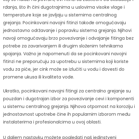
rđanja, što ih čini dugotrajnima u uslovima visoke vlage i
temperature koje se javljaju u sistemima centralnog
grejanja. Pocinkovani navojni fitinzi takođe omogućavaju
jednostavno održavanje i popravku sistema grejanja. Njihovi
navoji omogućavaju brzo povezivanje i odvajanje fitinga bez
potrebe za zavarivanjem ili drugim složenim tehnikama
spajanja. Važno je napomenuti da se pocinkovani navojni
fitinzi ne preporučuju za upotrebu u sistemima koji koriste
vodu za piće, jer cink može se izlučiti u vodu i dovesti do
promene ukusa ili kvaliteta vode.
Ukratko, pocinkovani navojni fitingi za centralno grejanje su
pouzdan i dugotrajan izbor za povezivanje cevi i komponenti
u sistemu centralnog grejanja. Njihova otpornost na koroziju i
jednostavnost upotrebe čine ih popularnim izborom među
instalaterima i profesionalcima u ovoj oblasti.
U daljem nastavku možete pogledati naš jedinstveni