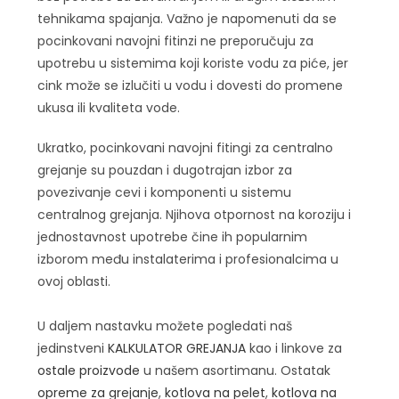
tehnikama spajanja. Važno je napomenuti da se
pocinkovani navojni fitinzi ne preporučuju za
upotrebu u sistemima koji koriste vodu za piće, jer
cink može se izlučiti u vodu i dovesti do promene
ukusa ili kvaliteta vode.
Ukratko, pocinkovani navojni fitingi za centralno
grejanje su pouzdan i dugotrajan izbor za
povezivanje cevi i komponenti u sistemu
centralnog grejanja. Njihova otpornost na koroziju i
jednostavnost upotrebe čine ih popularnim
izborom među instalaterima i profesionalcima u
ovoj oblasti.
U daljem nastavku možete pogledati naš
jedinstveni
KALKULATOR GREJANJA
kao i linkove za
ostale proizvode
u našem asortimanu. Ostatak
opreme za grejanje
,
kotlova na pelet
,
kotlova na