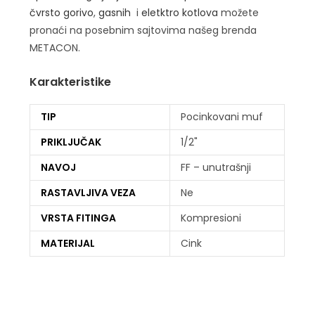
čvrsto gorivo
,
gasnih
i
eletktro kotlova
možete
pronaći na posebnim sajtovima našeg brenda
METACON.
Karakteristike
TIP
Pocinkovani muf
PRIKLJUČAK
1/2"
NAVOJ
FF – unutrašnji
RASTAVLJIVA VEZA
Ne
VRSTA FITINGA
Kompresioni
MATERIJAL
Cink