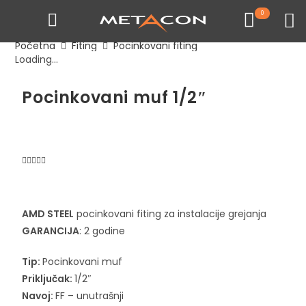
0
Početna
Fiting
Pocinkovani fiting
Loading...
Pocinkovani muf 1/2″
AMD STEEL
pocinkovani fiting za instalacije grejanja
GARANCIJA
: 2 godine
Tip:
Pocinkovani muf
Priključak:
1/2″
Navoj:
FF – unutrašnji