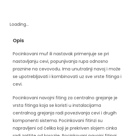
Loading...
Opis
Pocinkovani muf ili nastavak primenjuje se pri
nastavljanju cevi, popunjivanja rupa odnosno
praznine na cevovodu. Ima unutrašnji navoj i može
se upotrebljavati i kombinovati uz sve vrste fitinga i
cevi.
Pocinkovani navojni fiting za centralno grejanje je
vrsta fitinga koja se koristi u instalacijama
centralnog grejanja radi povezivanja cevi i drugih
komponenti sistema. Pocinkovani fitinzi su
napravljeni od čelika koji je prekriven slojem cinka
radi zaštite od korozije. Pocinkovani navojni fitingi