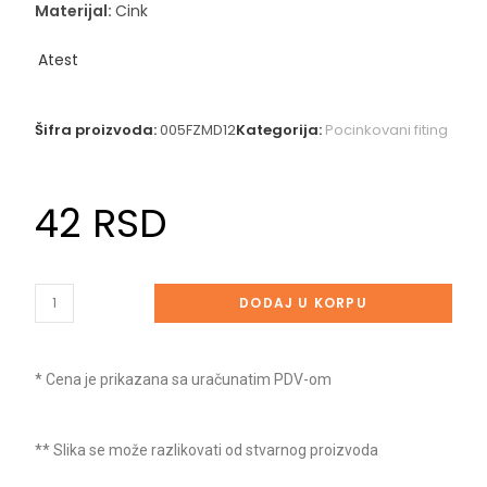
Materijal:
Cink
Atest
Šifra proizvoda:
005FZMD12
Kategorija:
Pocinkovani fiting
42
RSD
DODAJ U KORPU
* Cena je prikazana sa uračunatim PDV-om
** Slika se može razlikovati od stvarnog proizvoda