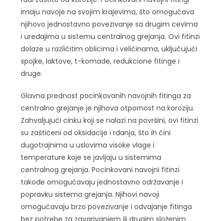
imaju navoje na svojim krajevima, što omogućava
njihovo jednostavno povezivanje sa drugim cevima
i uređajima u sistemu centralnog grejanja. Ovi fitinzi
dolaze u različitim oblicima i veličinama, uključujući
spojke, laktove, t-komade, redukcione fitinge i
druge.
Glavna prednost pocinkovanih navojnih fitinga za
centralno grejanje je njihova otpornost na koroziju.
Zahvaljujući cinku koji se nalazi na površini, ovi fitinzi
su zaštićeni od oksidacije i rđanja, što ih čini
dugotrajnima u uslovima visoke vlage i
temperature koje se javljaju u sistemima
centralnog grejanja. Pocinkovani navojni fitinzi
takođe omogućavaju jednostavno održavanje i
popravku sistema grejanja. Njihovi navoji
omogućavaju brzo povezivanje i odvajanje fitinga
bez potrebe za zavarivanjem ili drugim složenim