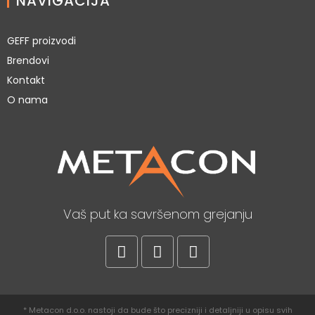
NAVIGACIJA
GEFF proizvodi
Brendovi
Kontakt
O nama
Vaš put ka savršenom grejanju
* Metacon d.o.o. nastoji da bude što precizniji i detaljniji u opisu svih