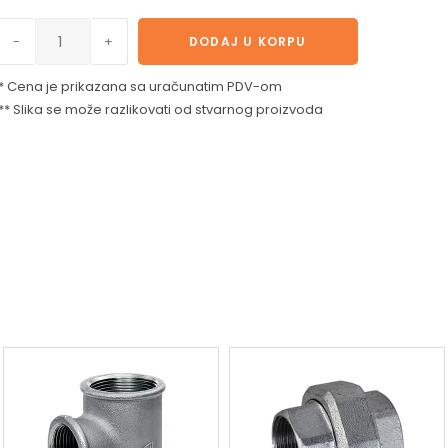
-
+
DODAJ U KORPU
* Cena je prikazana sa uračunatim PDV-om
** Slika se može razlikovati od stvarnog proizvoda