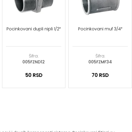
Pocinkovani dupli nipli 1/2″
Pocinkovani muf 3/4″
Šifra:
Šifra:
005FZND12
005FZMF34
50
RSD
70
RSD