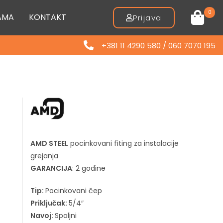
0
AMA
KONTAKT
Prijava
+381 11 4290 580 / 060 7070 195
AMD STEEL
pocinkovani fiting za instalacije
grejanja
GARANCIJA
: 2 godine
Tip:
Pocinkovani čep
Priključak:
5/4″
Navoj:
Spoljni