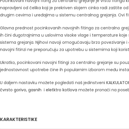
Pocinkovani navojni fiting za centralno grejanje je vrsta fitinga 
napravljeni od čelika koji je prekriven slojem cinka radi zaštite
drugim cevima i uređajima u sistemu centralnog grejanja. Ovi fiti
Glavna prednost pocinkovanih navojnih fitinga za centralno grejanje
ih čini dugotrajnima u uslovima visoke vlage i temperature koje
sistema grejanja. Njihovi navoji omogućavaju brzo povezivanje 
navojni fitinzi ne preporučuju za upotrebu u sistemima koji korist
Ukratko, pocinkovani navojni fitingi za centralno grejanje su pou
jednostavnost upotrebe čine ih popularnim izborom među instala
U daljem nastavku možete pogledati naš jedinstveni
KALKULATO
čvrsto gorivo
,
gasnih
i
eletktro kotlova
možete pronaći na pose
KARAKTERISTIKE