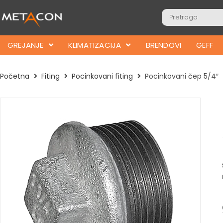
GREJANJE
KLIMATIZACIJA
BRENDOVI
GEFF
Početna
Fiting
Pocinkovani fiting
Pocinkovani čep 5/4″