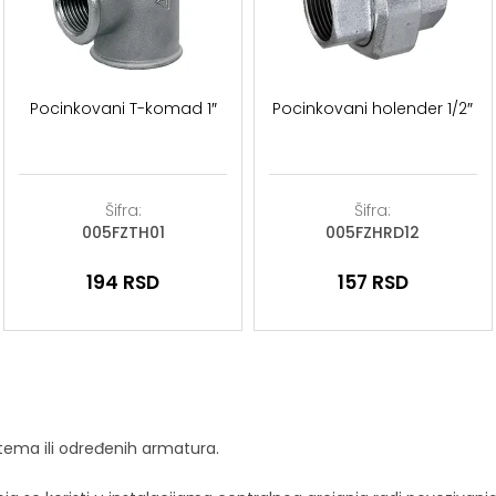
Pocinkovani T-komad 1″
Pocinkovani holender 1/2″
Šifra:
Šifra:
005FZTH01
005FZHRD12
194
RSD
157
RSD
stema ili određenih armatura.