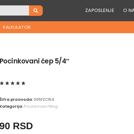
ZAPOSLENJE
O N
KALKULATOR
Pocinkovani čep 5/4″
Šifra proizvoda:
005FZCI54
Kategorija:
Pocinkovani fiting
90
RSD