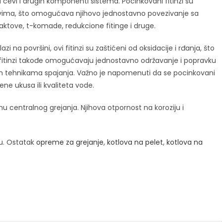
a cevi i drugih komponenti sistema. Pocinkovani fitinzi su
krajevima, što omogućava njihovo jednostavno povezivanje sa
 laktove, t-komade, redukcione fitinge i druge.
 na površini, ovi fitinzi su zaštićeni od oksidacije i rđanja, što
i fitinzi takođe omogućavaju jednostavno održavanje i popravku
enim tehnikama spajanja. Važno je napomenuti da se pocinkovani
ene ukusa ili kvaliteta vode.
u centralnog grejanja. Njihova otpornost na koroziju i
u. Ostatak
opreme za grejanje
,
kotlova na pelet
,
kotlova na