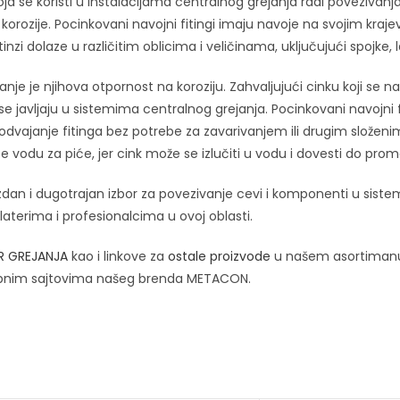
koja se koristi u instalacijama centralnog grejanja radi povezivanj
 od korozije. Pocinkovani navojni fitingi imaju navoje na svojim 
nzi dolaze u različitim oblicima i veličinama, uključujući spojke,
 je njihova otpornost na koroziju. Zahvaljujući cinku koji se nalazi
 se javljaju u sistemima centralnog grejanja. Pocinkovani navojn
i odvajanje fitinga bez potrebe za zavarivanjem ili drugim slož
e vodu za piće, jer cink može se izlučiti u vodu i dovesti do prom
zdan i dugotrajan izbor za povezivanje cevi i komponenti u sistem
terima i profesionalcima u ovoj oblasti.
R GREJANJA
kao i linkove za
ostale proizvode
u našem asortiman
bnim sajtovima našeg brenda METACON.