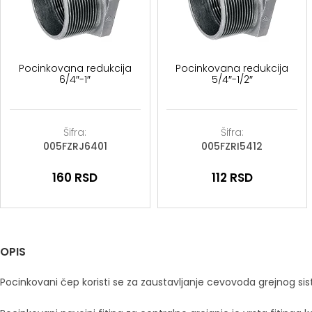
Pocinkovana redukcija
Pocinkovana redukcija
6/4″-1″
5/4″-1/2″
Šifra:
Šifra:
005FZRJ6401
005FZRI5412
160
RSD
112
RSD
OPIS
Pocinkovani čep koristi se za zaustavljanje cevovoda grejnog si