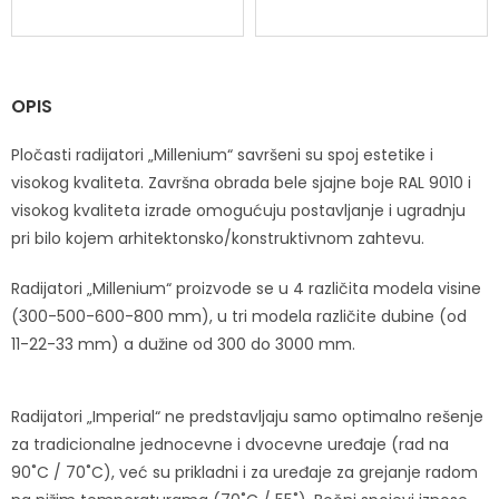
OPIS
Pločasti radijatori „Millenium“ savršeni su spoj estetike i
visokog kvaliteta. Završna obrada bele sjajne boje RAL 9010 i
visokog kvaliteta izrade omogućuju postavljanje i ugradnju
pri bilo kojem arhitektonsko/konstruktivnom zahtevu.
Radijatori „Millenium“ proizvode se u 4 različita modela visine
(300-500-600-800 mm), u tri modela različite dubine (od
11-22-33 mm) a dužine od 300 do 3000 mm.
Radijatori „Imperial“ ne predstavljaju samo optimalno rešenje
za tradicionalne jednocevne i dvocevne uređaje (rad na
90˚C / 70˚C), već su prikladni i za uređaje za grejanje radom