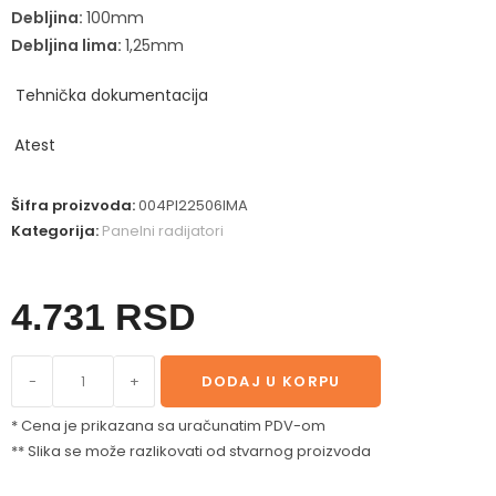
Debljina:
100mm
Debljina lima:
1,25mm
Tehnička dokumentacija
Atest
Šifra proizvoda:
004PI22506IMA
Kategorija:
Panelni radijatori
4.731
RSD
-
+
DODAJ U KORPU
* Cena je prikazana sa uračunatim PDV-om
** Slika se može razlikovati od stvarnog proizvoda