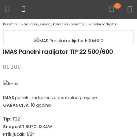
0
Početna
Radijatori, sušači, kaloriferi i oprema
Panelni radijatori
IMAS Panelni radijator TIP 22 500/600
IMAS
panelni radijatori za centralno grejanje
GARANCIJA
: 10 godina
Tip:
T22
Snaga ΔT 60ºC:
1334W
Priključak:
1/2″