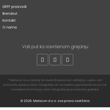
GEFF proizvodi
Brendovi
Kontakt
O nama
Vaš put ka savršenom grejanju
* Metacon d.o.o. nastoji da bude što precizniji i detaljniji u opisu svih
proizvoda, prikaza cena i fotografija, ali ne možemo garantovati da su sve
navedene informacije, cene i fotografije proizvoda bez grešaka.
© 2026. Metacon d.o.o. sva prava zadržana