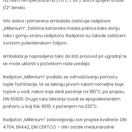
na nižim temperaturama (70˚C / 55˚). Bočni spojevi iznose
1/2″ žensko.
Vrlo dobra i primerena ambalaža zaštićuje radijatore
„Millenium“. Zaštitna kartonska maska pokriva kako donju
tako i gornju stranu radijatora. Radijatori su takođe zaštićeni
čvrstom polietilenskom folijom.
Ambalaža je napravljena tako da štiti proizvod pri ugradnji te
se može ukloniti s početkom rada uređaja.
Radijatori „Millenium“ podlažu se odmašćivanju pomoću
tople fosfatacije, te se lakiraju prvom rukom temeljne boje
topive u vodi, nakon koje sledi pečenje na 180˚C, po propisu
DIN 55900. Druga ruka lakiranja izvodi se epopoliesterskim
prahom, u boji RAL 9010, s pečenjem na 220˚C.
Radijatori „Millenium“ zadovoljavaju sve propise kvalitete: DIN
4704, EN442, DIN CERTCO – UNI i ostale međunarodne