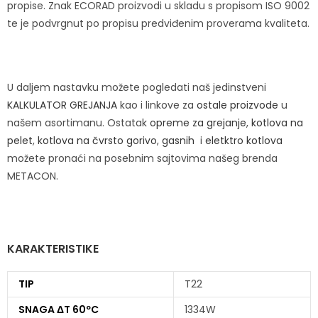
propise. Znak ECORAD proizvodi u skladu s propisom ISO 9002
te je podvrgnut po propisu predviđenim proverama kvaliteta.
U daljem nastavku možete pogledati naš jedinstveni
KALKULATOR GREJANJA
kao i linkove za
ostale proizvode
u
našem asortimanu. Ostatak
opreme za grejanje
,
kotlova na
pelet
,
kotlova na čvrsto gorivo
,
gasnih
i
eletktro kotlova
možete pronaći na posebnim sajtovima našeg brenda
METACON.
KARAKTERISTIKE
TIP
T22
SNAGA ΔT 60ºC
1334W