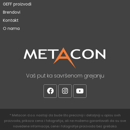
GEFF proizvodi
Brendovi
Kontakt
O nama
Vaš put ka savršenom grejanju
* Metacon d.o.o. nastoji da bude što precizniji i detaljniji u opisu svih
proizvoda, prikaza cena i fotografija, ali ne možemo garantovati da su sve
navedene informacije, cene i fotografije proizvoda bez grešaka.