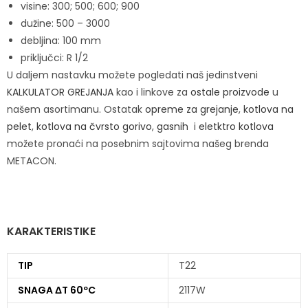
visine: 300; 500; 600; 900
dužine: 500 – 3000
debljina: 100 mm
priključci: R 1/2
U daljem nastavku možete pogledati naš jedinstveni
KALKULATOR GREJANJA
kao i linkove za
ostale proizvode
u
našem asortimanu. Ostatak
opreme za grejanje
,
kotlova na
pelet
,
kotlova na čvrsto gorivo
,
gasnih
i
eletktro kotlova
možete pronaći na posebnim sajtovima našeg brenda
METACON.
KARAKTERISTIKE
TIP
T22
SNAGA ΔT 60ºC
2117W