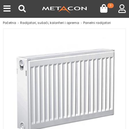
0
Početna
Radijatori, sušači, kaloriferi i oprema
Panelni radijatori