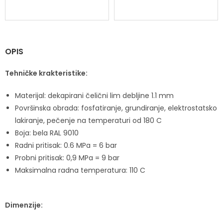
OPIS
Tehničke krakteristike:
Materijal: dekapirani čelični lim debljine 1.1 mm
Površinska obrada: fosfatiranje, grundiranje, elektrostatsko
lakiranje, pečenje na temperaturi od 180 C
Boja: bela RAL 9010
Radni pritisak: 0.6 MPa = 6 bar
Probni pritisak: 0,9 MPa = 9 bar
Maksimalna radna temperatura: 110 C
Dimenzije: