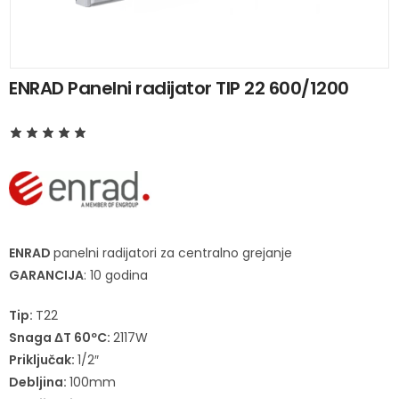
ENRAD Panelni radijator TIP 22 600/1200
ENRAD
panelni radijatori za centralno grejanje
GARANCIJA
: 10 godina
Tip:
T22
Snaga ΔT 60ºC:
2117W
Priključak:
1/2″
Debljina:
100mm