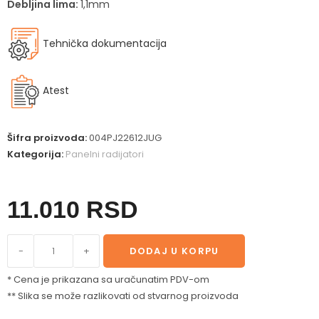
Debljina lima:
1,1mm
Tehnička dokumentacija
Atest
Šifra proizvoda:
004PJ22612JUG
Kategorija:
Panelni radijatori
11.010
RSD
-
+
DODAJ U KORPU
* Cena je prikazana sa uračunatim PDV-om
** Slika se može razlikovati od stvarnog proizvoda