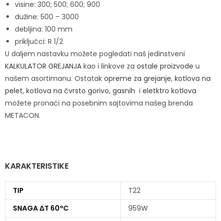
visine: 300; 500; 600; 900
dužine: 500 – 3000
debljina: 100 mm
priključci: R 1/2
U daljem nastavku možete pogledati naš jedinstveni
KALKULATOR GREJANJA
kao i linkove za
ostale proizvode
u
našem asortimanu. Ostatak
opreme za grejanje
,
kotlova na
pelet
,
kotlova na čvrsto gorivo
,
gasnih
i
eletktro kotlova
možete pronaći na posebnim sajtovima našeg brenda
METACON.
KARAKTERISTIKE
TIP
T22
SNAGA ΔT 60ºC
959W