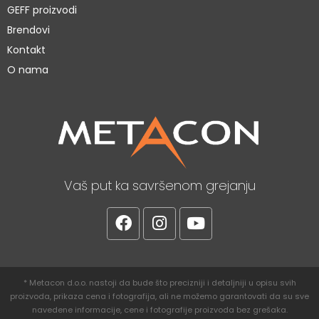
GEFF proizvodi
Brendovi
Kontakt
O nama
Vaš put ka savršenom grejanju
* Metacon d.o.o. nastoji da bude što precizniji i detaljniji u opisu svih
proizvoda, prikaza cena i fotografija, ali ne možemo garantovati da su sve
navedene informacije, cene i fotografije proizvoda bez grešaka.