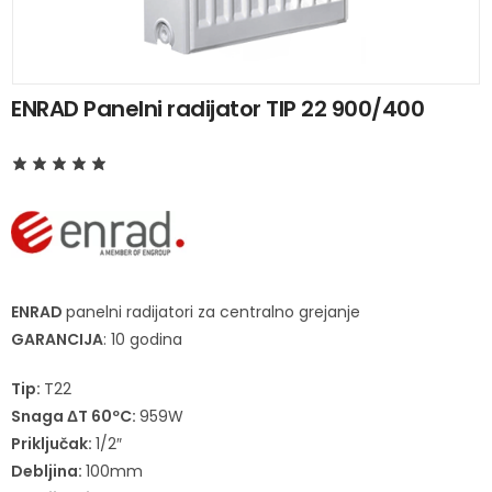
ENRAD Panelni radijator TIP 22 900/400
ENRAD
panelni radijatori za centralno grejanje
GARANCIJA
: 10 godina
Tip:
T22
Snaga ΔT 60ºC:
959W
Priključak:
1/2″
Debljina:
100mm