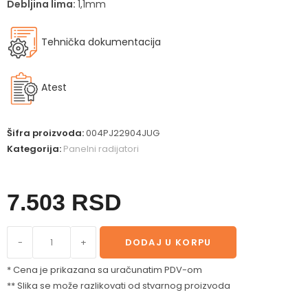
Debljina lima:
1,1mm
Tehnička dokumentacija
Atest
Šifra proizvoda:
004PJ22904JUG
Kategorija:
Panelni radijatori
7.503
RSD
-
+
DODAJ U KORPU
* Cena je prikazana sa uračunatim PDV-om
** Slika se može razlikovati od stvarnog proizvoda