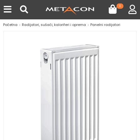
0
Početna
Radijatori, sušači, kaloriferi i oprema
Panelni radijatori