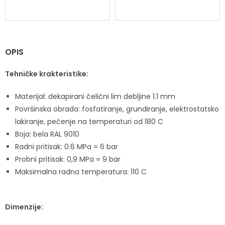
OPIS
Tehničke krakteristike:
Materijal: dekapirani čelični lim debljine 1.1 mm
Površinska obrada: fosfatiranje, grundiranje, elektrostatsko
lakiranje, pečenje na temperaturi od 180 C
Boja: bela RAL 9010
Radni pritisak: 0.6 MPa = 6 bar
Probni pritisak: 0,9 MPa = 9 bar
Maksimalna radna temperatura: 110 C
Dimenzije: