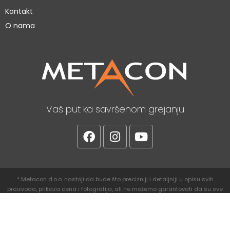
Kontakt
O nama
Vaš put ka savršenom grejanju
* Metacon d.o.o. nastoji da bude što precizniji i detaljniji u opisu svih
proizvoda, prikaza cena i fotografija, ali ne možemo garantovati da su sve
navedene informacije, cene i fotografije proizvoda bez grešaka.
© 2026. Metacon d.o.o. sva prava zadržana