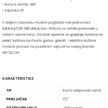
• Ručica ventila: ABS
• Zaptivka: EP
U daljem nastavku možete pogledati naš jedinstveni
KALKULATOR GREJANJA
kao i linkove za
ostale proizvode
u
našem asortimanu. Ostatak
opreme za grejanje
,
kotlova na
pelet
,
kotlova na čvrsto gorivo
,
gasnih
i
eletktro kotlova
možete pronaći na posebnim sajtovima našeg brenda
METACON.
KARAKTERISTIKE
TIP
Ručni radijatorski ventil
PRIKLJUČAK
1/2"
SISTEM GREJANJA
Jednocevni