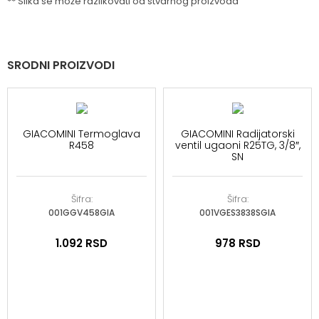
** Slika se može razlikovati od stvarnog proizvoda
SRODNI PROIZVODI
GIACOMINI Termoglava
GIACOMINI Radijatorski
R458
ventil ugaoni R25TG, 3/8″,
SN
Šifra:
Šifra:
001GGV458GIA
001VGES3838SGIA
1.092
RSD
978
RSD