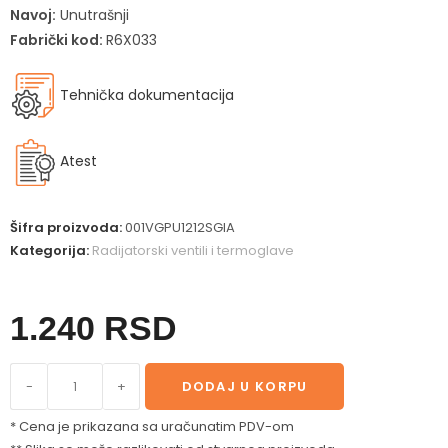
Navoj:
Unutrašnji
Fabrički kod:
R6X033
Tehnička dokumentacija
Atest
Šifra proizvoda:
001VGPU1212SGIA
Kategorija:
Radijatorski ventili i termoglave
1.240
RSD
-
+
DODAJ U KORPU
* Cena je prikazana sa uračunatim PDV-om