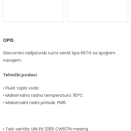
OPIS
Giacomini radijatorski ručni ventil tipa R6TG sa spoljnim
navojem.
Tehnički podaci
• Fluid: topla voda
• Maksimalna radna temperatura: 110°C
• Maksimalni radni pritisak: PN16
• Telo ventila: UNI EN 12165 CW617N mesing