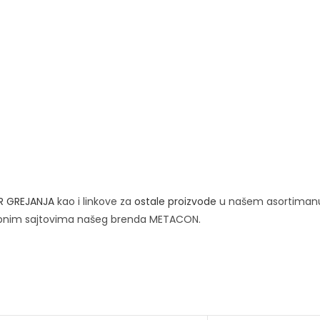
R GREJANJA
kao i linkove za
ostale proizvode
u našem asortiman
bnim sajtovima našeg brenda METACON.