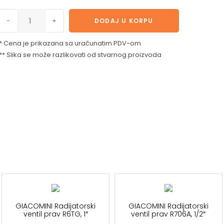
-
+
DODAJ U KORPU
* Cena je prikazana sa uračunatim PDV-om
** Slika se može razlikovati od stvarnog proizvoda
GIACOMINI Radijatorski
GIACOMINI Radijatorski
ventil prav R6TG, 1″
ventil prav R706A, 1/2″