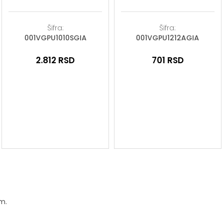
Šifra:
Šifra:
001VGPU1010SGIA
001VGPU1212AGIA
2.812
RSD
701
RSD
em.