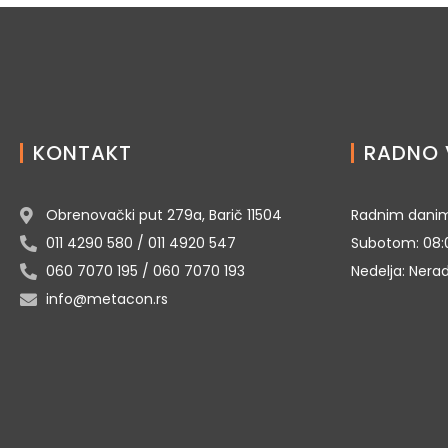
KONTAKT
RADNO 
Obrenovački put 279a, Barič 11504
Radnim danim
011 4290 580 / 011 4920 547
Subotom: 08:
060 7070 195 / 060 7070 193
Nedelja: Nera
info@metacon.rs