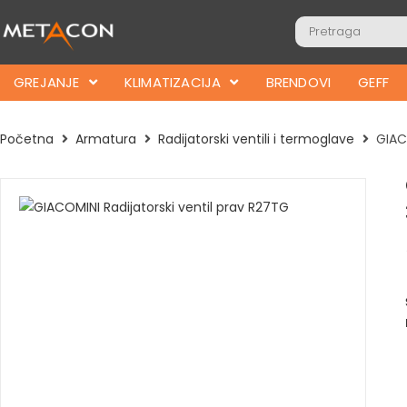
GREJANJE
KLIMATIZACIJA
BRENDOVI
GEFF
Početna
Armatura
Radijatorski ventili i termoglave
GIAC