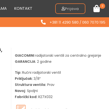
0
AMA
KONTAKT
Prijava
+381 11 4290 580 / 060 7070 195
,
GIACOMINI
radijatorski ventili za centralno grejanje
GARANCIJA
: 2 godine
Tip:
Ručni radijatorski ventil
Priključak:
3/8″
Struktura ventila:
Prav
Navoj:
Spoljni
Fabrički kod:
R27X032