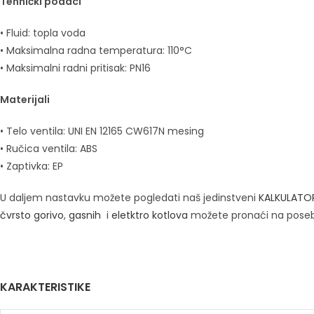
Tehnički podaci
• Fluid: topla voda
• Maksimalna radna temperatura: 110°C
• Maksimalni radni pritisak: PN16
Materijali
• Telo ventila: UNI EN 12165 CW617N mesing
• Ručica ventila: ABS
• Zaptivka: EP
U daljem nastavku možete pogledati naš jedinstveni
KALKULATO
čvrsto gorivo
,
gasnih
i
eletktro kotlova
možete pronaći na pose
KARAKTERISTIKE