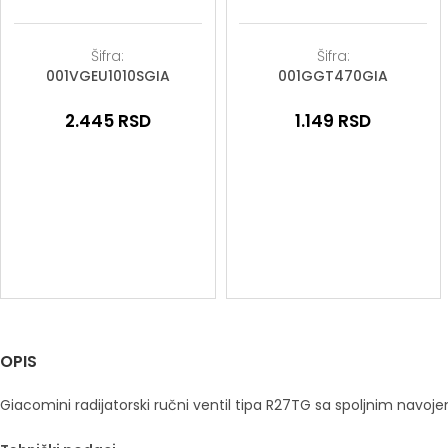
Šifra:
Šifra:
001VGEU1010SGIA
001GGT470GIA
2.445
RSD
1.149
RSD
OPIS
Giacomini radijatorski ručni ventil tipa R27TG sa spoljnim navoj