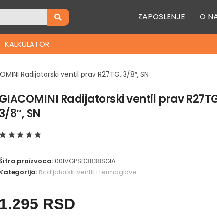
ZAPOSLENJE
O N
KALKULATOR
OMINI Radijatorski ventil prav R27TG, 3/8″, SN
GIACOMINI Radijatorski ventil prav R27TG
3/8″, SN
Šifra proizvoda:
001VGPSD3838SGIA
Kategorija:
Radijatorski ventili i termoglave
1.295
RSD