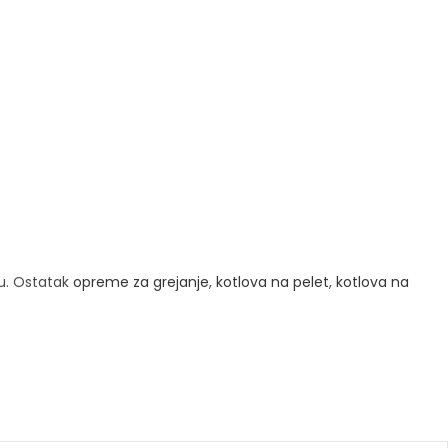
u. Ostatak
opreme za grejanje
,
kotlova na pelet
,
kotlova na