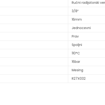
Ručni radijatorski ven
3/8″
16mm
Jednocevni
Prav
Spoljni
110°C
16bar
Mesing
R27X032