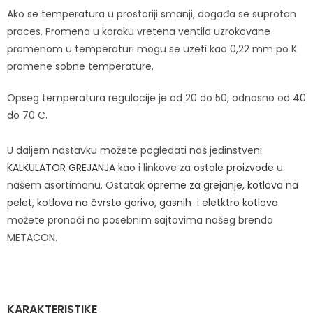
Ako se temperatura u prostoriji smanji, događa se suprotan
proces. Promena u koraku vretena ventila uzrokovane
promenom u temperaturi mogu se uzeti kao 0,22 mm po K
promene sobne temperature.
Opseg temperatura regulacije je od 20 do 50, odnosno od 40
do 70 C.
U daljem nastavku možete pogledati naš jedinstveni
KALKULATOR GREJANJA
kao i linkove za
ostale proizvode
u
našem asortimanu. Ostatak
opreme za grejanje
,
kotlova na
pelet
,
kotlova na čvrsto gorivo
,
gasnih
i
eletktro kotlova
možete pronaći na posebnim sajtovima našeg brenda
METACON.
KARAKTERISTIKE