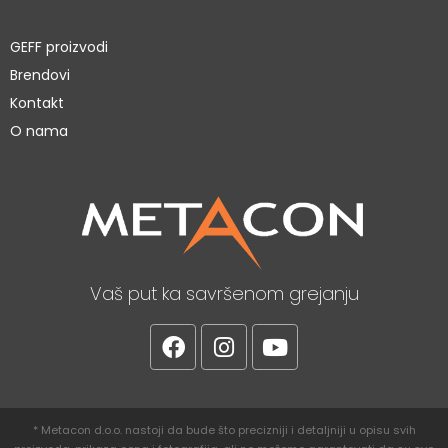
GEFF proizvodi
Brendovi
Kontakt
O nama
Vaš put ka savršenom grejanju
* Metacon d.o.o. nastoji da bude što precizniji i detaljniji u opisu svih