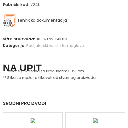
Fabrički kod:
7240
Tehnička dokumentacija
Šifra proizvoda:
001GRTN2050HER
Kategorija:
Radijatorski ventili i termoglave
NA UPIT
* Cena je prikazana sa uračunatim PDV-om
** Slika se može razlikovati od stvarnog proizvoda
SRODNI PROIZVODI