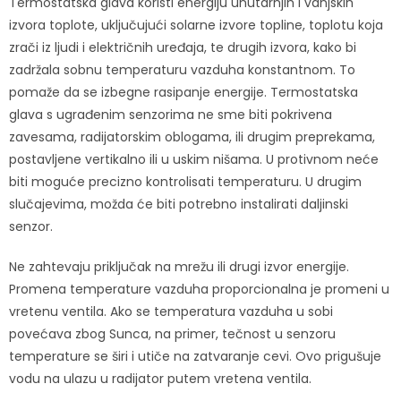
Termostatska glava koristi energiju unutarnjih i vanjskih
izvora toplote, uključujući solarne izvore topline, toplotu koja
zrači iz ljudi i električnih uređaja, te drugih izvora, kako bi
zadržala sobnu temperaturu vazduha konstantnom. To
pomaže da se izbegne rasipanje energije. Termostatska
glava s ugrađenim senzorima ne sme biti pokrivena
zavesama, radijatorskim oblogama, ili drugim preprekama,
postavljene vertikalno ili u uskim nišama. U protivnom neće
biti moguće precizno kontrolisati temperaturu. U drugim
slučajevima, možda će biti potrebno instalirati daljinski
senzor.
Ne zahtevaju priključak na mrežu ili drugi izvor energije.
Promena temperature vazduha proporcionalna je promeni u
vretenu ventila. Ako se temperatura vazduha u sobi
povećava zbog Sunca, na primer, tečnost u senzoru
temperature se širi i utiče na zatvaranje cevi. Ovo prigušuje
vodu na ulazu u radijator putem vretena ventila.