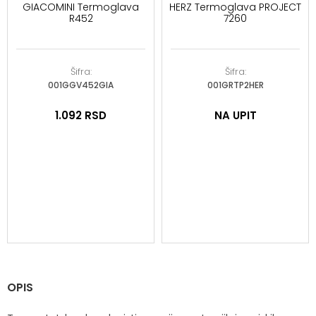
GIACOMINI Termoglava
HERZ Termoglava PROJECT
R452
7260
Šifra:
Šifra:
001GGV452GIA
001GRTP2HER
1.092
RSD
NA UPIT
OPIS