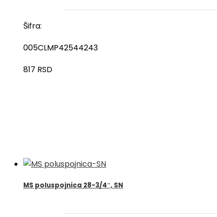
Šifra:
005CLMP42544243
817
RSD
MS poluspojnica 28-3/4″, SN