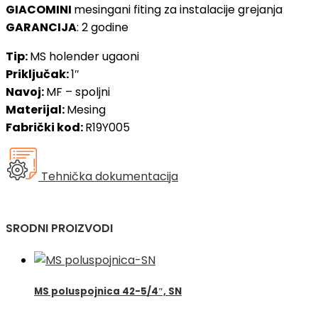
GIACOMINI
mesingani fiting za instalacije grejanja
GARANCIJA
: 2 godine
Tip:
MS holender ugaoni
Priključak:
1″
Navoj:
MF – spoljni
Materijal:
Mesing
Fabrički kod:
R19Y005
Tehnička dokumentacija
SRODNI PROIZVODI
MS poluspojnica 42-5/4″, SN