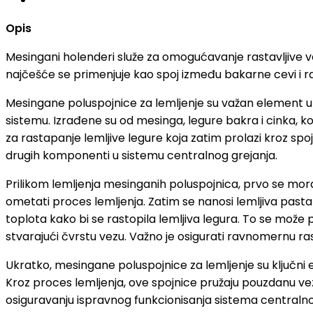
Opis
Mesingani holenderi služe za omogućavanje rastavljive ve
najčešće se primenjuje kao spoj između bakarne cevi i ra
Mesingane poluspojnice za lemljenje su važan element u s
sistemu. Izrađene su od mesinga, legure bakra i cinka, koj
za rastapanje lemljive legure koja zatim prolazi kroz spo
drugih komponenti u sistemu centralnog grejanja.
Prilikom lemljenja mesinganih poluspojnica, prvo se mora 
ometati proces lemljenja. Zatim se nanosi lemljiva pasta 
toplota kako bi se rastopila lemljiva legura. To se može p
stvarajući čvrstu vezu. Važno je osigurati ravnomernu ra
Ukratko, mesingane poluspojnice za lemljenje su ključni 
Kroz proces lemljenja, ove spojnice pružaju pouzdanu ve
osiguravanju ispravnog funkcionisanja sistema centralno