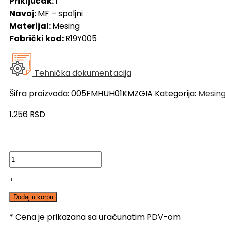
Priključak:
1″
Navoj:
MF – spoljni
Materijal:
Mesing
Fabrički kod:
R19Y005
Tehnička dokumentacija
Šifra proizvoda:
005FMHUH01KMZGIA
Kategorija:
Mesinga
1.256
RSD
GIACOMINI
-
MS
holender
konusni
+
ugaoni
R19,
Dodaj u korpu
1",
* Cena je prikazana sa uračunatim PDV-om
SN