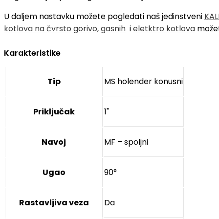
U daljem nastavku možete pogledati naš jedinstveni
KAL
kotlova na čvrsto gorivo
,
gasnih
i
eletktro kotlova
možet
Karakteristike
Tip
MS holender konusni
Priključak
1"
Navoj
MF – spoljni
Ugao
90°
Rastavljiva veza
Da