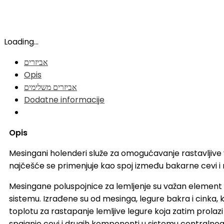
Loading...
אביזרים
Opis
אביזרים משלימים
Dodatne informacije
Opis
Mesingani holenderi služe za omogućavanje rastavljive v
najčešće se primenjuje kao spoj između bakarne cevi i r
Mesingane poluspojnice za lemljenje su važan element u 
sistemu. Izrađene su od mesinga, legure bakra i cinka, k
toplotu za rastapanje lemljive legure koja zatim prolaz
spajanje cevi i drugih komponenti u sistemu centralnog