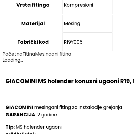
Vrsta fitinga
Kompresioni
Materijal
Mesing
Fabrički kod
R19Y005
Početna
Fiting
Mesingani fiting
Loading...
GIACOMINI MS holender konusni ugaoni R19, 1
GIACOMINI
mesingani fiting za instalacije grejanja
GARANCIJA
: 2 godine
Tip:
MS holender ugaoni