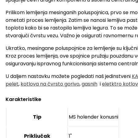
Prilikom lemljenja mesinganih poluspojnica, prvo se mora
ometati proces lemljenja. Zatim se nanosi lemljiva pasta
toplota kako bi se rastopila lemljiva legura. To se može
stvarajući čvrstu vezu. Važno je osigurati ravnomernu r
Ukratko, mesingane poluspojnice za lemljenje su ključni
Kroz proces lemljenja, ove spojnice pružaju pouzdanu 
osiguravanju ispravnog funkcionisanja sistema centraln
U daljem nastavku možete pogledati naš jedinstveni
KA
pelet
,
kotlova na čvrsto gorivo
,
gasnih
i
eletktro kotlo
Karakteristike
Tip
MS holender konusni
Priključak
1"