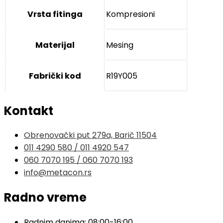
Vrsta fitinga
Kompresioni
Materijal
Mesing
Fabrički kod
R19Y005
Kontakt
Obrenovački put 279a, Barič 11504
011 4290 580 / 011 4920 547
060 7070 195 / 060 7070 193
info@metacon.rs
Radno vreme
Radnim danima: 08:00-16:00