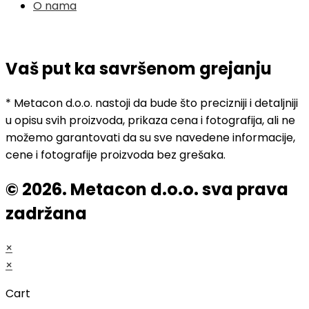
O nama
Vaš put ka savršenom grejanju
* Metacon d.o.o. nastoji da bude što precizniji i detaljniji
u opisu svih proizvoda, prikaza cena i fotografija, ali ne
možemo garantovati da su sve navedene informacije,
cene i fotografije proizvoda bez grešaka.
© 2026. Metacon d.o.o. sva prava
zadržana
×
×
Cart