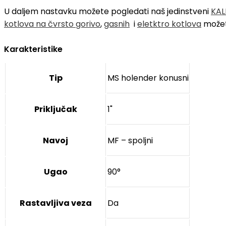
U daljem nastavku možete pogledati naš jedinstveni
KAL
kotlova na čvrsto gorivo
,
gasnih
i
eletktro kotlova
možet
Karakteristike
Tip
MS holender konusni
Priključak
1"
Navoj
MF – spoljni
Ugao
90°
Rastavljiva veza
Da