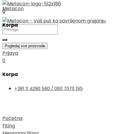
Skip
Metacon
0
0
to
content
Korpa
Korpa
Search
...
Pogledaj sve proizvode
Prijava
Search
0
...
Search
Korpa
...
Pogledaj sve proizvode
Pogledaj sve proizvode
+381 11 4290 580 / 060 7070 195
Početna
Fiting
Mesingani fiting