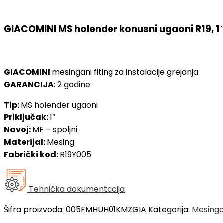
GIACOMINI MS holender konusni ugaoni R19, 1″
GIACOMINI
mesingani fiting za instalacije grejanja
GARANCIJA
: 2 godine
Tip:
MS holender ugaoni
Priključak:
1″
Navoj:
MF – spoljni
Materijal:
Mesing
Fabrički kod:
R19Y005
Tehnička dokumentacija
Šifra proizvoda:
005FMHUH01KMZGIA
Kategorija:
Mesingan