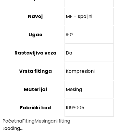
Navoj
MF – spoljni
Ugao
90°
Rastavljiva veza
Da
Vrsta fitinga
Kompresioni
Materijal
Mesing
Fabrički kod
R19Y005
Početna
Fiting
Mesingani fiting
Loading...