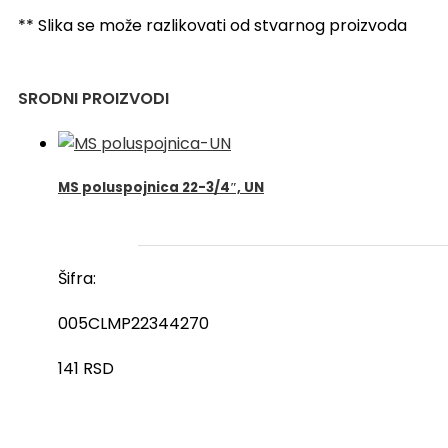
količina
** Slika se može razlikovati od stvarnog proizvoda
SRODNI PROIZVODI
MS poluspojnica 22-3/4″, UN
Šifra:
005CLMP22344270
141
RSD