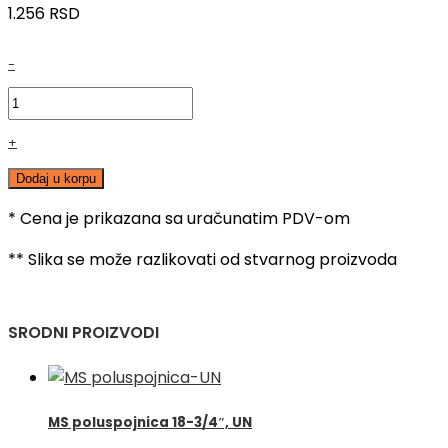
1.256
RSD
GIACOMINI
-
MS
holender
konusni
+
ugaoni
R19,
Dodaj u korpu
1",
* Cena je prikazana sa uračunatim PDV-om
SN
količina
** Slika se može razlikovati od stvarnog proizvoda
SRODNI PROIZVODI
MS poluspojnica 18-3/4″, UN