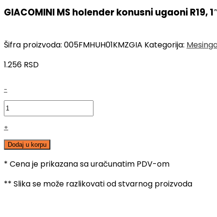
GIACOMINI MS holender konusni ugaoni R19, 1″
Šifra proizvoda:
005FMHUH01KMZGIA
Kategorija:
Mesingan
1.256
RSD
GIACOMINI
-
MS
holender
konusni
+
ugaoni
R19,
Dodaj u korpu
1",
* Cena je prikazana sa uračunatim PDV-om
SN
količina
** Slika se može razlikovati od stvarnog proizvoda