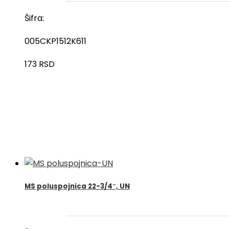
Šifra:
005CKP1512K611
173
RSD
MS poluspojnica 22-3/4″, UN