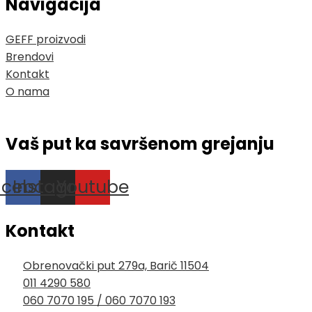
Navigacija
GEFF proizvodi
Brendovi
Kontakt
O nama
Vaš put ka savršenom grejanju
acebook
Instagram
Youtube
Kontakt
Obrenovački put 279a, Barič 11504
011 4290 580
060 7070 195 / 060 7070 193