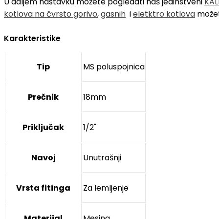
U daljem nastavku možete pogledati naš jedinstveni
KAL
kotlova na čvrsto gorivo
,
gasnih
i
eletktro kotlova
možet
Karakteristike
Tip
MS poluspojnica
Prečnik
18mm
Priključak
1/2"
Navoj
Unutrašnji
Vrsta fitinga
Za lemljenje
Materijal
Mesing