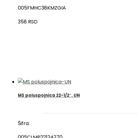
005FMHC38KMZGIA
358
RSD
MS poluspojnica 22-1/2″, UN
Šifra:
005CLMP22124270