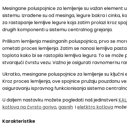
Mesingane poluspojnice za lemljenje su važan element u s
sistemu. Izrađene su od mesinga, legure bakra i cinka, koj
za rastapanje lemljive legure koja zatim prolazi kroz spo
drugih komponenti u sistemu centralnog grejanja.
Prilikom lemljenja mesinganih poluspojnica, prvo se mora 
ometati proces lemljenja. Zatim se nanosi lemljiva pasta 
toplota kako bi se rastopila lemljiva legura. To se može p
stvarajući čvrstu vezu. Važno je osigurati ravnomernu ra
Ukratko, mesingane poluspojnice za lemljenje su ključni 
Kroz proces lemljenja, ove spojnice pružaju pouzdanu ve
osiguravanju ispravnog funkcionisanja sistema centralno
U daljem nastavku možete pogledati naš jedinstveni
KAL
kotlova na čvrsto gorivo
,
gasnih
i
eletktro kotlova
možet
Karakteristike