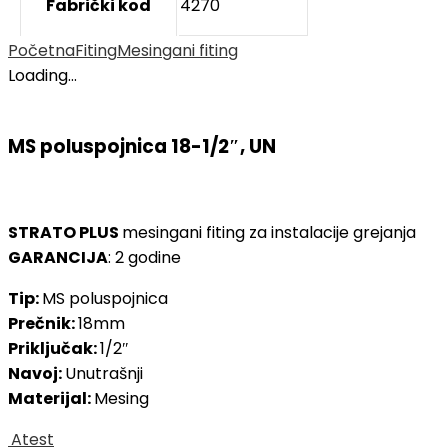
Fabrički kod
4270
Početna
Fiting
Mesingani fiting
Loading...
MS poluspojnica 18-1/2″, UN
STRATO PLUS
mesingani fiting za instalacije grejanja
GARANCIJA
: 2 godine
Tip:
MS poluspojnica
Prečnik:
18mm
Priključak:
1/2″
Navoj:
Unutrašnji
Materijal:
Mesing
Atest