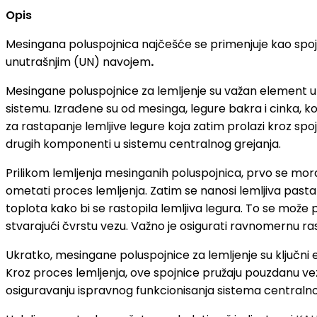
Opis
Mesingana poluspojnica najčešće se primenjuje kao spoj i
unutrašnjim (UN) navojem
.
Mesingane poluspojnice za lemljenje su važan element u s
sistemu. Izrađene su od mesinga, legure bakra i cinka, koj
za rastapanje lemljive legure koja zatim prolazi kroz spo
drugih komponenti u sistemu centralnog grejanja.
Prilikom lemljenja mesinganih poluspojnica, prvo se mora 
ometati proces lemljenja. Zatim se nanosi lemljiva pasta 
toplota kako bi se rastopila lemljiva legura. To se može p
stvarajući čvrstu vezu. Važno je osigurati ravnomernu ra
Ukratko, mesingane poluspojnice za lemljenje su ključni 
Kroz proces lemljenja, ove spojnice pružaju pouzdanu ve
osiguravanju ispravnog funkcionisanja sistema centralno