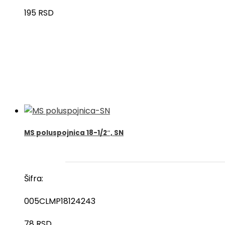
195
RSD
MS poluspojnica 18-1/2″, SN
Šifra:
005CLMP18124243
78
RSD