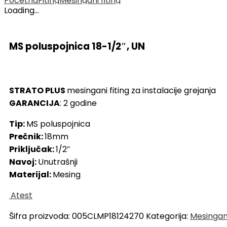
Početna
Fiting
Mesingani fiting
Loading...
MS poluspojnica 18-1/2″, UN
STRATO PLUS
mesingani fiting za instalacije grejanja
GARANCIJA
: 2 godine
Tip:
MS poluspojnica
Prečnik:
18mm
Priključak:
1/2″
Navoj:
Unutrašnji
Materijal:
Mesing
Atest
Šifra proizvoda:
005CLMP18124270
Kategorija:
Mesingani