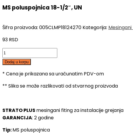
MS poluspojnica 18-1/2″, UN
Šifra proizvoda:
005CLMP18124270
Kategorija:
Mesingani 
93
RSD
MS
poluspojnica
Dodaj u korpu
18-
1/2",
* Cena je prikazana sa uračunatim PDV-om
UN
** Slika se može razlikovati od stvarnog proizvoda
količina
STRATO PLUS
mesingani fiting za instalacije grejanja
GARANCIJA
: 2 godine
Tip:
MS poluspojnica