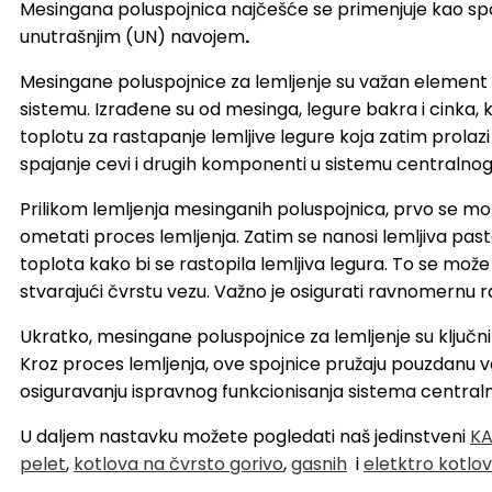
Mesingana poluspojnica najčešće se primenjuje kao spoj 
unutrašnjim (UN) navojem
.
Mesingane poluspojnice za lemljenje su važan element u 
sistemu. Izrađene su od mesinga, legure bakra i cinka, k
toplotu za rastapanje lemljive legure koja zatim prolaz
spajanje cevi i drugih komponenti u sistemu centralnog
Prilikom lemljenja mesinganih poluspojnica, prvo se mora
ometati proces lemljenja. Zatim se nanosi lemljiva pasta
toplota kako bi se rastopila lemljiva legura. To se može
stvarajući čvrstu vezu. Važno je osigurati ravnomernu r
Ukratko, mesingane poluspojnice za lemljenje su ključni
Kroz proces lemljenja, ove spojnice pružaju pouzdanu 
osiguravanju ispravnog funkcionisanja sistema centraln
U daljem nastavku možete pogledati naš jedinstveni
KA
pelet
,
kotlova na čvrsto gorivo
,
gasnih
i
eletktro kotlo