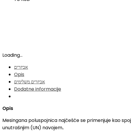
Loading...
אביזרים
Opis
אביזרים משלימים
Dodatne informacije
Opis
Mesingana poluspojnica najčešće se primenjuje kao spoj i
unutrašnjim (UN) navojem
.