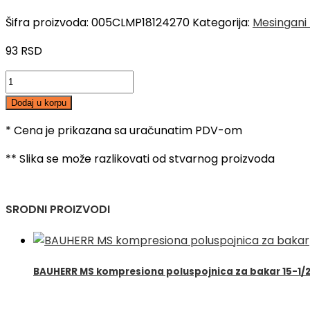
Šifra proizvoda:
005CLMP18124270
Kategorija:
Mesingani 
93
RSD
MS
poluspojnica
Dodaj u korpu
18-
1/2",
* Cena je prikazana sa uračunatim PDV-om
UN
** Slika se može razlikovati od stvarnog proizvoda
količina
SRODNI PROIZVODI
BAUHERR MS kompresiona poluspojnica za bakar 15-1/2