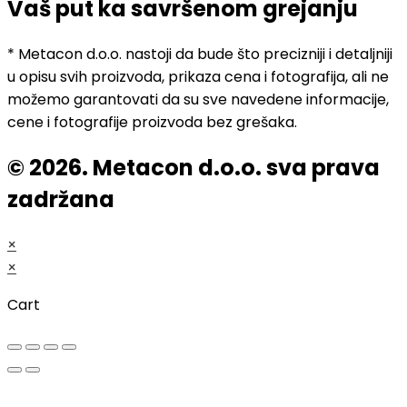
Vaš put ka savršenom grejanju
* Metacon d.o.o. nastoji da bude što precizniji i detaljniji
u opisu svih proizvoda, prikaza cena i fotografija, ali ne
možemo garantovati da su sve navedene informacije,
cene i fotografije proizvoda bez grešaka.
© 2026. Metacon d.o.o. sva prava
zadržana
×
×
Cart