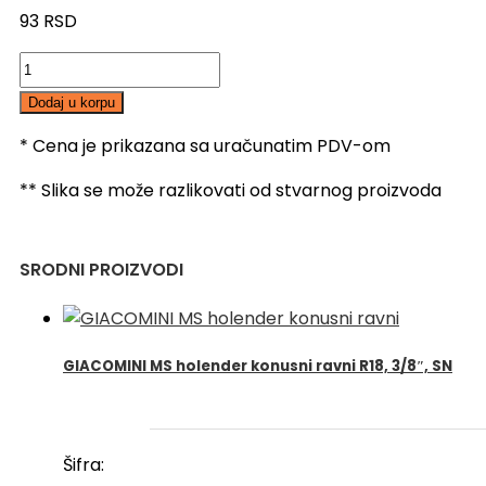
93
RSD
MS
poluspojnica
Dodaj u korpu
18-
1/2",
* Cena je prikazana sa uračunatim PDV-om
UN
** Slika se može razlikovati od stvarnog proizvoda
količina
SRODNI PROIZVODI
GIACOMINI MS holender konusni ravni R18, 3/8″, SN
Šifra: