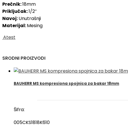
Prečnik:
18mm
Priključak:
1/2″
Navoj:
Unutrašnji
Materijal:
Mesing
Atest
SRODNI PROIZVODI
BAUHERR MS kompresiona spojnica za bakar 18mm
Šifra:
005CKS1818K610