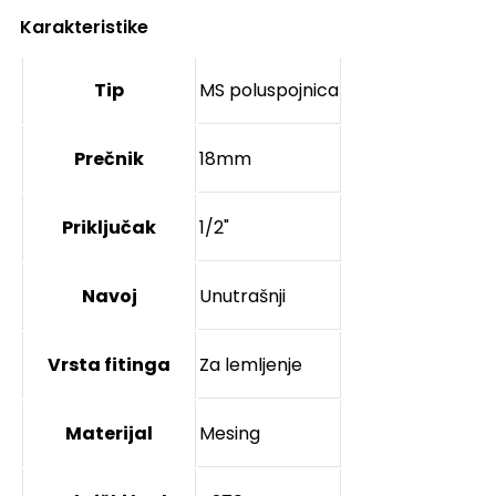
Karakteristike
Tip
MS poluspojnica
Prečnik
18mm
Priključak
1/2"
Navoj
Unutrašnji
Vrsta fitinga
Za lemljenje
Materijal
Mesing