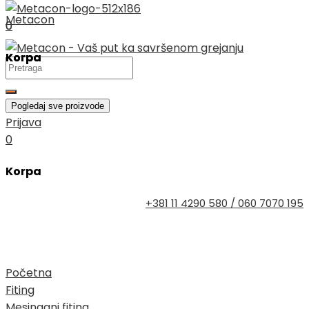
Skip
Metacon
0
0
to
content
Korpa
Korpa
Search
...
Pogledaj sve proizvode
Prijava
Search
0
...
Search
Korpa
...
Pogledaj sve proizvode
Pogledaj sve proizvode
+381 11 4290 580 / 060 7070 195
Početna
Fiting
Mesingani fiting