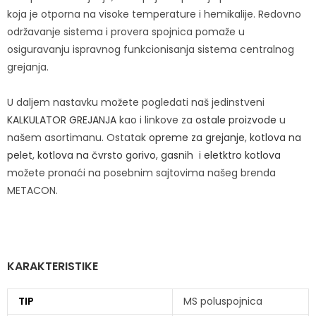
koja je otporna na visoke temperature i hemikalije. Redovno
održavanje sistema i provera spojnica pomaže u
osiguravanju ispravnog funkcionisanja sistema centralnog
grejanja.
U daljem nastavku možete pogledati naš jedinstveni
KALKULATOR GREJANJA
kao i linkove za
ostale proizvode
u
našem asortimanu. Ostatak
opreme za grejanje
,
kotlova na
pelet
,
kotlova na čvrsto gorivo
,
gasnih
i
eletktro kotlova
možete pronaći na posebnim sajtovima našeg brenda
METACON.
KARAKTERISTIKE
TIP
MS poluspojnica