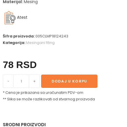
Materijal:
Mesing
Atest
Šifra proizvoda:
005CLMP18124243
Kategorija:
Mesingani fiting
78
RSD
-
+
DODAJ U KORPU
* Cena je prikazana sa uračunatim PDV-om
** Slika se može razlikovati od stvarnog proizvoda
SRODNI PROIZVODI