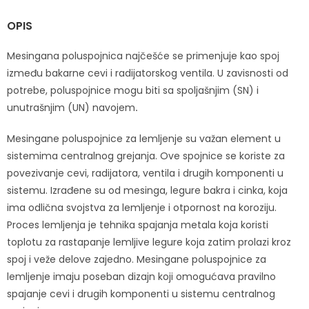
OPIS
Mesingana poluspojnica najčešće se primenjuje kao spoj
između bakarne cevi i radijatorskog ventila. U zavisnosti od
potrebe, poluspojnice mogu biti sa spoljašnjim (SN) i
unutrašnjim (UN) navojem
.
Mesingane poluspojnice za lemljenje su važan element u
sistemima centralnog grejanja. Ove spojnice se koriste za
povezivanje cevi, radijatora, ventila i drugih komponenti u
sistemu. Izrađene su od mesinga, legure bakra i cinka, koja
ima odlična svojstva za lemljenje i otpornost na koroziju.
Proces lemljenja je tehnika spajanja metala koja koristi
toplotu za rastapanje lemljive legure koja zatim prolazi kroz
spoj i veže delove zajedno. Mesingane poluspojnice za
lemljenje imaju poseban dizajn koji omogućava pravilno
spajanje cevi i drugih komponenti u sistemu centralnog