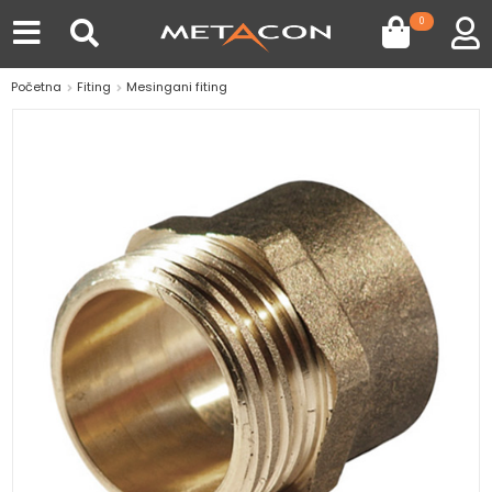
0
Početna
Fiting
Mesingani fiting