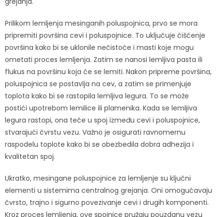
grejanja.
Prilikom lemljenja mesinganih poluspojnica, prvo se mora
pripremiti površina cevi i poluspojnice. To uključuje čišćenje
površina kako bi se uklonile nečistoće i masti koje mogu
ometati proces lemljenja. Zatim se nanosi lemljiva pasta ili
flukus na površinu koja će se lemiti. Nakon pripreme površina,
poluspojnica se postavlja na cev, a zatim se primenjuje
toplota kako bi se rastopila lemljiva legura. To se može
postići upotrebom lemilice ili plamenika. Kada se lemljiva
legura rastopi, ona teče u spoj između cevi i poluspojnice,
stvarajući čvrstu vezu. Važno je osigurati ravnomernu
raspodelu toplote kako bi se obezbedila dobra adhezija i
kvalitetan spoj.
Ukratko, mesingane poluspojnice za lemljenje su ključni
elementi u sistemima centralnog grejanja. Oni omogućavaju
čvrsto, trajno i sigurno povezivanje cevi i drugih komponenti.
Kroz proces lemljenja, ove spojnice pružaju pouzdanu vezu