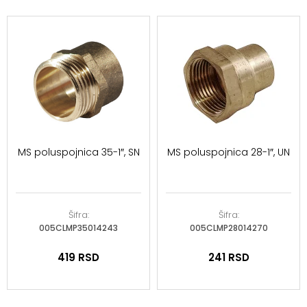
MS poluspojnica 35-1″, SN
MS poluspojnica 28-1″, UN
Šifra:
Šifra:
005CLMP35014243
005CLMP28014270
419
RSD
241
RSD