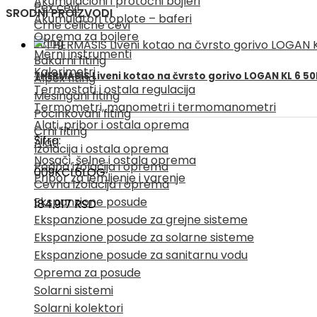
Akumulacioni i protočni bojleri
Pex cevi
SRODNI PROIZVODI
Akumulatori toplote – baferi
Crne čelične cevi
Oprema za bojlere
Fiting
Merni instrumenti
Bakarni fiting
Kalorimetri
THERMASIS Liveni kotao na čvrsto gorivo LOGAN KL 6 5
Alpex fiting
Termostati i ostala regulacija
Mesingani fiting
Termometri, manometri i termomanometri
Pocinkovani fiting
Alati, pribor i ostala oprema
Crni fiting
Šifra:
Alati
Izolacija i ostala oprema
Nosači, šelne i ostala oprema
Podna izolacija i oprema
009KCL6LOG
Pribor za lemljenje i varenje
Cevna izolacija i oprema
Ekspanzione posude
184.917
RSD
Ekspanzione posude za grejne sisteme
Ekspanzione posude za solarne sisteme
Ekspanzione posude za sanitarnu vodu
Oprema za posude
Solarni sistemi
Solarni kolektori