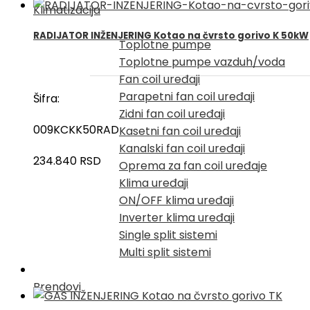
Klimatizacija
RADIJATOR INŽENJERING Kotao na čvrsto gorivo K 50kW
Toplotne pumpe
Toplotne pumpe vazduh/voda
Fan coil uređaji
Parapetni fan coil uređaji
Šifra:
Zidni fan coil uređaji
009KCKK50RAD
Kasetni fan coil uređaji
Kanalski fan coil uređaji
234.840
RSD
Oprema za fan coil uređaje
Klima uređaji
ON/OFF klima uređaji
Inverter klima uređaji
Single split sistemi
Multi split sistemi
Brendovi