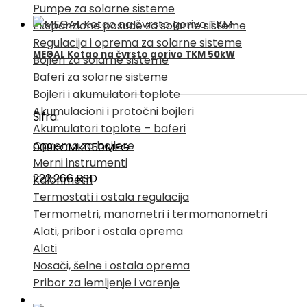
Pumpe za solarne sisteme
Ekspanzione posude za solarne sisteme
Regulacija i oprema za solarne sisteme
MEGAL Kotao na čvrsto gorivo TKM 50kW
Bojleri za solarne sisteme
Baferi za solarne sisteme
Bojleri i akumulatori toplote
Akumulacioni i protočni bojleri
Šifra:
Akumulatori toplote – baferi
Oprema za bojlere
009KCMK050MEG
Merni instrumenti
222.266
RSD
Kalorimetri
Termostati i ostala regulacija
Termometri, manometri i termomanometri
Alati, pribor i ostala oprema
Alati
Nosači, šelne i ostala oprema
Pribor za lemljenje i varenje