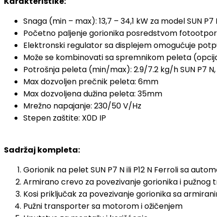
Karakteristike:
Snaga (min – max): 13,7 – 34,1 kW za model SUN P7 
Početno paljenje gorionika posredstvom fotootpo
Elektronski regulator sa displejem omogućuje potp
Može se kombinovati sa spremnikom peleta (opcija
Potrošnja peleta (min/max): 2.9/7.2 kg/h SUN P7 N, 
Max dozvoljen prečnik peleta: 6mm
Max dozvoljena dužina peleta: 35mm
Mrežno napajanje: 230/50 V/Hz
Stepen zaštite: X0D IP
Sadržaj kompleta:
Gorionik na pelet SUN P7 N ili P12 N Ferroli sa auto
Armirano crevo za povezivanje gorionika i pužnog 
Kosi priključak za povezivanje gorionika sa armira
Pužni transporter sa motorom i ožičenjem