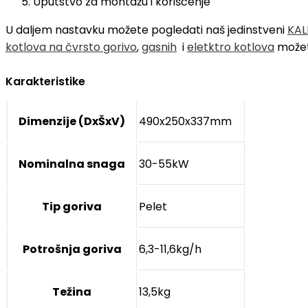
Uputstvo za montažu i korišćenje
U daljem nastavku možete pogledati naš jedinstveni
KAL
kotlova na čvrsto gorivo
,
gasnih
i
eletktro kotlova
možet
Karakteristike
Dimenzije (DxŠxV)
490x250x337mm
Nominalna snaga
30-55kW
Tip goriva
Pelet
Potrošnja goriva
6,3-11,6kg/h
Težina
13,5kg