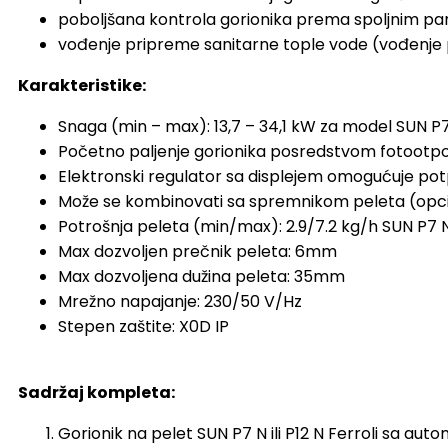
poboljšana kontrola gorionika prema spoljnim p
vođenje pripreme sanitarne tople vode (vođenje 
Karakteristike:
Snaga (min – max): 13,7 – 34,1 kW za model SUN P7
Početno paljenje gorionika posredstvom fotootp
Elektronski regulator sa displejem omogućuje pot
Može se kombinovati sa spremnikom peleta (opcij
Potrošnja peleta (min/max): 2.9/7.2 kg/h SUN P7 N,
Max dozvoljen prečnik peleta: 6mm
Max dozvoljena dužina peleta: 35mm
Mrežno napajanje: 230/50 V/Hz
Stepen zaštite: X0D IP
Sadržaj kompleta:
Gorionik na pelet SUN P7 N ili P12 N Ferroli sa au