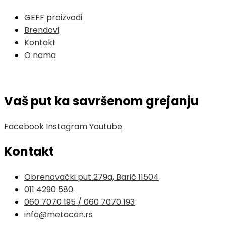
GEFF proizvodi
Brendovi
Kontakt
O nama
Vaš put ka savršenom grejanju
Facebook
Instagram
Youtube
Kontakt
Obrenovački put 279a, Barič 11504
011 4290 580
060 7070 195 / 060 7070 193
info@metacon.rs