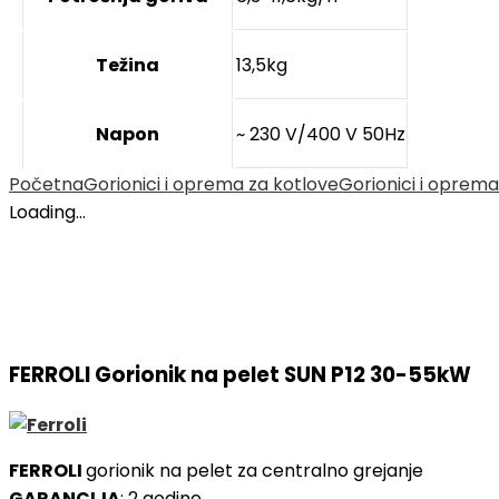
Težina
13,5kg
Napon
~ 230 V/400 V 50Hz
Početna
Gorionici i oprema za kotlove
Gorionici i oprema
Loading...
FERROLI Gorionik na pelet SUN P12 30-55kW
FERROLI
gorionik na pelet za centralno grejanje
GARANCIJA
: 2 godine