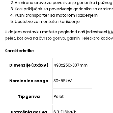
Armirano crevo za povezivanje gorionika i pužnog
Kosi priključak za povezivanje gorionika sa armi
Pužni transporter sa motorom i ožičenjem
Uputstvo za montažu i korišćenje
U daljem nastavku možete pogledati naš jedinstveni
KA
pelet
,
kotlova na čvrsto gorivo
,
gasnih
i
eletktro kotlo
Karakteristike
Dimenzije (DxŠxV)
490x250x337mm
Nominalna snaga
30-55kW
Tip goriva
Pelet
Potrošnja goriva
6,3-11,6kg/h