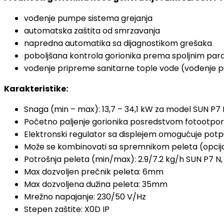
vođenje pumpe sistema grejanja
automatska zaštita od smrzavanja
napredna automatika sa dijagnostikom grešaka
poboljšana kontrola gorionika prema spoljnim pa
vođenje pripreme sanitarne tople vode (vođenje p
Karakteristike:
Snaga (min – max): 13,7 – 34,1 kW za model SUN P7 
Početno paljenje gorionika posredstvom fotootpo
Elektronski regulator sa displejem omogućuje potp
Može se kombinovati sa spremnikom peleta (opcija
Potrošnja peleta (min/max): 2.9/7.2 kg/h SUN P7 N, 
Max dozvoljen prečnik peleta: 6mm
Max dozvoljena dužina peleta: 35mm
Mrežno napajanje: 230/50 V/Hz
Stepen zaštite: X0D IP