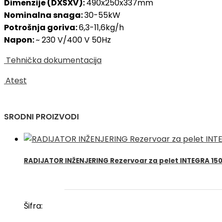
Dimenzije (DXŠXV):
490x250x337mm
Nominalna snaga:
30-55kW
Potrošnja goriva:
6,3-11,6kg/h
Napon:
~ 230 V/400 V 50Hz
Tehnička dokumentacija
Atest
SRODNI PROIZVODI
RADIJATOR INŽENJERING Rezervoar za pelet INTEGRA 15
Šifra: