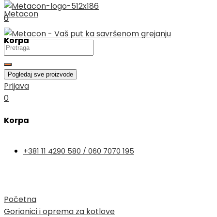
Skip
Metacon
0
0
to
content
Korpa
Korpa
Search
...
Pogledaj sve proizvode
Prijava
Search
0
...
Search
Korpa
...
Pogledaj sve proizvode
Pogledaj sve proizvode
+381 11 4290 580 / 060 7070 195
Početna
Gorionici i oprema za kotlove