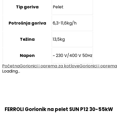
Tip goriva
Pelet
Potrošnja goriva
6,3-11,6kg/h
Težina
13,5kg
Napon
~ 230 V/400 V 50Hz
Početna
Gorionici i oprema za kotlove
Gorionici i oprema
Loading...
FERROLI Gorionik na pelet SUN P12 30-55kW