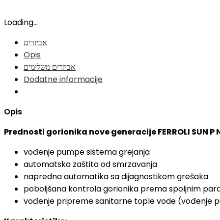
Loading...
אביזרים
Opis
אביזרים משלימים
Dodatne informacije
Opis
Prednosti gorionika nove generacije FERROLI SUN P N
vođenje pumpe sistema grejanja
automatska zaštita od smrzavanja
napredna automatika sa dijagnostikom grešaka
poboljšana kontrola gorionika prema spoljnim pa
vođenje pripreme sanitarne tople vode (vođenje p