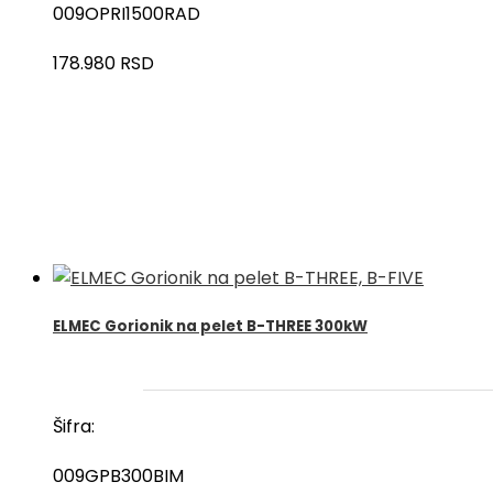
009OPRI1500RAD
178.980
RSD
ELMEC Gorionik na pelet B-THREE 300kW
Šifra:
009GPB300BIM