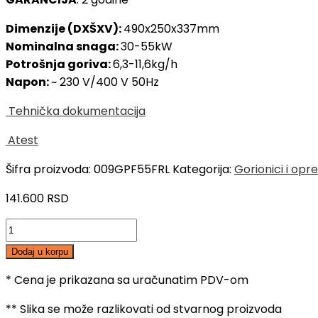
Dimenzije (DXŠXV):
490x250x337mm
Nominalna snaga:
30-55kW
Potrošnja goriva:
6,3-11,6kg/h
Napon:
~ 230 V/400 V 50Hz
Tehnička dokumentacija
Atest
Šifra proizvoda:
009GPF55FRL
Kategorija:
Gorionici i opr
141.600
RSD
FERROLI
Gorionik
Dodaj u korpu
na
pelet
* Cena je prikazana sa uračunatim PDV-om
SUN
** Slika se može razlikovati od stvarnog proizvoda
P12