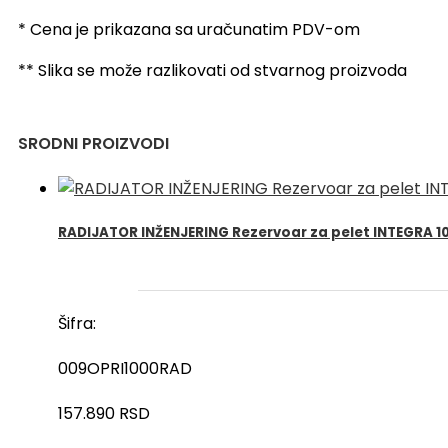
na
pelet
* Cena je prikazana sa uračunatim PDV-om
SUN
** Slika se može razlikovati od stvarnog proizvoda
P12
30-
55kW
SRODNI PROIZVODI
količina
RADIJATOR INŽENJERING Rezervoar za pelet INTEGRA 1
Šifra:
009OPRI1000RAD
157.890
RSD