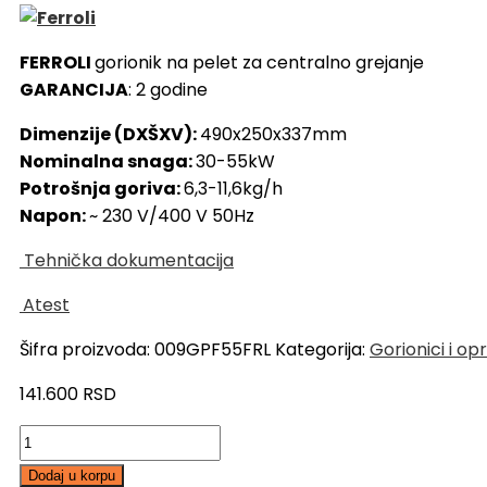
FERROLI
gorionik na pelet za centralno grejanje
GARANCIJA
: 2 godine
Dimenzije (DXŠXV):
490x250x337mm
Nominalna snaga:
30-55kW
Potrošnja goriva:
6,3-11,6kg/h
Napon:
~ 230 V/400 V 50Hz
Tehnička dokumentacija
Atest
Šifra proizvoda:
009GPF55FRL
Kategorija:
Gorionici i o
141.600
RSD
FERROLI
Gorionik
Dodaj u korpu