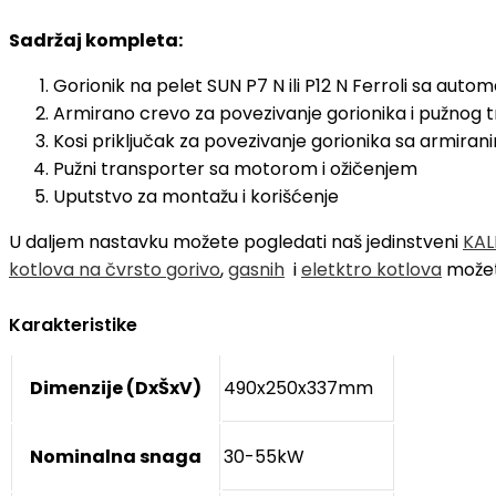
Sadržaj kompleta:
Gorionik na pelet SUN P7 N ili P12 N Ferroli sa auto
Armirano crevo za povezivanje gorionika i pužnog 
Kosi priključak za povezivanje gorionika sa armira
Pužni transporter sa motorom i ožičenjem
Uputstvo za montažu i korišćenje
U daljem nastavku možete pogledati naš jedinstveni
KAL
kotlova na čvrsto gorivo
,
gasnih
i
eletktro kotlova
možet
Karakteristike
Dimenzije (DxŠxV)
490x250x337mm
Nominalna snaga
30-55kW