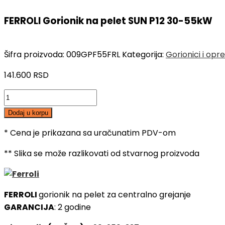
FERROLI Gorionik na pelet SUN P12 30-55kW
Šifra proizvoda:
009GPF55FRL
Kategorija:
Gorionici i opr
141.600
RSD
FERROLI
Gorionik
Dodaj u korpu
na
pelet
* Cena je prikazana sa uračunatim PDV-om
SUN
** Slika se može razlikovati od stvarnog proizvoda
P12
30-
55kW
FERROLI
gorionik na pelet za centralno grejanje
količina
GARANCIJA
: 2 godine