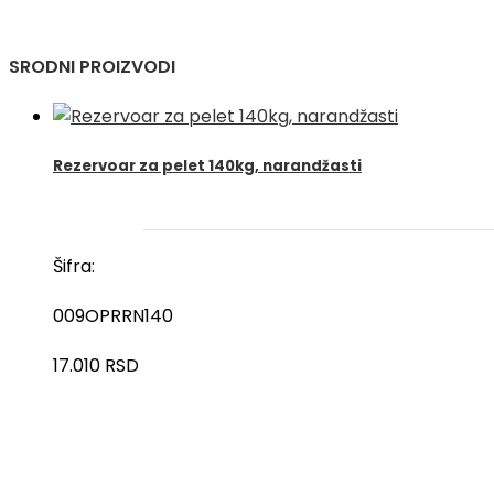
30-
55kW
SRODNI PROIZVODI
količina
Rezervoar za pelet 140kg, narandžasti
Šifra:
009OPRRN140
17.010
RSD