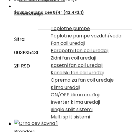
Šavna čelična cev 5/4″ (42.4×3.1)
Klimatizacija
Toplotne pumpe
Toplotne pumpe vazduh/voda
Šifra:
Fan coil uređaji
Parapetni fan coil uređaji
003FS5431
Zidni fan coil uređaji
Kasetni fan coil uređaji
211
RSD
Kanalski fan coil uređaji
Oprema za fan coil uređaje
Klima uređaji
ON/OFF klima uređaji
Inverter klima uređaji
Single split sistemi
Multi split sistemi
Brendovi