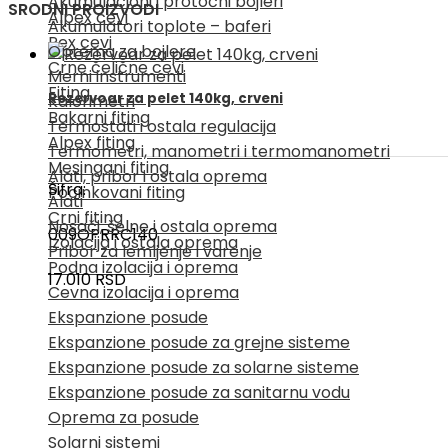
Akumulacioni i protočni bojleri
SRODNI PROIZVODI
Alpex cevi
Akumulatori toplote – baferi
Pex cevi
Oprema za bojlere
Crne čelične cevi
Merni instrumenti
Fiting
Rezervoar za pelet 140kg, crveni
Kalorimetri
Bakarni fiting
Termostati i ostala regulacija
Alpex fiting
Termometri, manometri i termomanometri
Mesingani fiting
Alati, pribor i ostala oprema
Šifra:
Pocinkovani fiting
Alati
Crni fiting
Nosači, šelne i ostala oprema
009OPRRC140
Izolacija i ostala oprema
Pribor za lemljenje i varenje
Podna izolacija i oprema
17.010
RSD
Cevna izolacija i oprema
Ekspanzione posude
Ekspanzione posude za grejne sisteme
Ekspanzione posude za solarne sisteme
Ekspanzione posude za sanitarnu vodu
Oprema za posude
Solarni sistemi