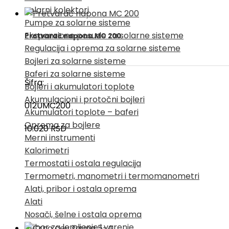
Solarni kolektori
Pumpe za solarne sisteme
Ekspanzione posude za solarne sisteme
Pretvarač napona MC 200
Regulacija i oprema za solarne sisteme
Bojleri za solarne sisteme
Baferi za solarne sisteme
Šifra:
Bojleri i akumulatori toplote
Akumulacioni i protočni bojleri
012UMC200
Akumulatori toplote – baferi
Oprema za bojlere
10.020
RSD
Merni instrumenti
Kalorimetri
Termostati i ostala regulacija
Termometri, manometri i termomanometri
Alati, pribor i ostala oprema
Alati
Nosači, šelne i ostala oprema
Pribor za lemljenje i varenje