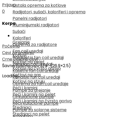
Prijava
Ostala oprema za kotlove
0
Radijatori, sušači, kaloriferi i oprema
Panelni radijatori
Korpa
Aluminijumski radijatori
Sušači
Kaloriferi
Grejanje
Oprema za radijatore
Početna
Fan coil uređaji
Cevi za grejanje
Kotlovi
Parapetni fan coil uređaji
Crne čelične cevi
Kotlovi na pelet
Zidni fan coil uređaji
Šavna čelična cev 3/4″ (26.9×2.5)
Kotlovi na čvrsto gorivo
Kasetni fan coil uređaji
Kotlovi na gas
Loading...
Kanalski fan coil uređaji
Kotlovi na struju
Oprema za fan coil uređaje
Peći i kamini
Pumpe za grejanje
Peći i kamini na pelet
Cirkulacione pumpe
Peći i kamini na čvrsto gorivo
Recirkulacione pumpe
Štednjaci
Pumpe za solarne sisteme
Štednjaci na pelet
Armatura