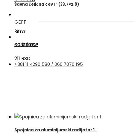
Šavna čelična cev 1″ (33.7×2.8)
GEFF
Šifra:
Kalkulator
003FS1028
211
RSD
+381 11 4290 580 / 060 7070 195
Spojnica za aluminijumski radijator 1″