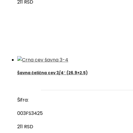
211
RSD
Šavna čelična cev 3/4″ (26.9×2.5)
Šifra:
003FS3425
211
RSD