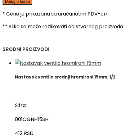
Dodaj u korpu
cev
2"
* Cena je prikazana sa uračunatim PDV-om
(60.3x3.0)
** Slika se može razlikovati od stvarnog proizvoda
količina
SRODNI PROIZVODI
Nastavak ventila srednji hromirani 15mm, 1/2″
Šifra:
001OGNH15SH
412
RSD