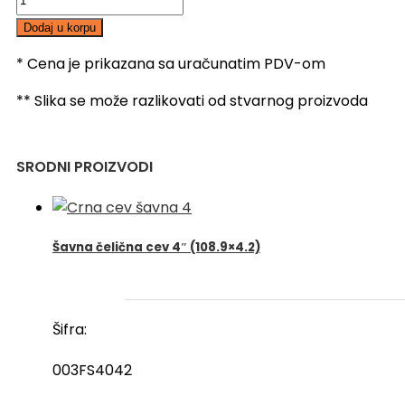
čelična
Dodaj u korpu
cev
2"
* Cena je prikazana sa uračunatim PDV-om
(60.3x3.0)
** Slika se može razlikovati od stvarnog proizvoda
količina
SRODNI PROIZVODI
Šavna čelična cev 4″ (108.9×4.2)
Šifra:
003FS4042