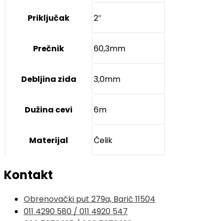
Priključak
2″
Prečnik
60,3mm
Debljina zida
3,0mm
Dužina cevi
6m
Materijal
Čelik
Kontakt
Obrenovački put 279a, Barič 11504
011 4290 580 / 011 4920 547