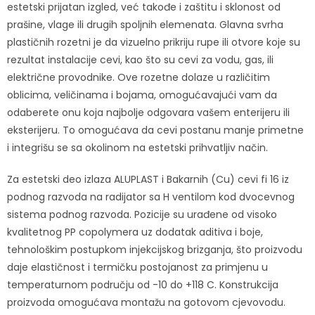
estetski prijatan izgled, već takođe i zaštitu i sklonost od
prašine, vlage ili drugih spoljnih elemenata. Glavna svrha
plastičnih rozetni je da vizuelno prikriju rupe ili otvore koje su
rezultat instalacije cevi, kao što su cevi za vodu, gas, ili
električne provodnike. Ove rozetne dolaze u različitim
oblicima, veličinama i bojama, omogućavajući vam da
odaberete onu koja najbolje odgovara vašem enterijeru ili
eksterijeru. To omogućava da cevi postanu manje primetne
i integrišu se sa okolinom na estetski prihvatljiv način.
Za estetski deo izlaza ALUPLAST i Bakarnih (Cu) cevi fi 16 iz
podnog razvoda na radijator sa H ventilom kod dvocevnog
sistema podnog razvoda. Pozicije su urađene od visoko
kvalitetnog PP copolymera uz dodatak aditiva i boje,
tehnološkim postupkom injekcijskog brizganja, što proizvodu
daje elastičnost i termičku postojanost za primjenu u
temperaturnom području od -10 do +118 C. Konstrukcija
proizvoda omogućava montažu na gotovom cjevovodu.