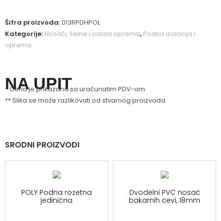
Šifra proizvoda:
013RPDHPOL
Kategorije:
Nosači, šelne i ostala oprema
,
Podna izolacija i
oprema
NA UPIT
* Cena je prikazana sa uračunatim PDV-om
** Slika se može razlikovati od stvarnog proizvoda
SRODNI PROIZVODI
POLY Podna rozetna
Dvodelni PVC nosač
jedinična
bakarnih cevi, 18mm