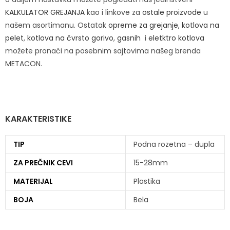
KALKULATOR GREJANJA
kao i linkove za
ostale proizvode
u
našem asortimanu. Ostatak
opreme za grejanje
,
kotlova na
pelet
,
kotlova na čvrsto gorivo
,
gasnih
i
eletktro kotlova
možete pronaći na posebnim sajtovima našeg brenda
METACON.
KARAKTERISTIKE
TIP
Podna rozetna – dupla
ZA PREČNIK CEVI
15-28mm
MATERIJAL
Plastika
BOJA
Bela