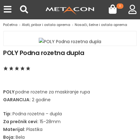
0
Početna
Alati, pribor i ostala oprema
Nosači, šelne i ostala oprema
POLY Podna rozetna dupla
POLY
podne rozetne za maskiranje rupa
GARANCIJA:
2 godine
Tip:
Podna rozetna – dupla
Za prečnik cevi:
15-28mm
Materijal:
Plastika
Boja:
Bela