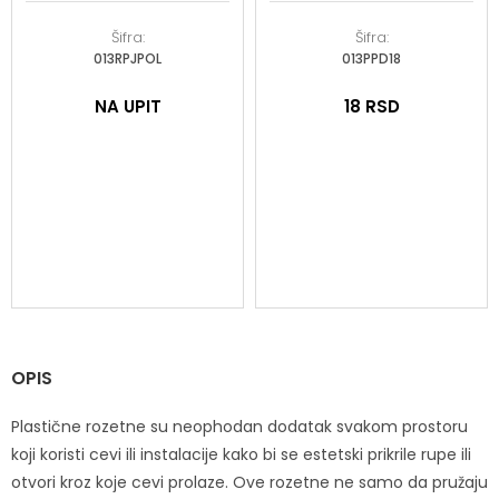
Šifra:
Šifra:
013RPJPOL
013PPD18
NA UPIT
18
RSD
OPIS
Plastične rozetne su neophodan dodatak svakom prostoru
koji koristi cevi ili instalacije kako bi se estetski prikrile rupe ili
otvori kroz koje cevi prolaze. Ove rozetne ne samo da pružaju