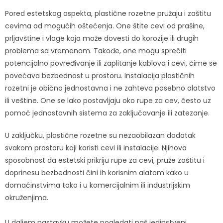
Pored estetskog aspekta, plastične rozetne pružaju i zaštitu
cevima od mogućih oštećenja. One štite cevi od prašine,
prljavštine i vlage koja može dovesti do korozije ili drugih
problema sa vremenom. Takođe, one mogu sprečiti
potencijalno povređivanje ili zaplitanje kablova i cevi, čime se
povećava bezbednost u prostoru. Instalacija plastičnih
rozetni je obično jednostavna i ne zahteva posebno alatstvo
ili veštine. One se lako postavljaju oko rupe za cev, često uz
pomoć jednostavnih sistema za zaključavanje ili zatezanje.
U zaključku, plastične rozetne su nezaobilazan dodatak
svakom prostoru koji koristi cevi ili instalacije. Njihova
sposobnost da estetski prikriju rupe za cevi, pruže zaštitu i
doprinesu bezbednosti čini ih korisnim alatom kako u
domaćinstvima tako i u komercijalnim ili industrijskim
okruženjima.
U daljem nastavku možete pogledati naš jedinstveni