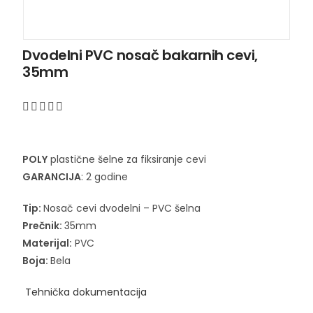
Dvodelni PVC nosač bakarnih cevi,
35mm
POLY
plastične šelne za fiksiranje cevi
GARANCIJA
: 2 godine
Tip:
Nosač cevi dvodelni – PVC šelna
Prečnik:
35mm
Materijal:
PVC
Boja:
Bela
Tehnička dokumentacija