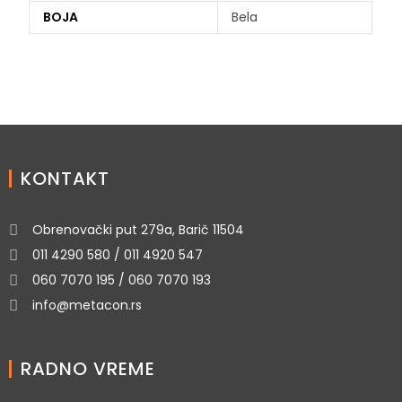
BOJA
Bela
KONTAKT
Obrenovački put 279a, Barič 11504
011 4290 580 / 011 4920 547
060 7070 195 / 060 7070 193
info@metacon.rs
RADNO VREME