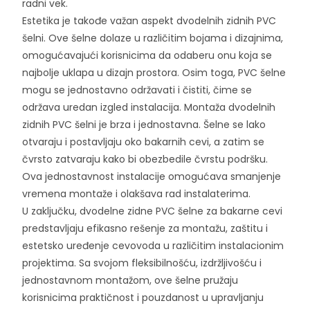
radni vek.
Estetika je takođe važan aspekt dvodelnih zidnih PVC
šelni. Ove šelne dolaze u različitim bojama i dizajnima,
omogućavajući korisnicima da odaberu onu koja se
najbolje uklapa u dizajn prostora. Osim toga, PVC šelne
mogu se jednostavno održavati i čistiti, čime se
održava uredan izgled instalacija. Montaža dvodelnih
zidnih PVC šelni je brza i jednostavna. Šelne se lako
otvaraju i postavljaju oko bakarnih cevi, a zatim se
čvrsto zatvaraju kako bi obezbedile čvrstu podršku.
Ova jednostavnost instalacije omogućava smanjenje
vremena montaže i olakšava rad instalaterima.
U zaključku, dvodelne zidne PVC šelne za bakarne cevi
predstavljaju efikasno rešenje za montažu, zaštitu i
estetsko uređenje cevovoda u različitim instalacionim
projektima. Sa svojom fleksibilnošću, izdržljivošću i
jednostavnom montažom, ove šelne pružaju
korisnicima praktičnost i pouzdanost u upravljanju