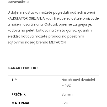
cevovodima.
U daljem nastavku možete pogledati naš jedinstveni
KALKULATOR GREJANJA
kao i linkove za
ostale proizvode
u našem asortimanu. Ostatak
opreme za grejanje
,
kotlova na pelet
,
kotlova na čvrsto gorivo
,
gasnih
i
eletktro kotlova
možete pronaći na posebnim
sajtovima našeg brenda METACON.
KARAKTERISTIKE
TIP
Nosač cevi dvodelni
– PVC
PREČNIK
35mm
MATERIJAL
PVC