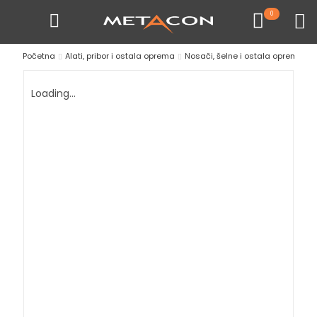
0
Početna
Alati, pribor i ostala oprema
Nosači, šelne i ostala oprema
Loading...