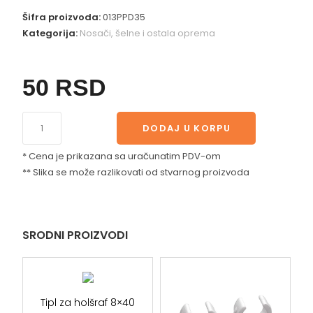
Šifra proizvoda:
013PPD35
Kategorija:
Nosači, šelne i ostala oprema
50
RSD
DODAJ U KORPU
* Cena je prikazana sa uračunatim PDV-om
** Slika se može razlikovati od stvarnog proizvoda
SRODNI PROIZVODI
Tipl za holšraf 8×40