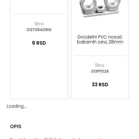
Šifra:
013T0840ING
Dvodelni PVC nosač
bakarnih cevi, 28mm
9
RSD
Šifra:
013PPD28
33
RSD
Loading...
OPIS