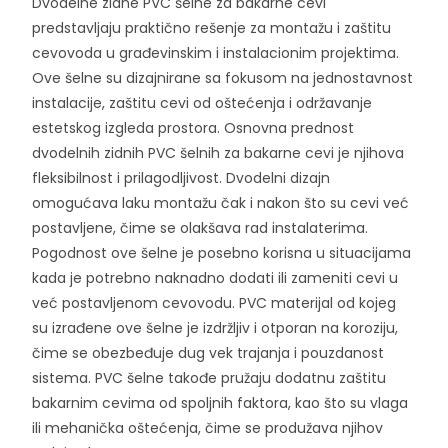
Dvodelne zidne PVC šelne za bakarne cevi
predstavljaju praktično rešenje za montažu i zaštitu
cevovoda u građevinskim i instalacionim projektima.
Ove šelne su dizajnirane sa fokusom na jednostavnost
instalacije, zaštitu cevi od oštećenja i održavanje
estetskog izgleda prostora. Osnovna prednost
dvodelnih zidnih PVC šelnih za bakarne cevi je njihova
fleksibilnost i prilagodljivost. Dvodelni dizajn
omogućava laku montažu čak i nakon što su cevi već
postavljene, čime se olakšava rad instalaterima.
Pogodnost ove šelne je posebno korisna u situacijama
kada je potrebno naknadno dodati ili zameniti cevi u
već postavljenom cevovodu. PVC materijal od kojeg
su izrađene ove šelne je izdržljiv i otporan na koroziju,
čime se obezbeđuje dug vek trajanja i pouzdanost
sistema. PVC šelne takođe pružaju dodatnu zaštitu
bakarnim cevima od spoljnih faktora, kao što su vlaga
ili mehanička oštećenja, čime se produžava njihov