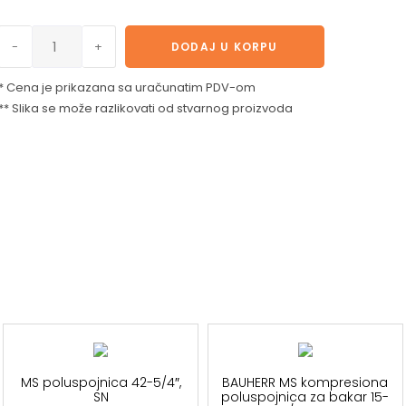
-
+
DODAJ U KORPU
* Cena je prikazana sa uračunatim PDV-om
** Slika se može razlikovati od stvarnog proizvoda
MS poluspojnica 42-5/4″,
BAUHERR MS kompresiona
SN
poluspojnica za bakar 15-