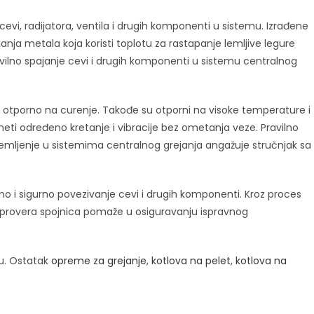
vi, radijatora, ventila i drugih komponenti u sistemu. Izrađene
janja metala koja koristi toplotu za rastapanje lemljive legure
avilno spajanje cevi i drugih komponenti u sistemu centralnog
, otporno na curenje. Takođe su otporni na visoke temperature i
neti određeno kretanje i vibracije bez ometanja veze. Pravilno
 lemljenje u sistemima centralnog grejanja angažuje stručnjak sa
o i sigurno povezivanje cevi i drugih komponenti. Kroz proces
i provera spojnica pomaže u osiguravanju ispravnog
u. Ostatak
opreme za grejanje
,
kotlova na pelet
,
kotlova na