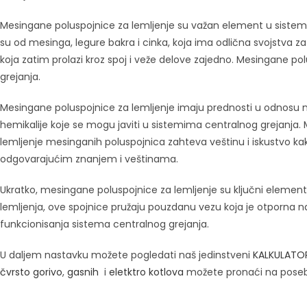
Mesingane poluspojnice za lemljenje su važan element u sistemim
su od mesinga, legure bakra i cinka, koja ima odlična svojstva za 
koja zatim prolazi kroz spoj i veže delove zajedno. Mesingane p
grejanja.
Mesingane poluspojnice za lemljenje imaju prednosti u odnosu na
hemikalije koje se mogu javiti u sistemima centralnog grejanja. 
lemljenje mesinganih poluspojnica zahteva veštinu i iskustvo ka
odgovarajućim znanjem i veštinama.
Ukratko, mesingane poluspojnice za lemljenje su ključni element
lemljenja, ove spojnice pružaju pouzdanu vezu koja je otporna 
funkcionisanja sistema centralnog grejanja.
U daljem nastavku možete pogledati naš jedinstveni
KALKULATO
čvrsto gorivo
,
gasnih
i
eletktro kotlova
možete pronaći na pose