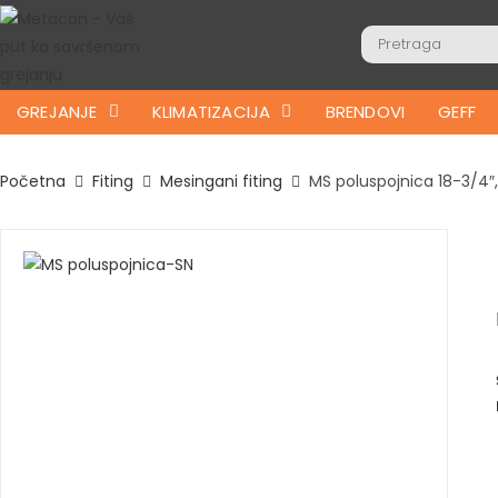
GREJANJE
KLIMATIZACIJA
BRENDOVI
GEFF
Početna
Fiting
Mesingani fiting
MS poluspojnica 18-3/4″,