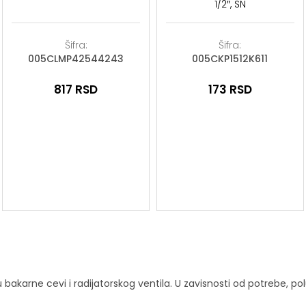
1/2″, SN
Šifra:
Šifra:
005CLMP42544243
005CKP1512K611
817
RSD
173
RSD
karne cevi i radijatorskog ventila. U zavisnosti od potrebe, pol