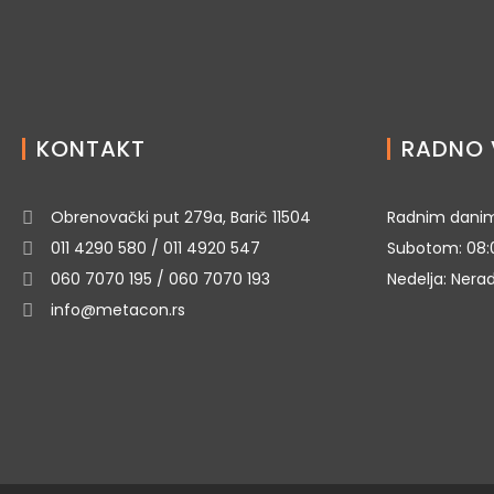
KONTAKT
RADNO 
Obrenovački put 279a, Barič 11504
Radnim danim
011 4290 580 / 011 4920 547
Subotom: 08:
060 7070 195 / 060 7070 193
Nedelja: Nera
info@metacon.rs