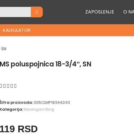
ZAPOSLENJE
O N
KALKULATOR
 SN
MS poluspojnica 18-3/4″, SN
Šifra proizvoda:
005CLMP18344243
Kategorija:
Mesingani fiting
119
RSD