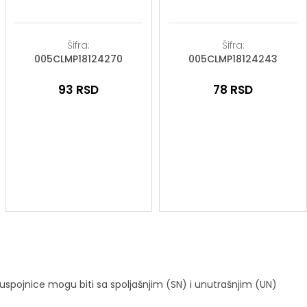
Šifra:
Šifra:
005CLMP18124270
005CLMP18124243
93
RSD
78
RSD
uspojnice mogu biti sa spoljašnjim (SN) i unutrašnjim (UN)