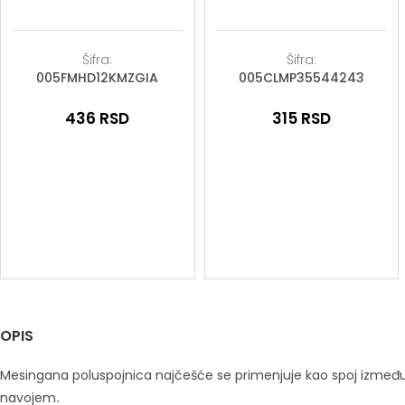
Šifra:
Šifra:
005FMHD12KMZGIA
005CLMP35544243
436
RSD
315
RSD
OPIS
Mesingana poluspojnica najčešće se primenjuje kao spoj između ba
navojem
.