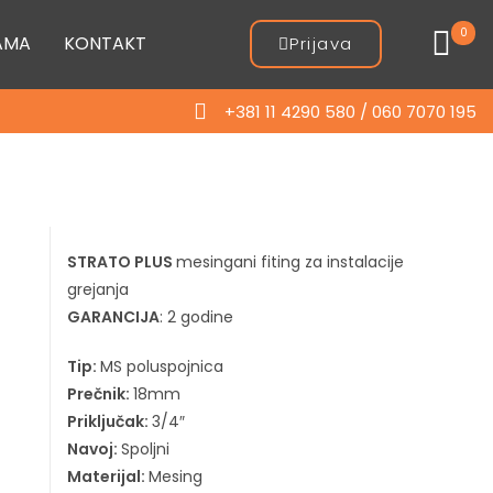
0
AMA
KONTAKT
Prijava
+381 11 4290 580 / 060 7070 195
STRATO PLUS
mesingani fiting za instalacije
grejanja
GARANCIJA
: 2 godine
Tip:
MS poluspojnica
Prečnik:
18mm
Priključak:
3/4″
Navoj:
Spoljni
Materijal:
Mesing