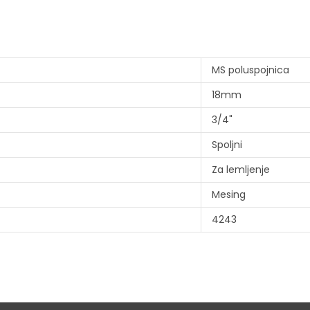
MS poluspojnica
18mm
3/4"
Spoljni
Za lemljenje
Mesing
4243