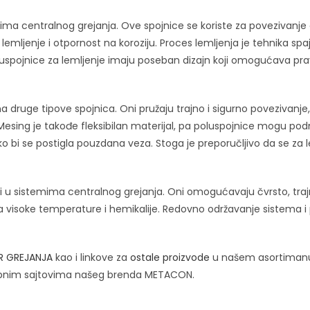
a centralnog grejanja. Ove spojnice se koriste za povezivanje ce
lemljenje i otpornost na koroziju. Proces lemljenja je tehnika spa
oluspojnice za lemljenje imaju poseban dizajn koji omogućava pr
 druge tipove spojnica. Oni pružaju trajno i sigurno povezivanje
Mesing je takođe fleksibilan materijal, pa poluspojnice mogu pod
ko bi se postigla pouzdana veza. Stoga je preporučljivo da se za
i u sistemima centralnog grejanja. Oni omogućavaju čvrsto, trajn
na visoke temperature i hemikalije. Redovno održavanje sistema 
R GREJANJA
kao i linkove za
ostale proizvode
u našem asortiman
bnim sajtovima našeg brenda METACON.