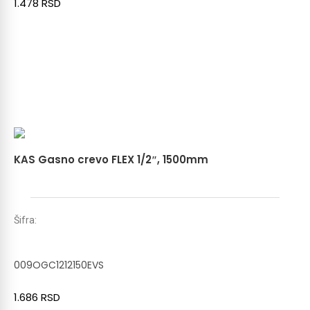
1.478
RSD
KAS Gasno crevo FLEX 1/2″, 1500mm
Šifra:
009OGC1212150EVS
1.686
RSD