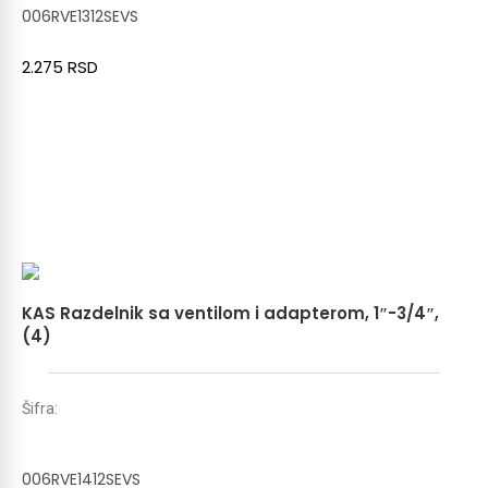
006RVE1312SEVS
2.275
RSD
KAS Razdelnik sa ventilom i adapterom, 1″-3/4″,
(4)
Šifra:
006RVE1412SEVS