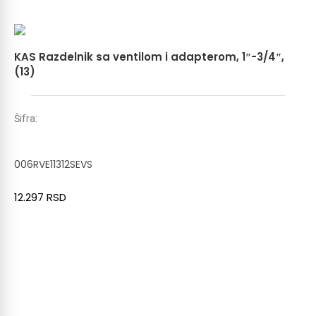
KAS Razdelnik sa ventilom i adapterom, 1″-3/4″,
(13)
Šifra:
006RVE11312SEVS
12.297
RSD