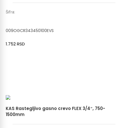
Šifra:
009OGCR343450100EVS
1.752
RSD
KAS Rastegljivo gasno crevo FLEX 3/4″, 750-
1500mm