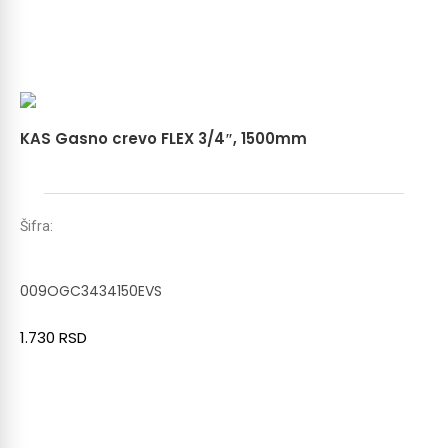
KAS Gasno crevo FLEX 3/4″, 1500mm
Šifra:
009OGC3434150EVS
1.730
RSD