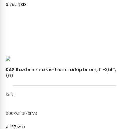
3.792
RSD
KAS Razdelnik sa ventilom i adapterom, 1″-3/4″,
(6)
Šifra:
006RVE1612SEVS
4.137
RSD