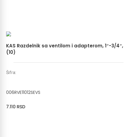
KAS Razdelnik sa ventilom i adapterom, 1″-3/4″,
(10)
Šifra:
006RVE11012SEVS
7.110
RSD