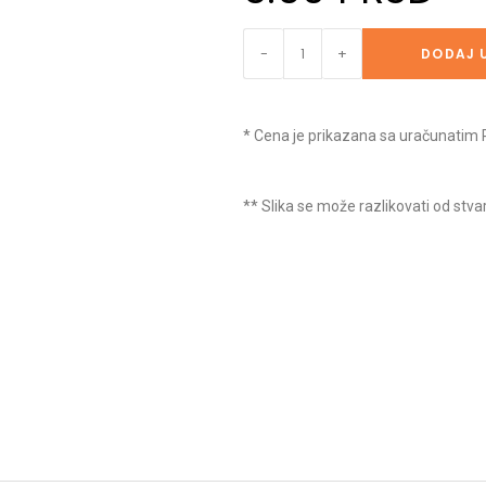
-
+
DODAJ 
* Cena je prikazana sa uračunati
** Slika se može razlikovati od stv