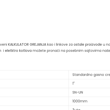
tveni
KALKULATOR GREJANJA
kao i linkove za
ostale proizvode
u na
h
i
eletktro kotlova
možete pronaći na posebnim sajtovima naš
Standardno gasno cr
1"
SN-UN
1000mm