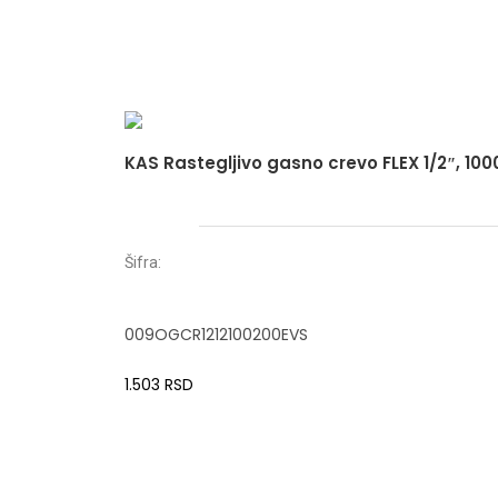
KAS Rastegljivo gasno crevo FLEX 1/2″, 1
Šifra:
009OGCR1212100200EVS
1.503
RSD