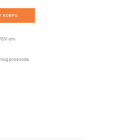
U KORPU
m PDV-om
arnog proizvoda