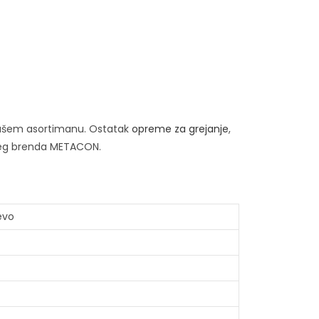
šem asortimanu. Ostatak
opreme za grejanje
,
eg brenda METACON.
evo