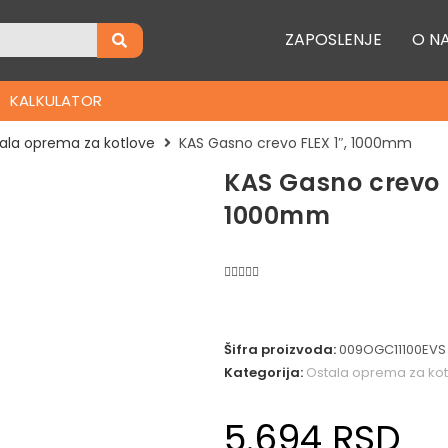
ZAPOSLENJE
O N
KALKULATOR
ala oprema za kotlove
KAS Gasno crevo FLEX 1″, 1000mm
KAS Gasno crevo F
1000mm
Šifra proizvoda:
009OGC11100EVS
Kategorija:
Ostala oprema za kot
5.694
RSD