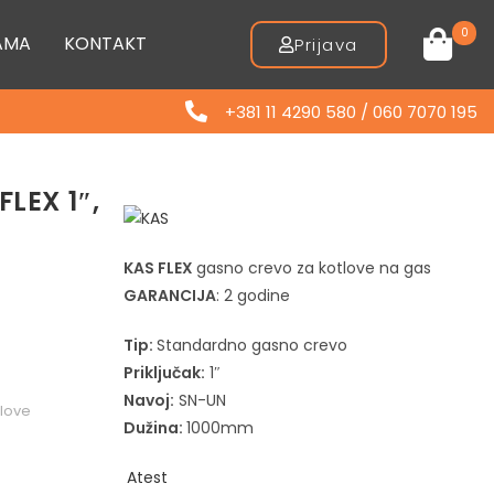
0
AMA
KONTAKT
Prijava
+381 11 4290 580 / 060 7070 195
LEX 1″,
KAS FLEX
gasno crevo za kotlove na gas
GARANCIJA
: 2 godine
Tip:
Standardno gasno crevo
Priključak:
1″
Navoj:
SN-UN
love
Dužina:
1000mm
Atest