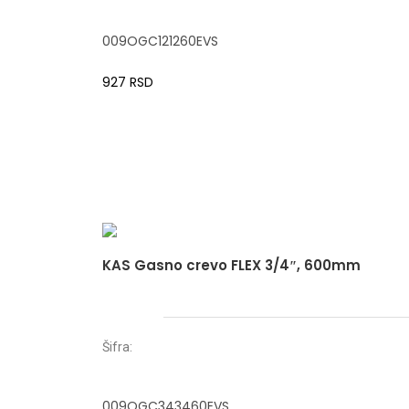
009OGC121260EVS
927
RSD
KAS Gasno crevo FLEX 3/4″, 600mm
Šifra:
009OGC343460EVS