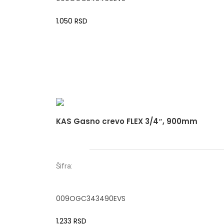
1.050
RSD
KAS Gasno crevo FLEX 3/4″, 900mm
Šifra:
009OGC343490EVS
1.233
RSD