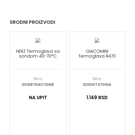
SRODNI PROIZVODI
HERZ Termoglava sa
GIACOMINI
sondom 40-70°C
Termoglava R470
Šifra:
Šifra:
001GRTN4070HER
001GGT470GIA
NA UPIT
1.149
RSD