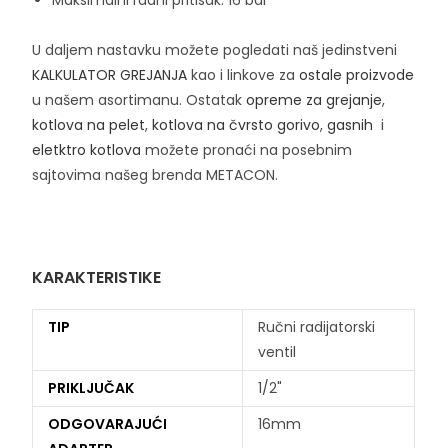
U daljem nastavku možete pogledati naš jedinstveni
KALKULATOR GREJANJA
kao i linkove za
ostale proizvode
u našem asortimanu. Ostatak
opreme za grejanje
,
kotlova na pelet
,
kotlova na čvrsto gorivo
,
gasnih
i
eletktro kotlova
možete pronaći na posebnim
sajtovima našeg brenda METACON.
KARAKTERISTIKE
TIP
Ručni radijatorski
ventil
PRIKLJUČAK
1/2"
ODGOVARAJUĆI
16mm