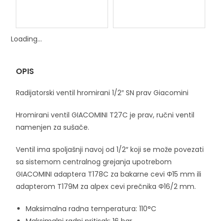
Loading...
OPIS
Radijatorski ventil hromirani 1/2″ SN prav Giacomini
Hromirani ventil GIACOMINI T27C je prav, ručni ventil
namenjen za sušače.
Ventil ima spoljašnji navoj od 1/2″ koji se može povezati
sa sistemom centralnog grejanja upotrebom
GIACOMINI adaptera T178C za bakarne cevi Φ15 mm ili
adapterom T179M za alpex cevi prečnika Φ16/2 mm.
Maksimalna radna temperatura: 110°C
Maksimalni radni pritisak: 16 bar