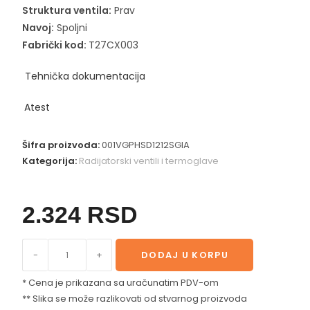
Struktura ventila:
Prav
Navoj:
Spoljni
Fabrički kod:
T27CX003
Tehnička dokumentacija
Atest
Šifra proizvoda:
001VGPHSD1212SGIA
Kategorija:
Radijatorski ventili i termoglave
2.324
RSD
-
+
DODAJ U KORPU
* Cena je prikazana sa uračunatim PDV-om
** Slika se može razlikovati od stvarnog proizvoda