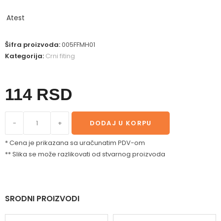
Atest
Šifra proizvoda:
005FFMH01
Kategorija:
Crni fiting
114
RSD
-
+
DODAJ U KORPU
* Cena je prikazana sa uračunatim PDV-om
** Slika se može razlikovati od stvarnog proizvoda
SRODNI PROIZVODI