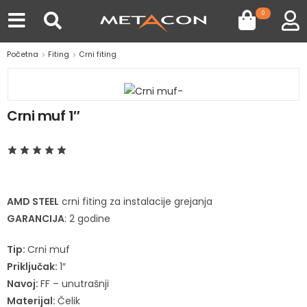
0
Početna
Fiting
Crni fiting
Crni muf 1″
AMD STEEL
crni fiting za instalacije grejanja
GARANCIJA
: 2 godine
Tip:
Crni muf
Priključak:
1″
Navoj:
FF – unutrašnji
Materijal:
Čelik