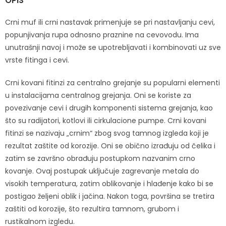
OPIS
Crni muf ili crni nastavak primenjuje se pri nastavljanju cevi,
popunjivanja rupa odnosno praznine na cevovodu. Ima
unutrašnji navoj i može se upotrebljavati i kombinovati uz sve
vrste fitinga i cevi.
Crni kovani fitinzi za centralno grejanje su popularni elementi
u instalacijama centralnog grejanja. Oni se koriste za
povezivanje cevi i drugih komponenti sistema grejanja, kao
što su radijatori, kotlovi ili cirkulacione pumpe. Crni kovani
fitinzi se nazivaju „crnim“ zbog svog tamnog izgleda koji je
rezultat zaštite od korozije. Oni se obično izrađuju od čelika i
zatim se završno obrađuju postupkom nazvanim crno
kovanje. Ovaj postupak uključuje zagrevanje metala do
visokih temperatura, zatim oblikovanje i hlađenje kako bi se
postigao željeni oblik i jačina. Nakon toga, površina se tretira
zaštiti od korozije, što rezultira tamnom, grubom i
rustikalnom izgledu.