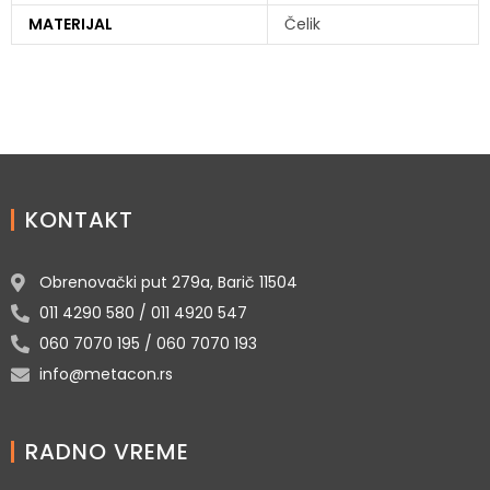
MATERIJAL
Čelik
KONTAKT
Obrenovački put 279a, Barič 11504
011 4290 580 / 011 4920 547
060 7070 195 / 060 7070 193
info@metacon.rs
RADNO VREME