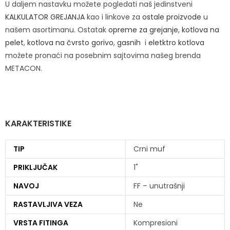
U daljem nastavku možete pogledati naš jedinstveni
KALKULATOR GREJANJA
kao i linkove za
ostale proizvode
u
našem asortimanu. Ostatak
opreme za grejanje
,
kotlova na
pelet
,
kotlova na čvrsto gorivo
,
gasnih
i
eletktro kotlova
možete pronaći na posebnim sajtovima našeg brenda
METACON.
KARAKTERISTIKE
TIP
Crni muf
PRIKLJUČAK
1"
NAVOJ
FF – unutrašnji
RASTAVLJIVA VEZA
Ne
VRSTA FITINGA
Kompresioni