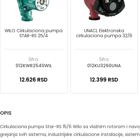
WILO Cirkulaciona pumpa
UNACL Elektronska
STAR-RS 25/4
cirkulaciona pumpa 32/6
Šifra:
Šifra:
012KWR2540WIL
012KU3260UNA
12.626
RSD
12.399
RSD
OPIS
Cirkulaciona pumpa Star-RS 15/6 Wilo sa vlažnim rotorom i navo
grejanja svih sistema, industrijske cirkulacione instalacije, siste