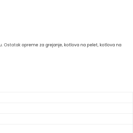
u. Ostatak
opreme za grejanje
,
kotlova na pelet
,
kotlova na