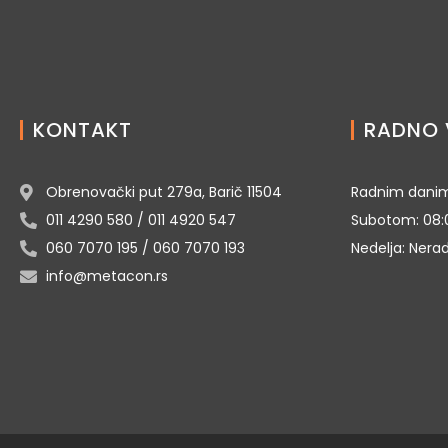
KONTAKT
RADNO 
Obrenovački put 279a, Barič 11504
Radnim danim
011 4290 580 / 011 4920 547
Subotom: 08:
060 7070 195 / 060 7070 193
Nedelja: Nera
info@metacon.rs