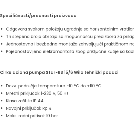
Specifičnosti/prednosti proizvoda
Odgovara svakom položaju ugradnje sa horizontalnim vratilom; p
Tri stepena broja obrtaja sa mogućnošću predizbora za pril
Jednostavna i bezbedna montaža zahvaljujući praktičnom na
Pojednostavljena elekromontaža zbog priključne kutije sa kabl
Cirkulaciona pumpa Star-RS 15/6 Wilo tehnički podaci:
Dozv. područje temperature -10 °C do +110 °C
Mrežni priključak 1~230 V, 50 Hz
Klasa zaštite IP 44
Navojni priključak Rp ½
Maks. radni pritisak 10 bar