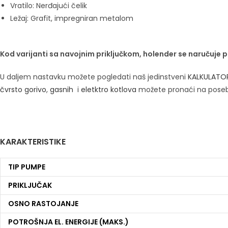
Vratilo: Nerđajući čelik
Ležaj: Grafit, impregniran metalom
Kod varijanti sa navojnim priključkom, holender se naručuje
U daljem nastavku možete pogledati naš jedinstveni
KALKULATO
čvrsto gorivo
,
gasnih
i
eletktro kotlova
možete pronaći na pose
KARAKTERISTIKE
TIP PUMPE
PRIKLJUČAK
OSNO RASTOJANJE
POTROŠNJA EL. ENERGIJE (MAKS.)