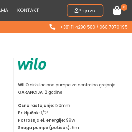
0
AMA
KONTAKT
Prijava
+381 11 4290 580 / 060 7070 195
WILO
cirkulacione pumpe za centralno grejanje
GARANCIJA
: 2 godine
Osno rastojanje:
130mm
Priključak:
1/2″
Potrošnja el. energije:
99W
Snaga pumpe (potisak):
6m