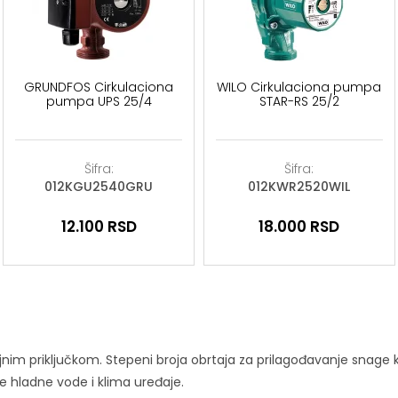
GRUNDFOS Cirkulaciona
WILO Cirkulaciona pumpa
pumpa UPS 25/4
STAR-RS 25/2
Šifra:
Šifra:
012KGU2540GRU
012KWR2520WIL
12.100
RSD
18.000
RSD
jnim priključkom. Stepeni broja obrtaja za prilagođavanje snage
me hladne vode i klima uređaje.