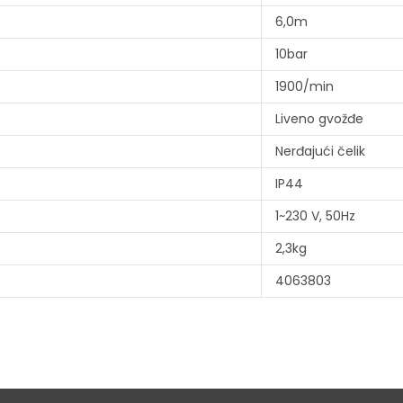
6,0m
10bar
1900/min
Liveno gvožđe
Nerđajući čelik
IP44
1~230 V, 50Hz
2,3kg
4063803