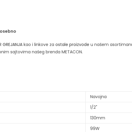
 posebno
R GREJANJA
kao i linkove za
ostale proizvode
u našem asortiman
bnim sajtovima našeg brenda METACON.
Navojna
1/2"
130mm
99W