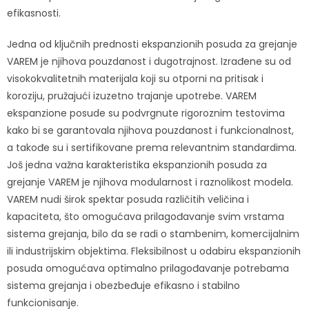
efikasnosti.
Jedna od ključnih prednosti ekspanzionih posuda za grejanje
VAREM je njihova pouzdanost i dugotrajnost. Izrađene su od
visokokvalitetnih materijala koji su otporni na pritisak i
koroziju, pružajući izuzetno trajanje upotrebe. VAREM
ekspanzione posude su podvrgnute rigoroznim testovima
kako bi se garantovala njihova pouzdanost i funkcionalnost,
a takođe su i sertifikovane prema relevantnim standardima.
Još jedna važna karakteristika ekspanzionih posuda za
grejanje VAREM je njihova modularnost i raznolikost modela.
VAREM nudi širok spektar posuda različitih veličina i
kapaciteta, što omogućava prilagođavanje svim vrstama
sistema grejanja, bilo da se radi o stambenim, komercijalnim
ili industrijskim objektima. Fleksibilnost u odabiru ekspanzionih
posuda omogućava optimalno prilagođavanje potrebama
sistema grejanja i obezbeđuje efikasno i stabilno
funkcionisanje.