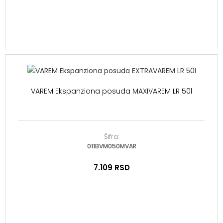
VAREM Ekspanziona posuda MAXIVAREM LR 50l
Šifra:
011BVM050MVAR
7.109
RSD