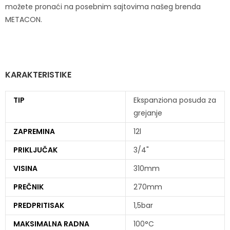
možete pronaći na posebnim sajtovima našeg brenda
METACON.
KARAKTERISTIKE
TIP
Ekspanziona posuda za
grejanje
ZAPREMINA
12l
PRIKLJUČAK
3/4"
VISINA
310mm
PREČNIK
270mm
PREDPRITISAK
1,5bar
MAKSIMALNA RADNA
100°C