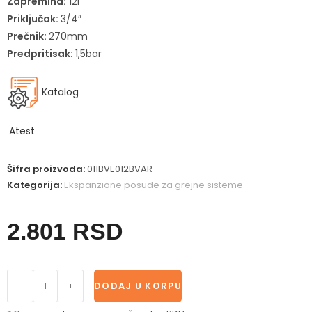
Zapremina:
12l
Priključak:
3/4″
Prečnik:
270mm
Predpritisak:
1,5bar
Katalog
Atest
Šifra proizvoda:
011BVE012BVAR
Kategorija:
Ekspanzione posude za grejne sisteme
2.801
RSD
-
+
DODAJ U KORPU