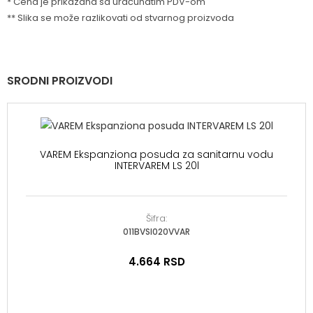
* Cena je prikazana sa uračunatim PDV-om
** Slika se može razlikovati od stvarnog proizvoda
SRODNI PROIZVODI
VAREM Ekspanziona posuda za sanitarnu vodu
INTERVAREM LS 20l
Šifra:
011BVSI020VVAR
4.664
RSD