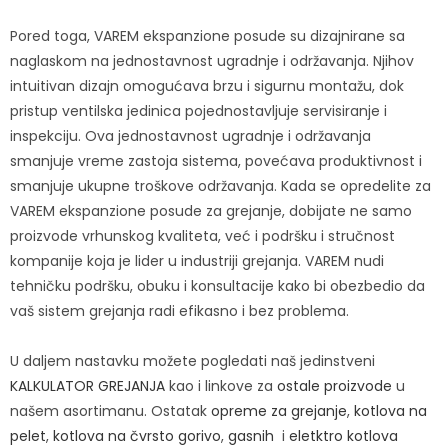
Pored toga, VAREM ekspanzione posude su dizajnirane sa
naglaskom na jednostavnost ugradnje i održavanja. Njihov
intuitivan dizajn omogućava brzu i sigurnu montažu, dok
pristup ventilska jedinica pojednostavljuje servisiranje i
inspekciju. Ova jednostavnost ugradnje i održavanja
smanjuje vreme zastoja sistema, povećava produktivnost i
smanjuje ukupne troškove održavanja. Kada se opredelite za
VAREM ekspanzione posude za grejanje, dobijate ne samo
proizvode vrhunskog kvaliteta, već i podršku i stručnost
kompanije koja je lider u industriji grejanja. VAREM nudi
tehničku podršku, obuku i konsultacije kako bi obezbedio da
vaš sistem grejanja radi efikasno i bez problema.
U daljem nastavku možete pogledati naš jedinstveni
KALKULATOR GREJANJA
kao i linkove za
ostale proizvode
u
našem asortimanu. Ostatak
opreme za grejanje
,
kotlova na
pelet
,
kotlova na čvrsto gorivo
,
gasnih
i
eletktro kotlova