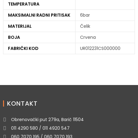
TEMPERATURA
MAKSIMALNI RADNI PRITISAK
6bar
MATERIJAL
Čelik
BOJA
Crvena
FABRIČKI KOD
UR012231CS000000
KONTAKT
Obrenovački put 279a, Barič 11504
011 4290 580 / 011 4920 547
060 7070 195 / 060 7070 193