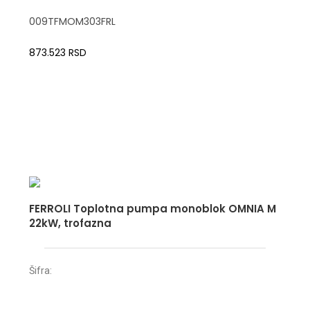
009TFMOM303FRL
873.523
RSD
FERROLI Toplotna pumpa monoblok OMNIA M
22kW, trofazna
Šifra: