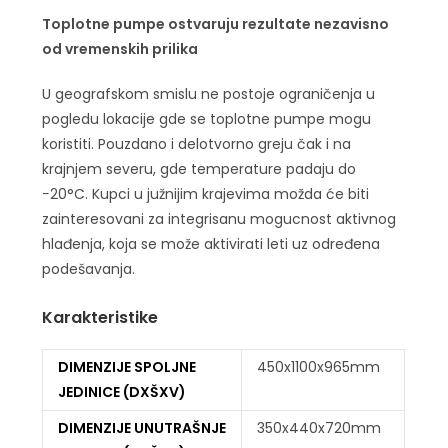
Toplotne pumpe ostvaruju rezultate nezavisno
od vremenskih prilika
U geografskom smislu ne postoje ograničenja u
pogledu lokacije gde se toplotne pumpe mogu
koristiti. Pouzdano i delotvorno greju čak i na
krajnjem severu, gde temperature padaju do
−20°C. Kupci u južnijim krajevima možda će biti
zainteresovani za integrisanu mogucnost aktivnog
hlađenja, koja se može aktivirati leti uz određena
podešavanja.
Karakteristike
DIMENZIJE SPOLJNE
450x1100x965mm
JEDINICE (DXŠXV)
DIMENZIJE UNUTRAŠNJE
350x440x720mm