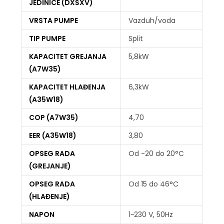
JEDINICE (DXŠXV)
VRSTA PUMPE
Vazduh/voda
TIP PUMPE
Split
KAPACITET GREJANJA
5,8kW
(A7W35)
KAPACITET HLAĐENJA
6,3kW
(A35W18)
COP (A7W35)
4,70
EER (A35W18)
3,80
OPSEG RADA
Od -20 do 20°C
(GREJANJE)
OPSEG RADA
Od 15 do 46°C
(HLAĐENJE)
NAPON
1~230 V, 50Hz