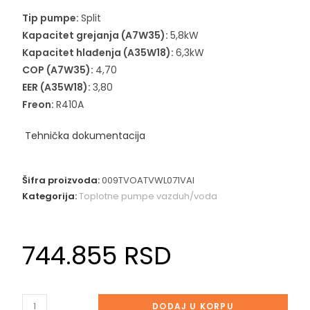
Tip pumpe:
Split
Kapacitet grejanja (A7W35):
5,8kW
Kapacitet hlađenja (A35W18):
6,3kW
COP (A7W35):
4,70
EER (A35W18):
3,80
Freon:
R410A
Tehnička dokumentacija
Šifra proizvoda:
009TVOATVWL071VAI
Kategorija:
Toplotne pumpe vazduh/voda
744.855
RSD
DODAJ U KORPU