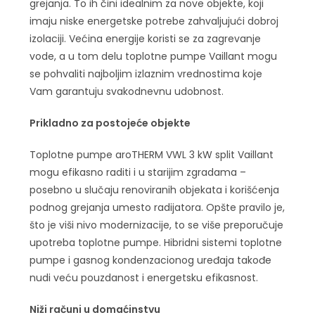
grejanja. To ih čini idealnim za nove objekte, koji
imaju niske energetske potrebe zahvaljujući dobroj
izolaciji. Većina energije koristi se za zagrevanje
vode, a u tom delu toplotne pumpe Vaillant mogu
se pohvaliti najboljim izlaznim vrednostima koje
Vam garantuju svakodnevnu udobnost.
Prikladno za postojeće objekte
Toplotne pumpe aroTHERM VWL 3 kW split Vaillant
mogu efikasno raditi i u starijim zgradama –
posebno u slučaju renoviranih objekata i korišćenja
podnog grejanja umesto radijatora. Opšte pravilo je,
što je viši nivo modernizacije, to se više preporučuje
upotreba toplotne pumpe. Hibridni sistemi toplotne
pumpe i gasnog kondenzacionog uređaja takođe
nudi veću pouzdanost i energetsku efikasnost.
Niži računi u domaćinstvu