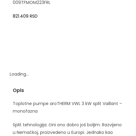
009TFMOM223FRL
821.409
RSD
Loading...
Opis
Toplotne pumpe aroTHERM VWL 3 kW split Vaillant –
monofazna
Split tehnologija: čini ono dobro još boljim. Razvijeno
u Nemačkoj, proizvedeno u Europi. Jednako kao