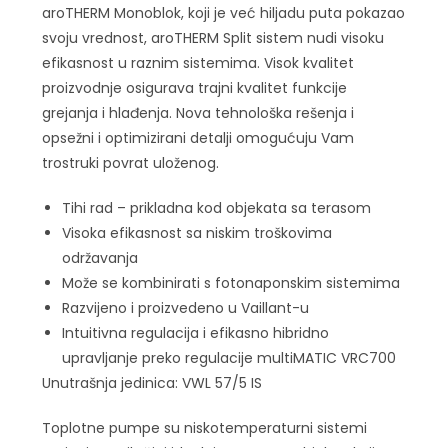
aroTHERM Monoblok, koji je već hiljadu puta pokazao
svoju vrednost, aroTHERM Split sistem nudi visoku
efikasnost u raznim sistemima. Visok kvalitet
proizvodnje osigurava trajni kvalitet funkcije
grejanja i hlađenja. Nova tehnološka rešenja i
opsežni i optimizirani detalji omogućuju Vam
trostruki povrat uloženog.
Tihi rad – prikladna kod objekata sa terasom
Visoka efikasnost sa niskim troškovima
održavanja
Može se kombinirati s fotonaponskim sistemima
Razvijeno i proizvedeno u Vaillant-u
Intuitivna regulacija i efikasno hibridno
upravljanje preko regulacije multiMATIC VRC700
Unutrašnja jedinica: VWL 57/5 IS
Toplotne pumpe su niskotemperaturni sistemi