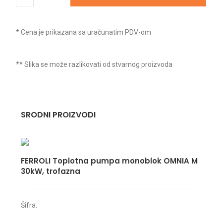
* Cena je prikazana sa uračunatim PDV-om
** Slika se može razlikovati od stvarnog proizvoda
SRODNI PROIZVODI
FERROLI Toplotna pumpa monoblok OMNIA M
30kW, trofazna
Šifra: