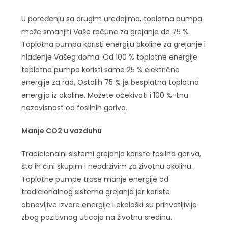
U poređenju sa drugim uređajima, toplotna pumpa
može smanjiti Vaše račune za grejanje do 75 %.
Toplotna pumpa koristi energiju okoline za grejanje i
hlađenje Vašeg doma. Od 100 % toplotne energije
toplotna pumpa koristi samo 25 % električne
energije za rad. Ostalih 75 % je besplatna toplotna
energija iz okoline. Možete očekivati i 100 %-tnu
nezavisnost od fosilnih goriva.
Manje CO2 u vazduhu
Tradicionalni sistemi grejanja koriste fosilna goriva,
što ih čini skupim i neodrživim za životnu okolinu.
Toplotne pumpe troše manje energije od
tradicionalnog sistema grejanja jer koriste
obnovljive izvore energije i ekološki su prihvatljivije
zbog pozitivnog uticaja na životnu sredinu.