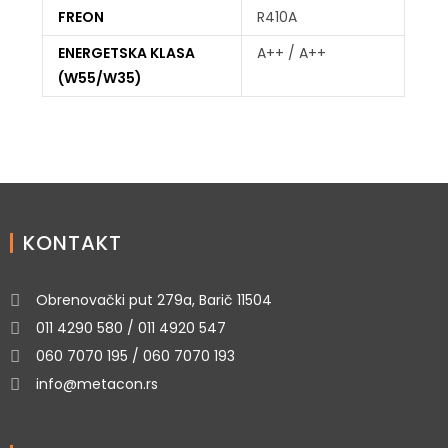
FREON
R410A
ENERGETSKA KLASA
A++ / A++
(W55/W35)
KONTAKT
Obrenovački put 279a, Barič 11504
011 4290 580 / 011 4920 547
060 7070 195 / 060 7070 193
info@metacon.rs