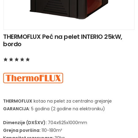
THERMOFLUX Peć na pelet INTERIO 25kW,
bordo
THERMOFLUX
kotao na pelet za centralno grejanje
GARANCIJA
: 5 godina (2 godine na elektroniku)
Dimenzije (DXŠXV):
704x625x1000mm
Grejna površina:
110-180m²