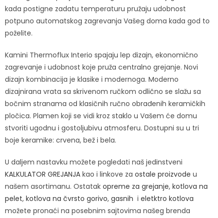
kada postigne zadatu temperaturu pružaju udobnost
potpuno automatskog zagrevanja Vašeg doma kada god to
poželite.
Kamini Thermoflux Interio spajaju lep dizajn, ekonomično
zagrevanje i udobnost koje pruža centralno grejanje. Novi
dizajn kombinacija je klasike i modernoga. Moderno
dizajnirana vrata sa skrivenom ručkom odlično se slažu sa
bočnim stranama od klasičnih ručno obrađenih keramičkih
pločica. Plamen koji se vidi kroz staklo u Vašem će domu
stvoriti ugodnu i gostoljubivu atmosferu. Dostupni su u tri
boje keramike: crvena, bež i bela.
U daljem nastavku možete pogledati naš jedinstveni
KALKULATOR GREJANJA
kao i linkove za
ostale proizvode
u
našem asortimanu. Ostatak
opreme za grejanje
,
kotlova na
pelet
,
kotlova na čvrsto gorivo
,
gasnih
i
eletktro kotlova
možete pronaći na posebnim sajtovima našeg brenda