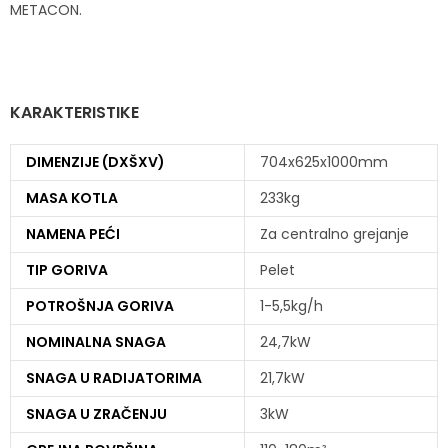
METACON.
KARAKTERISTIKE
DIMENZIJE (DXŠXV)
704x625x1000mm
MASA KOTLA
233kg
NAMENA PEĆI
Za centralno grejanje
TIP GORIVA
Pelet
POTROŠNJA GORIVA
1-5,5kg/h
NOMINALNA SNAGA
24,7kW
SNAGA U RADIJATORIMA
21,7kW
SNAGA U ZRAČENJU
3kW