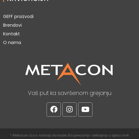
GEFF proizvodi
Brendovi
Kontakt
O nama
Vaš put ka savršenom grejanju
* Metacon d.o.o. nastoji da bude što precizniji i detaljniji u opisu svih