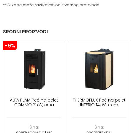
** Slika se može razlikovati od stvarnog proizvoda
SRODNI PROIZVODI
-9%
ALFA PLAM Peć na pelet
THERMOFLUX Peć na pelet
COMMO 21kW, crna
INTERIO 14kW, krem
Šifra:
Šifra:
009EPACOM21C$ALF
009EPFIK14FLU