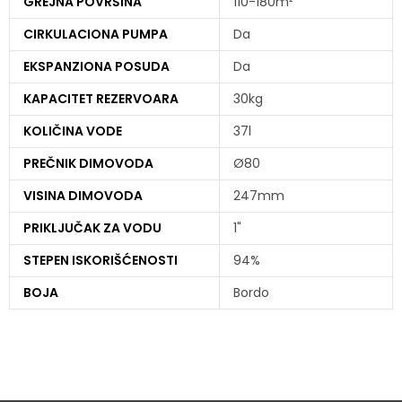
GREJNA POVRŠINA
110-180m²
CIRKULACIONA PUMPA
Da
EKSPANZIONA POSUDA
Da
KAPACITET REZERVOARA
30kg
KOLIČINA VODE
37l
PREČNIK DIMOVODA
Ø80
VISINA DIMOVODA
247mm
PRIKLJUČAK ZA VODU
1"
STEPEN ISKORIŠĆENOSTI
94%
BOJA
Bordo