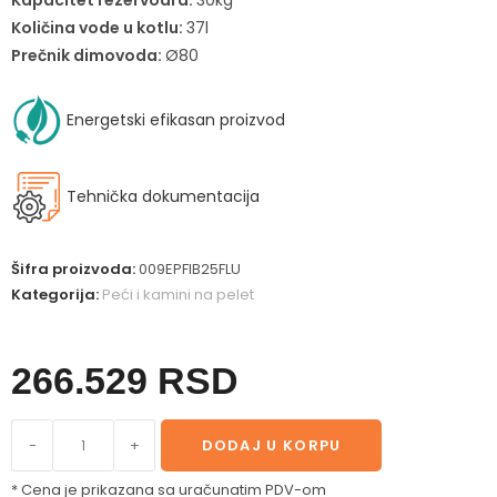
Kapacitet rezervoara:
30kg
Količina vode u kotlu:
37l
Prečnik dimovoda:
Ø80
Energetski efikasan proizvod
Tehnička dokumentacija
Šifra proizvoda:
009EPFIB25FLU
Kategorija:
Peći i kamini na pelet
266.529
RSD
-
+
DODAJ U KORPU
* Cena je prikazana sa uračunatim PDV-om