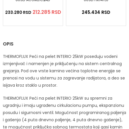
212.285
RSD
245.434
RSD
233.280
RSD
OPIS
THERMOFLUX Peći na pelet INTERIO 25kW poseduju vodeni
izmjenjivač i namenjen je priključenju na sistem centralnog
grejanja. Pod ove vrste kamina većina toplotne energije se
prenosi na vodu u sistemu za zagrevanje radijatora, a deo se
isijava kroz staklo u prostor.
THERMOFLUX Peći na pelet INTERIO 25kW su spremni za
ugradnju i imaju ugrađenu cirkulacionu pumpu, ekspanzionu
posudu i sigurnosni ventil. Mogućnost programiranog paljenja
i gašenja (4 puta dnevno paljenje, 4 puta dnevno gašenje),
te mogućnost priključka sobnog termostata koji gasi kamin