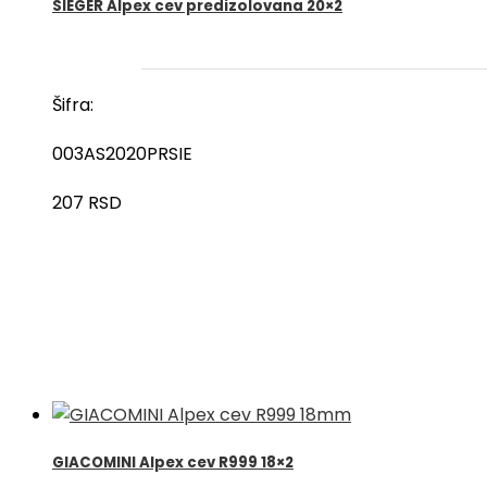
SIEGER Alpex cev predizolovana 20×2
Šifra:
003AS2020PRSIE
207
RSD
GIACOMINI Alpex cev R999 18×2