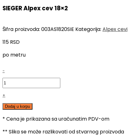
SIEGER Alpex cev 18×2
Šifra proizvoda:
003AS1820SIE
Kategorija:
Alpex cevi
115
RSD
po metru
SIEGER
-
Alpex
cev
18x2
+
količina
Dodaj u korpu
* Cena je prikazana sa uračunatim PDV-om
** Slika se može razlikovati od stvarnog proizvoda