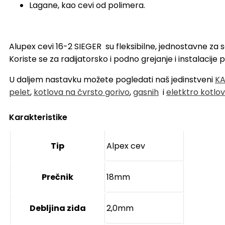
Lagane, kao cevi od polimera.
Alupex cevi 16-2 SIEGER su fleksibilne, jednostavne za 
Koriste se za radijatorsko i podno grejanje i instalacij
U daljem nastavku možete pogledati naš jedinstveni
KA
pelet
,
kotlova na čvrsto gorivo
,
gasnih
i
eletktro kotlo
Karakteristike
Tip
Alpex cev
Prečnik
18mm
Debljina zida
2,0mm