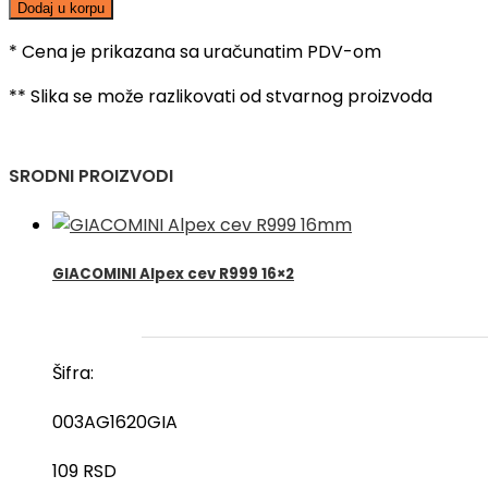
Dodaj u korpu
* Cena je prikazana sa uračunatim PDV-om
** Slika se može razlikovati od stvarnog proizvoda
SRODNI PROIZVODI
GIACOMINI Alpex cev R999 16×2
Šifra:
003AG1620GIA
109
RSD