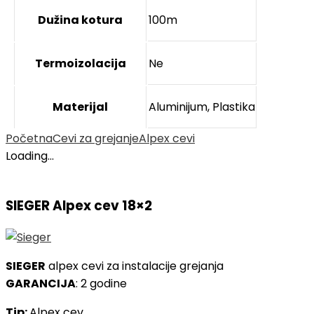
Dužina kotura
100m
Termoizolacija
Ne
Materijal
Aluminijum, Plastika
Početna
Cevi za grejanje
Alpex cevi
Loading...
SIEGER Alpex cev 18×2
SIEGER
alpex cevi za instalacije grejanja
GARANCIJA
: 2 godine
Tip:
Alpex cev