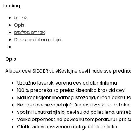
Loading...
אביזרים
Opis
אביזרים משלימים
Dodatne informacije
Opis
Alupex cevi SIEGER su višeslojne cevi i nude sve prednost
Uzdužno laserski varena cev od aluminijuma
100 % prepreka za prelaz kiseonika kroz zid cevi
Mali koeficijent linearnog istezanja, sličan bakru.
Ne prenose se smetajući šumovi i zvuk po instalaci
Spoljni i unutrašnji sloj cevi su od polietilena, u
Velika otpornost na povišenu temperaturu i pritis
Glatki zidovi cevi znače mali gubitak pritiska