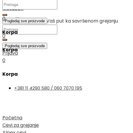
Search
Skip
Metacon
...
to
0
Pogledaj sve proizvode
content
Search
Korpa
...
0
Pogledaj sve proizvode
Korpa
Prijava
0
Search
Korpa
...
Search
+381 11 4290 580 / 060 7070 195
...
Pogledaj sve proizvode
Pogledaj sve proizvode
Početna
Cevi za grejanje
Alpex cevi