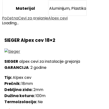
Materijal
Aluminijum, Plastika
Početna
Cevi za grejanje
Alpex cevi
Loading...
SIEGER Alpex cev 18×2
SIEGER
alpex cevi za instalacije grejanja
GARANCIJA
: 2 godine
Tip:
Alpex cev
Prečnik:
18mm
Debljina zida:
2mm
Dužina kotura:
100m
Termoizolacija:
Ne