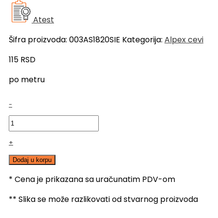
Atest
Šifra proizvoda:
003AS1820SIE
Kategorija:
Alpex cevi
115
RSD
po metru
SIEGER
-
Alpex
cev
18x2
+
količina
Dodaj u korpu
* Cena je prikazana sa uračunatim PDV-om
** Slika se može razlikovati od stvarnog proizvoda