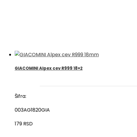
GIACOMINI Alpex cev R999 18×2
Šifra:
003AG1820GIA
179
RSD