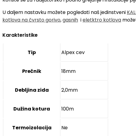
U daljem nastavku možete pogledati naš jedinstveni
KAL
kotlova na čvrsto gorivo
,
gasnih
i
eletktro kotlova
možet
Karakteristike
Tip
Alpex cev
Prečnik
18mm
Debljina zida
2,0mm
Dužina kotura
100m
Termoizolacija
Ne