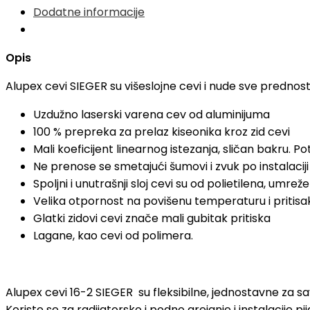
Dodatne informacije
Opis
Alupex cevi SIEGER su višeslojne cevi i nude sve prednosti
Uzdužno laserski varena cev od aluminijuma
100 % prepreka za prelaz kiseonika kroz zid cevi
Mali koeficijent linearnog istezanja, sličan bakru. 
Ne prenose se smetajući šumovi i zvuk po instalaciji
Spoljni i unutrašnji sloj cevi su od polietilena, umr
Velika otpornost na povišenu temperaturu i pritisa
Glatki zidovi cevi znače mali gubitak pritiska
Lagane, kao cevi od polimera.
Alupex cevi 16-2 SIEGER su fleksibilne, jednostavne za sa
Koriste se za radijatorsko i podno grejanje i instalacije