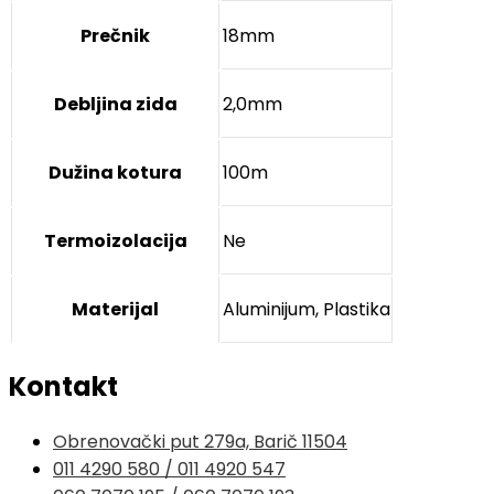
Prečnik
18mm
Debljina zida
2,0mm
Dužina kotura
100m
Termoizolacija
Ne
Materijal
Aluminijum, Plastika
Kontakt
Obrenovački put 279a, Barič 11504
011 4290 580 / 011 4920 547