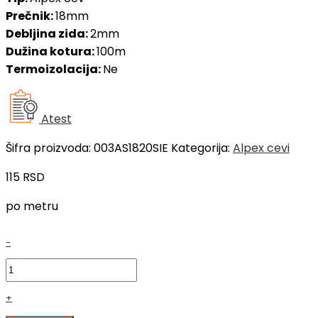
Prečnik:
18mm
Debljina zida:
2mm
Dužina kotura:
100m
Termoizolacija:
Ne
Atest
Šifra proizvoda:
003AS1820SIE
Kategorija:
Alpex cevi
115
RSD
po metru
SIEGER
-
Alpex
cev
18x2
+
količina