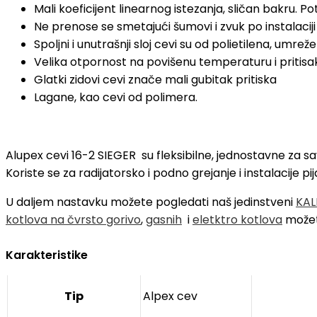
Mali koeficijent linearnog istezanja, sličan bakru. 
Ne prenose se smetajući šumovi i zvuk po instalaciji
Spoljni i unutrašnji sloj cevi su od polietilena, umr
Velika otpornost na povišenu temperaturu i pritisa
Glatki zidovi cevi znače mali gubitak pritiska
Lagane, kao cevi od polimera.
Alupex cevi 16-2 SIEGER su fleksibilne, jednostavne za sa
Koriste se za radijatorsko i podno grejanje i instalacije
U daljem nastavku možete pogledati naš jedinstveni
KAL
kotlova na čvrsto gorivo
,
gasnih
i
eletktro kotlova
možet
Karakteristike
Tip
Alpex cev