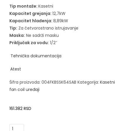
Tip montaže:
Kasetni
Kapacitet grejanja:
12,7kW
Kapacitet hlađenja:
8,89kW
Tip:
Za četvorostrano istrujavanje
Maska:
Ne sadrži masku
Priključak za vodu:
1/2″
Tehnička dokumentacija
Atest
Šifra proizvoda:
004FKBSSK64SAB
Kategorija:
Kasetni
fan coil uređaji
161.382
RSD