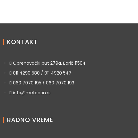
KONTAKT
Obrenovački put 279a, Barič 11504
011 4290 580 / 011 4920 547
060 7070 195 / 060 7070 193
info@metacon.rs
RADNO VREME