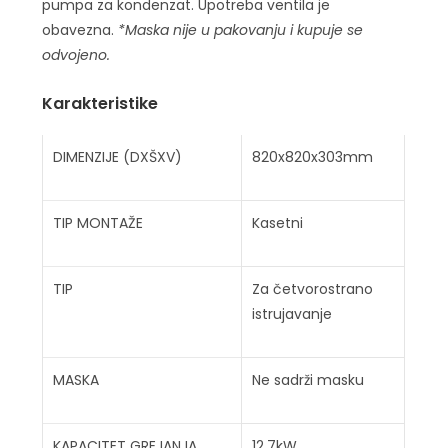
pumpa za kondenzat. Upotreba ventila je
obavezna.
*Maska nije u pakovanju i kupuje se
odvojeno.
Karakteristike
DIMENZIJE (DXŠXV)
820x820x303mm
TIP MONTAŽE
Kasetni
TIP
Za četvorostrano
istrujavanje
MASKA
Ne sadrži masku
KAPACITET GREJANJA
12,7kW