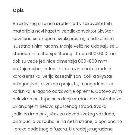
Opis
Atraktivnog dizajna i izrađen od visokovalitetnih
materijala novi kazetni ventilokonvektor SkyStar
savršeno se uklapa u svaki prostor, a odlikuje se i
izuzetno tihim radom. Manje veličine uklapaju se u
standardni raster spuštenog stropa 600×600 mm
dok su veće jedinice dimenzija 800×800 mm i
pružaju najbolji odnos niske razine buke i radnih
karakteristika. Serija kasetnih fan-coil-a SkyStar
prilagodljiva je svakom projektu, a pogodnost za
korisnika je lagano održavanje opreme. Gotovo svim
delovima pristupa se s donje strane, bez potrebe za
uklanjanjem delova spuštenog stropa. Svaka
jedinica ima priključak za dovod svežeg vazduha,
distribucija vazduha je na četiri strane, a opcionalno
i preko dodatnog difuzora. U uređaj je ugrađena