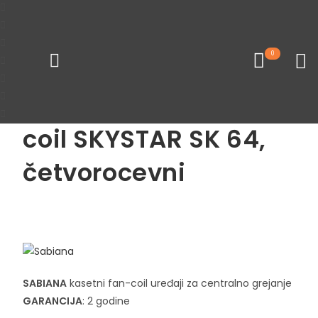
Početna
Fan coil uređaji
Kasetni fan coil uređaji
0
Loading...
SABIANA Kasetni fan-
coil SKYSTAR SK 64,
četvorocevni
Pogledaj sve proizvode
SABIANA
kasetni fan-coil uređaji za centralno grejanje
GARANCIJA
: 2 godine