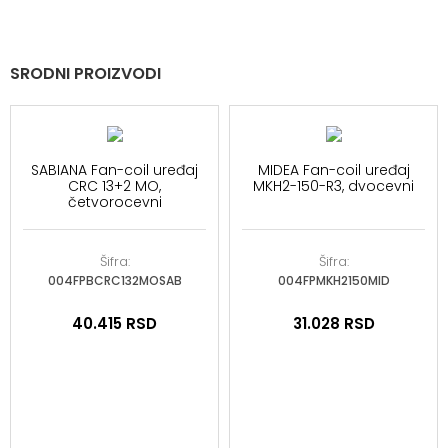
SRODNI PROIZVODI
SABIANA Fan-coil uređaj
MIDEA Fan-coil uređaj
CRC 13+2 MO,
MKH2-150-R3, dvocevni
četvorocevni
Šifra:
Šifra:
004FPBCRC132MOSAB
004FPMKH2150MID
40.415
RSD
31.028
RSD