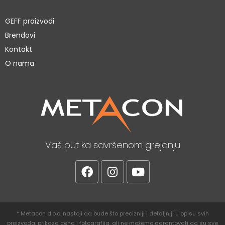
GEFF proizvodi
Brendovi
Kontakt
O nama
Vaš put ka savršenom grejanju
* Metacon d.o.o. nastoji da bude što precizniji i detaljniji u opisu svih
proizvoda, prikaza cena i fotografija, ali ne možemo garantovati da su sve