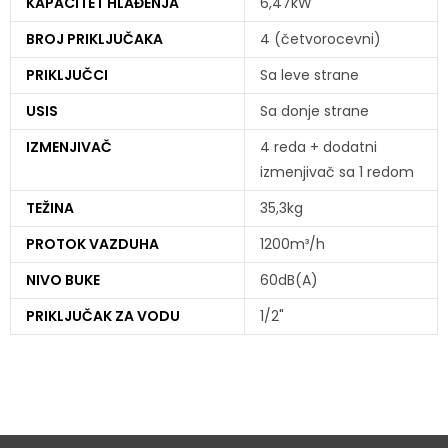
KAPACITET HLAĐENJA
6,47kW
BROJ PRIKLJUČAKA
4 (četvorocevni)
PRIKLJUČCI
Sa leve strane
USIS
Sa donje strane
IZMENJIVAČ
4 reda + dodatni
izmenjivač sa 1 redom
TEŽINA
35,3kg
PROTOK VAZDUHA
1200m³/h
NIVO BUKE
60dB(A)
PRIKLJUČAK ZA VODU
1/2"