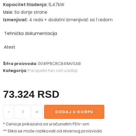
Kapacitet hlađenja:
6,47kW
Usis:
Sa donje strane
Izmenjivač:
4 reda + dodatni izmenjivač sa 1 redom
Tehnička dokumentacija
Atest
Šifra proizvoda:
004FPBCRC841MVSAB
Kategorija:
Parapetni fan coil uređaji
73.324
RSD
-
+
DODAJ U KORPU
* Cena je prikazana sa uračunatim PDV-om
** Slika se može razlikovati od stvarnog proizvoda