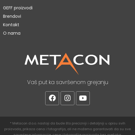
GEFF proizvodi
Brendovi
Kontakt
O nama
Vaš put ka savršenom grejanju
* Metacon d.o.o. nastoji da bude što precizniji i detaljniji u opisu svih
proizvoda, prikaza cena i fotografija, ali ne možemo garantovati da su sve
navedene informacije, cene i fotografije proizvoda bez grešaka.