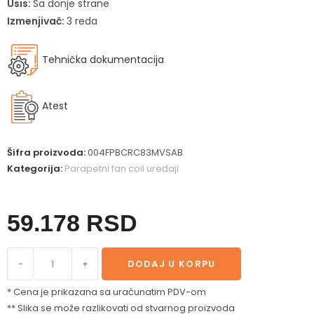
Usis:
Sa donje strane
Izmenjivač:
3 reda
Tehnička dokumentacija
Atest
Šifra proizvoda:
004FPBCRC83MVSAB
Kategorija:
Parapetni fan coil uređaji
59.178
RSD
-
+
DODAJ U KORPU
* Cena je prikazana sa uračunatim PDV-om
** Slika se može razlikovati od stvarnog proizvoda