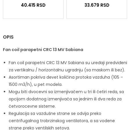
40.415
RSD
33.679
RSD
OPIS
Fan coil parapetni CRC 13 MV Sabiana
Fan coil parapetni CRC 13 MV Sabiana su uređaji predviđeni
za vertikalnu / horizontalnu ugradnju (sa maskom ili bez).
Asortiman pokriva devet količina protoka vazduha (105 –
1500 m3/h), u pet modela.
Mogu biti dvocevni sa izmenjivačem u tri ili četiri reda, sa
opcijom dodatnog izmenjivača sa jednim ili dva reda za
četvorocevne sisteme.
Regulacija sa vazdušne strane se odvija preko
centrifugalnog trobrzinskog ventilatora, a sa vodene
strane preko ventilskih setova.