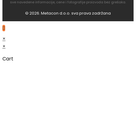
sve navedene informacije, cene i fotografije proizvoda bez grešaka.
© 2026. Metacon d.o.o. sva prava zadržana
×
×
Cart