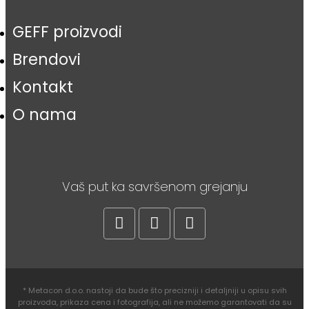
GEFF proizvodi
Brendovi
Kontakt
O nama
Vaš put ka savršenom grejanju
* Metacon d.o.o. nastoji da bude što precizniji i detaljniji u opisu svih
proizvoda, prikaza cena i fotografija, ali ne možemo garantovati da su