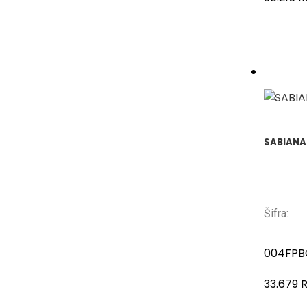
SABIANA 
Šifra:
004FPB
33.679