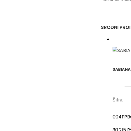
SRODNI PRO
SABIANA 
Šifra:
004FPB
30.215
R