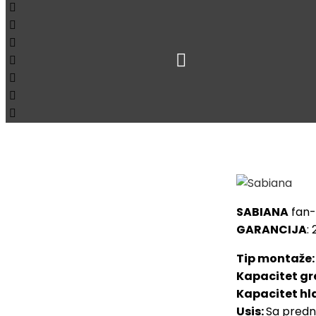
Početna
Fan co
Loading...
SABIANA Fa
Pogledaj sve proizvode
SABIANA
fan-c
GARANCIJA
:
Tip montaže
Kapacitet gr
Kapacitet hl
Usis:
Sa predn