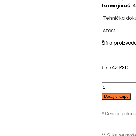
Izmenjivač:
4
Tehnička dok
Atest
Šifra proizvod
67.743
RSD
Dodaj u korpu
* Cena je prika
** Slika se može