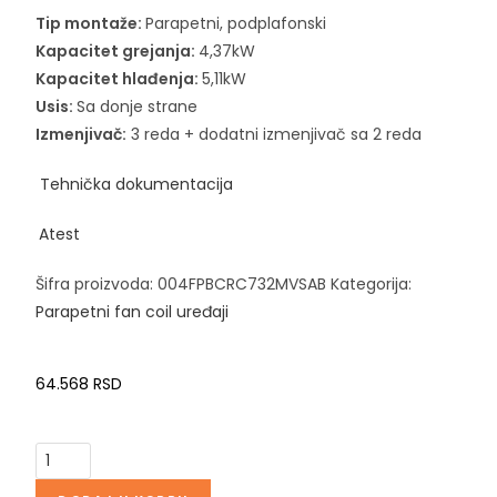
Tip montaže:
Parapetni, podplafonski
Kapacitet grejanja:
4,37kW
Kapacitet hlađenja:
5,11kW
Usis:
Sa donje strane
Izmenjivač:
3 reda + dodatni izmenjivač sa 2 reda
Tehnička dokumentacija
Atest
Šifra proizvoda:
004FPBCRC732MVSAB
Kategorija:
Parapetni fan coil uređaji
64.568
RSD