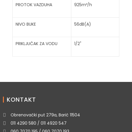
PROTOK VAZDUHA
925m³/h
NIVO BUKE
56dB(A)
PRIKLJUČAK ZA VODU
1/2"
KONTAKT
Obrenovački put 279a, Barič 11504
011 4290 580 / 011 4920 547
060 7070 195 / 060 7070 193