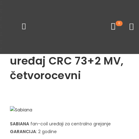
Početna
Fan coil uređaji
Parapetni fan coil uređaji
0
Loading...
SABIANA Fan-coil
uređaj CRC 73+2 MV,
četvorocevni
Pogledaj sve proizvode
SABIANA
fan-coil uređaji za centralno grejanje
GARANCIJA
: 2 godine