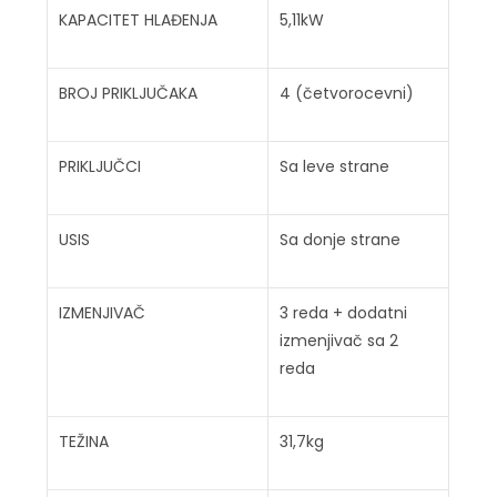
KAPACITET HLAĐENJA
5,11kW
BROJ PRIKLJUČAKA
4 (četvorocevni)
PRIKLJUČCI
Sa leve strane
USIS
Sa donje strane
IZMENJIVAČ
3 reda + dodatni
izmenjivač sa 2
reda
TEŽINA
31,7kg