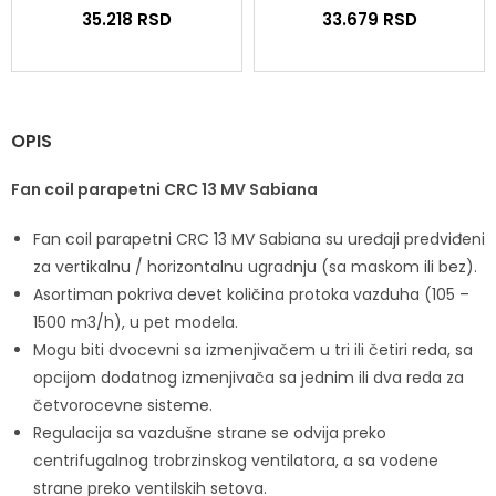
35.218
RSD
33.679
RSD
OPIS
Fan coil parapetni CRC 13 MV Sabiana
Fan coil parapetni CRC 13 MV Sabiana su uređaji predviđeni
za vertikalnu / horizontalnu ugradnju (sa maskom ili bez).
Asortiman pokriva devet količina protoka vazduha (105 –
1500 m3/h), u pet modela.
Mogu biti dvocevni sa izmenjivačem u tri ili četiri reda, sa
opcijom dodatnog izmenjivača sa jednim ili dva reda za
četvorocevne sisteme.
Regulacija sa vazdušne strane se odvija preko
centrifugalnog trobrzinskog ventilatora, a sa vodene
strane preko ventilskih setova.