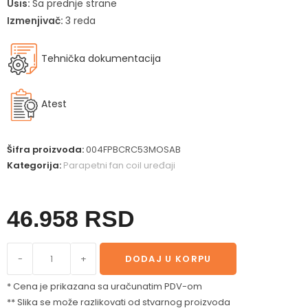
Usis:
Sa prednje strane
Izmenjivač:
3 reda
Tehnička dokumentacija
Atest
Šifra proizvoda:
004FPBCRC53MOSAB
Kategorija:
Parapetni fan coil uređaji
46.958
RSD
-
+
DODAJ U KORPU
* Cena je prikazana sa uračunatim PDV-om
** Slika se može razlikovati od stvarnog proizvoda