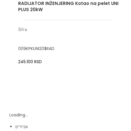
RADIJATOR INŽENJERING Kotao na pelet UNI
PLUS 20kW
Šifra:
009KPKUNI20$RAD
245.100
RSD
Loading...
אביזרים