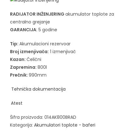
RADIJATOR INŽENJERING
akumulator toplote za
centralno grejanje
GARANCIJA
: 5 godine
Tip:
Akumulacioni rezervoar
Broj izmenjivača:
1 izmenjivač
Kazan:
Čelični
Zapremina:
800l
Prečnik:
990mm
Tehnička dokumentacija
Atest
Šifra proizvoda:
014AK800BRAD
Kategorija:
Akumulatori toplote - baferi