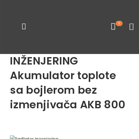
Početna
Bojleri i akumulatori toplote
Akumulatori toplot
0
Loading...
RADIJATOR
INŽENJERING
Akumulator toplote
sa bojlerom bez
Pogledaj sve proizvode
izmenjivača AKB 800