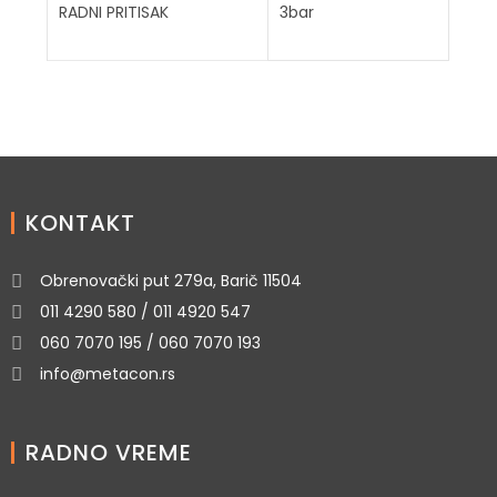
RADNI PRITISAK
3bar
KONTAKT
Obrenovački put 279a, Barič 11504
011 4290 580 / 011 4920 547
060 7070 195 / 060 7070 193
info@metacon.rs
RADNO VREME