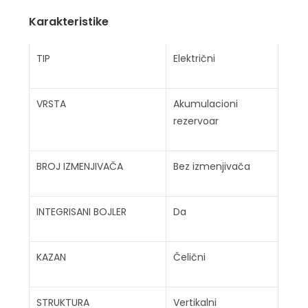
Karakteristike
TIP
Električni
VRSTA
Akumulacioni
rezervoar
BROJ IZMENJIVAČA
Bez izmenjivača
INTEGRISANI BOJLER
Da
KAZAN
Čelični
STRUKTURA
Vertikalni