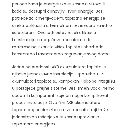
perioda kada je energetska efikasnost visoka ili
kada su dostupni obnovljivi izvori energije. Bez
potrebe za izmenjivačem, toplotna energija se
direktno skladišti u termalnom rezervoaru zajedno
sa bojlerom. Ova jednostavna, ali efikasna
konstrukcija omogućava korisnicima da
maksimalno iskoriste višak toplote i obezbede
konstantno i ravnomerno zagrevanje svog doma.
Jedna od prednosti AKB akumulatora toplote je
njihova jednostavna instalacija i upotreba. Ovi
akumulatori toplote su kompaktni i lako se integrišu
u postojeće grejne sisteme. Bez izmenjivača, nema
dodatnih komponenti koje bi mogle komplikovati
proces instalacije. Ovo čini AKB akumulatore
toplote pogodnim izborom za korisnike koji traže
jednostavno rešenje za efikasno upravljanje
toplotnom energijom.