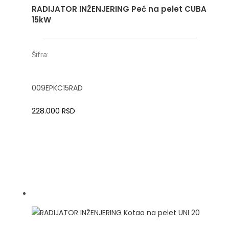
RADIJATOR INŽENJERING Peć na pelet CUBA
15kW
Šifra:
009EPKC15RAD
228.000
RSD