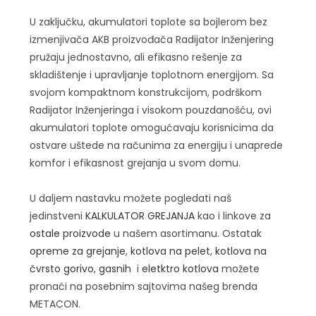
U zaključku, akumulatori toplote sa bojlerom bez
izmenjivača AKB proizvođača Radijator Inženjering
pružaju jednostavno, ali efikasno rešenje za
skladištenje i upravljanje toplotnom energijom. Sa
svojom kompaktnom konstrukcijom, podrškom
Radijator Inženjeringa i visokom pouzdanošću, ovi
akumulatori toplote omogućavaju korisnicima da
ostvare uštede na računima za energiju i unaprede
komfor i efikasnost grejanja u svom domu.
U daljem nastavku možete pogledati naš
jedinstveni
KALKULATOR GREJANJA
kao i linkove za
ostale proizvode
u našem asortimanu. Ostatak
opreme za grejanje
,
kotlova na pelet
,
kotlova na
čvrsto gorivo
,
gasnih
i
eletktro kotlova
možete
pronaći na posebnim sajtovima našeg brenda
METACON.