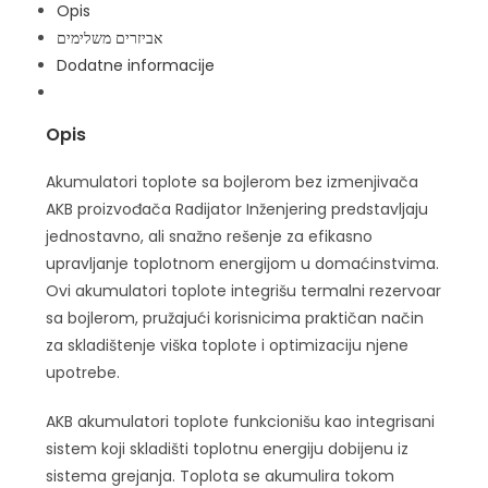
Opis
אביזרים משלימים
Dodatne informacije
Opis
Akumulatori toplote sa bojlerom bez izmenjivača
AKB proizvođača Radijator Inženjering predstavljaju
jednostavno, ali snažno rešenje za efikasno
upravljanje toplotnom energijom u domaćinstvima.
Ovi akumulatori toplote integrišu termalni rezervoar
sa bojlerom, pružajući korisnicima praktičan način
za skladištenje viška toplote i optimizaciju njene
upotrebe.
AKB akumulatori toplote funkcionišu kao integrisani
sistem koji skladišti toplotnu energiju dobijenu iz
sistema grejanja. Toplota se akumulira tokom