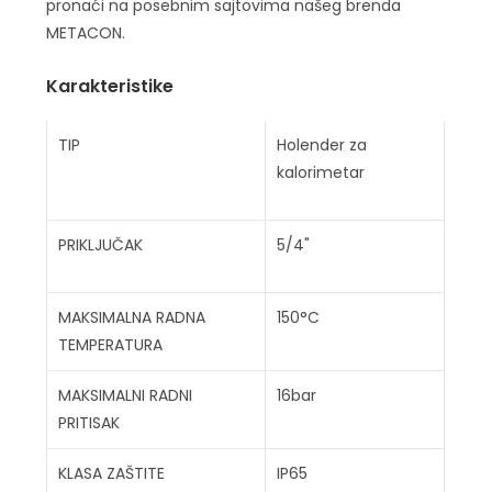
pronaći na posebnim sajtovima našeg brenda
METACON.
Karakteristike
TIP
Holender za
kalorimetar
PRIKLJUČAK
5/4"
MAKSIMALNA RADNA
150°C
TEMPERATURA
MAKSIMALNI RADNI
16bar
PRITISAK
KLASA ZAŠTITE
IP65