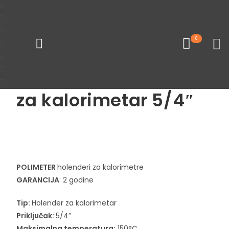
Početna
Merni instrumenti
Kalorimetri
0
Loading...
POLIMETER Holender
za kalorimetar 5/4″
Pogledaj sve proizvode
POLIMETER
holenderi za kalorimetre
GARANCIJA
: 2 godine
Tip:
Holender za kalorimetar
Priključak:
5/4″
Maksimalna temperatura:
150°C