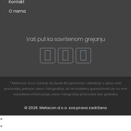
Kontakt
O nama
Vaš put ka savršenom grejanju
* Metacon d.o.o. nastoji da bude što precizniji i detaljniji u opisu svih
proizvoda, prikaza cena i fotografija, ali ne možemo garantovati da su sve
navedene informacije, cene i fotografije proizvoda bez grešaka.
© 2026. Metacon d.o.o. sva prava zadržana
×
×