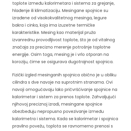
toplote između kalorimetara i sistema za grejanje,
hlađenje ili klimatizaciju. Mesingane spojnice su
izrađene od visokokvalitetnog mesinga, legure
bakra i cinka, koja ima izuzetne termičke
karakteristike. Mesing kao materijal pruža
izvanrednu provodljivost toplote, što je od vitalnog
značaja za precizno merenje potrošnje toplotne
energije. Osim toga, mesing je i vrlo otporan na
koroziju, čime se osigurava dugotrajnost spojnica.
Fizički izgled mesinganih spojnica obično je u obliku
cilindra s dve navoje na suprotnim stranama. Ovi
navoji omogućavaju lako pričvršćivanje spojnice na
kalorimetar i sistem za prenos toplote. Zahvaljujući
njihovoj preciznoj izradi, mesingane spojnice
obezbeđuju nepropusno povezivanje između
kalorimetra i sistema. Kada se kalorimetar i spojnica
pravilno povežu, toplota se ravnomerno prenosi s