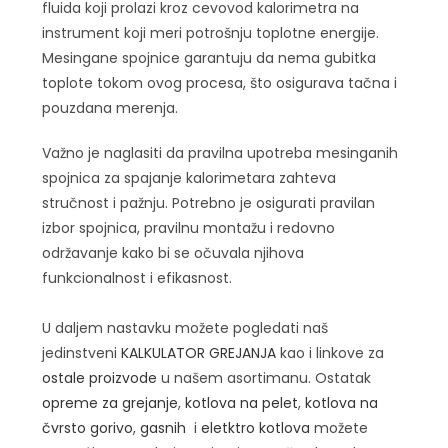
fluida koji prolazi kroz cevovod kalorimetra na
instrument koji meri potrošnju toplotne energije.
Mesingane spojnice garantuju da nema gubitka
toplote tokom ovog procesa, što osigurava tačna i
pouzdana merenja.
Važno je naglasiti da pravilna upotreba mesinganih
spojnica za spajanje kalorimetara zahteva
stručnost i pažnju. Potrebno je osigurati pravilan
izbor spojnica, pravilnu montažu i redovno
održavanje kako bi se očuvala njihova
funkcionalnost i efikasnost.
U daljem nastavku možete pogledati naš
jedinstveni
KALKULATOR GREJANJA
kao i linkove za
ostale proizvode
u našem asortimanu. Ostatak
opreme za grejanje
,
kotlova na pelet
,
kotlova na
čvrsto gorivo
,
gasnih
i
eletktro kotlova
možete