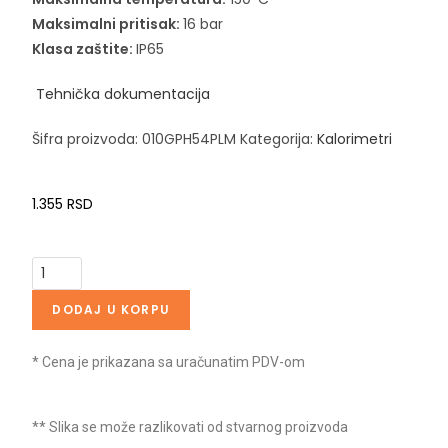
Maksimalni pritisak:
16 bar
Klasa zaštite:
IP65
Tehnička dokumentacija
Šifra proizvoda:
010GPH54PLM
Kategorija:
Kalorimetri
1.355
RSD
DODAJ U KORPU
* Cena je prikazana sa uračunatim PDV-om
** Slika se može razlikovati od stvarnog proizvoda