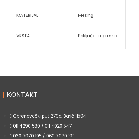
MATERIJAL
Mesing
VRSTA
Priključci i oprema
KONTAKT
Obrenovački put 279a, Barič 11504
011 4290 580 / 011 4920 547
060 7070 195 / 060 7070 193