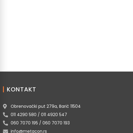
KONTAKT
Obrenovački put 279a, Barič 11504
011 4290 580 / 011 4920 547
060 7070 195 / 060 7070 193
info@metacon.rs