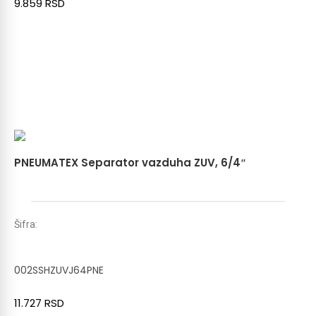
9.859
RSD
PNEUMATEX Separator vazduha ZUV, 6/4″
Šifra:
002SSHZUVJ64PNE
11.727
RSD