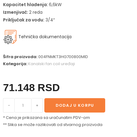
Kapacitet hlađenja:
6,6kW
Izmenjivač:
2 reda
Priključak za vodu:
3/4″
Tehnička dokumentacija
Šifra proizvoda:
004FNMKT3HG700800MID
Kategorija:
Kanalski fan coil uređaji
71.148
RSD
-
+
DODAJ U KORPU
* Cena je prikazana sa uračunatim PDV-om
** Slika se može razlikovati od stvarnog proizvoda