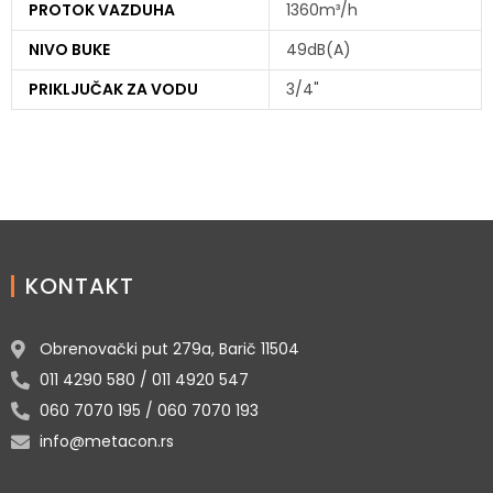
PROTOK VAZDUHA
1360m³/h
NIVO BUKE
49dB(A)
PRIKLJUČAK ZA VODU
3/4"
KONTAKT
Obrenovački put 279a, Barič 11504
011 4290 580 / 011 4920 547
060 7070 195 / 060 7070 193
info@metacon.rs