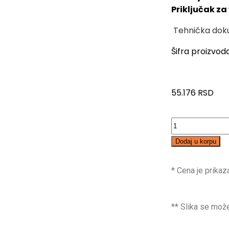
Priključak za
Tehnička dok
Šifra proizvod
55.176
RSD
Dodaj u korpu
* Cena je prika
** Slika se može