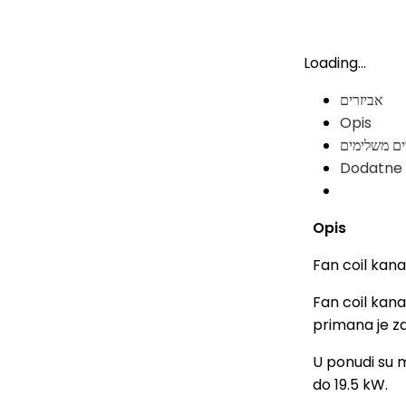
Loading...
אביזרים
Opis
ים משלימים
Dodatne 
Opis
Fan coil kan
Fan coil kana
primana je za
U ponudi su m
do 19.5 kW.