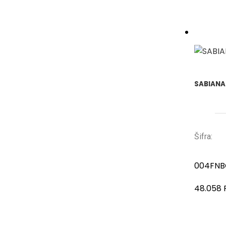
SABIANA 
Šifra:
004FNB
48.058