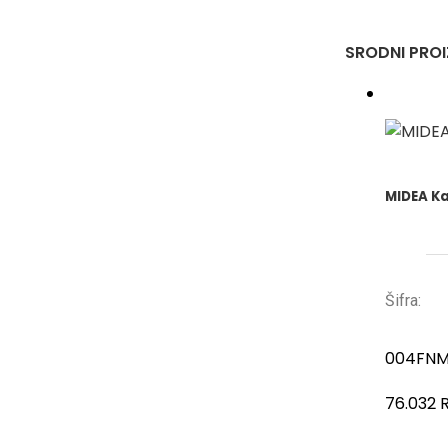
SRODNI PRO
MIDEA Ka
Šifra:
004FNM
76.032