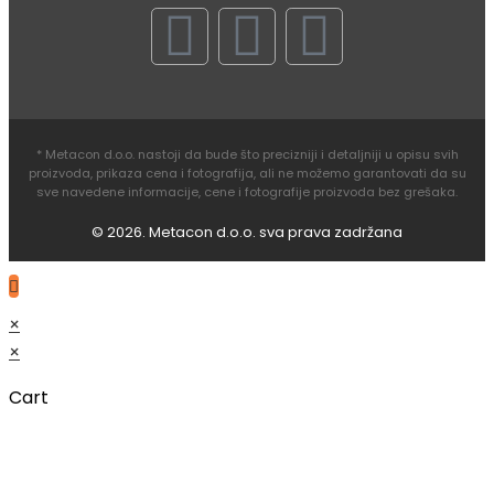
* Metacon d.o.o. nastoji da bude što precizniji i detaljniji u opisu svih
proizvoda, prikaza cena i fotografija, ali ne možemo garantovati da su
sve navedene informacije, cene i fotografije proizvoda bez grešaka.
© 2026. Metacon d.o.o. sva prava zadržana
×
×
Cart