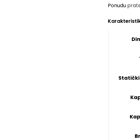
Ponudu
prat
Karakteristi
Di
Statički
Kap
Kap
Br