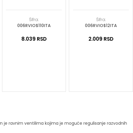
Šifra:
Šifra:
006RVIO$110ITA
006RVIO$12ITA
8.039
RSD
2.009
RSD
jen je ravnim ventilima kojima je moguće regulisanje razvodnih