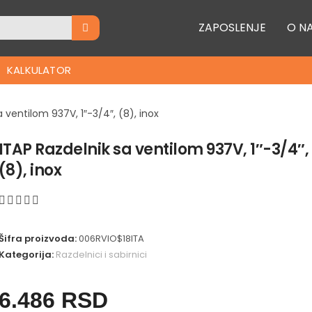
ZAPOSLENJE
O N
KALKULATOR
a ventilom 937V, 1″-3/4″, (8), inox
ITAP Razdelnik sa ventilom 937V, 1″-3/4″,
(8), inox
Šifra proizvoda:
006RVIO$18ITA
Kategorija:
Razdelnici i sabirnici
6.486
RSD