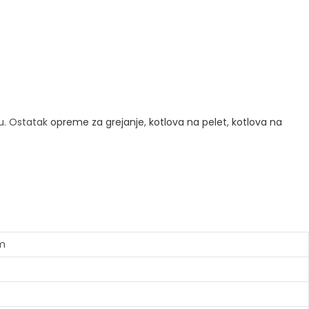
u. Ostatak
opreme za grejanje
,
kotlova na pelet
,
kotlova na
om