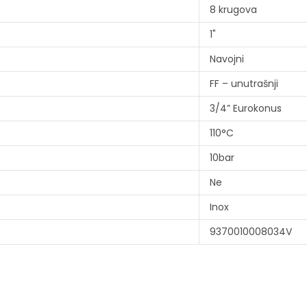
8 krugova
1"
Navojni
FF – unutrašnji
3/4” Eurokonus
110°C
10bar
Ne
Inox
9370010008034V