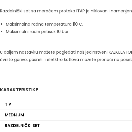
Razdelnički set sa meračem protoka ITAP je niklovan i namenjen 
Maksimalna radna temperatura 110 C.
Maksimalni radni pritisak 10 bar.
U daljem nastavku možete pogledati naš jedinstveni
KALKULATO
čvrsto gorivo
,
gasnih
i
eletktro kotlova
možete pronaći na pose
KARAKTERISTIKE
TIP
MEDIJUM
RAZDELNIČKI SET