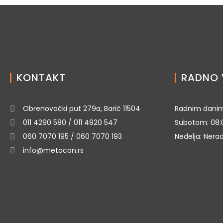
KONTAKT
RADNO 
Obrenovački put 279a, Barič 11504
Radnim danim
011 4290 580 / 011 4920 547
Subotom: 08:
060 7070 195 / 060 7070 193
Nedelja: Nera
info@metacon.rs