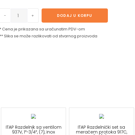
-
+
DODAJ U KORPU
* Cena je prikazana sa uračunatim PDV-om
** Slika se može razlikovati od stvarnog proizvoda
ITAP Razdelnik sa ventilom
ITAP Razdelnički set sa
937V, 1″-3/4″, (7), inox
meračem protoka 917C,