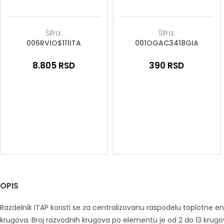
Šifra:
Šifra:
006RVIO$111ITA
001OGAC3418GIA
8.805
RSD
390
RSD
OPIS
Razdelnik ITAP koristi se za centralizovanu raspodelu toplotne e
krugova. Broj razvodnih krugova po elementu je od 2 do 13 krug