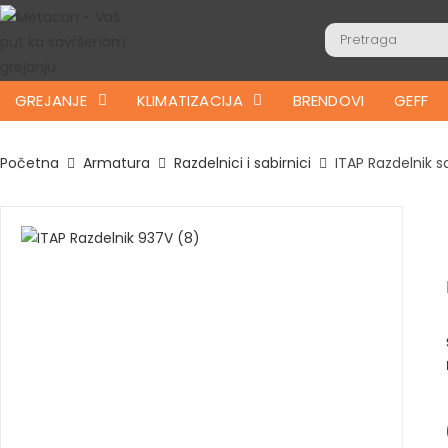
GREJANJE
KLIMATIZACIJA
BRENDOVI
GEFF
Početna
Armatura
Razdelnici i sabirnici
ITAP Razdelnik s