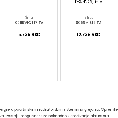
1″-3/4″, (5), inox
Šifra:
Šifra:
006RVIO$17ITA
006RMI$15ITA
5.736
RSD
12.739
RSD
nergije u površinskim i radijatorskim sistemima grejanja. Opreml
ova. Postoji i mogućnost za naknadno ugrađivanje aktuatora.