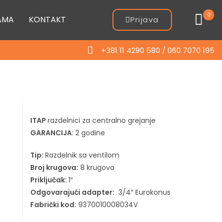
0
AMA
KONTAKT
Prijava
+381 11 4290 580 / 060 7070 195
ITAP
razdelnici za centralno grejanje
GARANCIJA
: 2 godine
Tip:
Razdelnik sa ventilom
Broj krugova:
8 krugova
Priključak:
1″
Odgovarajući adapter:
3/4″ Eurokonus
Fabrički kod:
9370010008034V