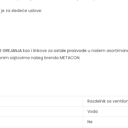
je za sledeće uslove:
R GREJANJA
kao i linkove za
ostale proizvode
u našem asortiman
bnim sajtovima našeg brenda METACON.
Razdelnik sa ventil
Voda
Ne