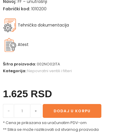
Navoj:
FF – unutrašnji
Fabrički kod:
1010200
Tehnička dokumentacija
Atest
Šifra proizvoda:
002NO02ITA
Kategorija:
Nepovratni ventili i filteri
1.625
RSD
-
+
DODAJ U KORPU
* Cena je prikazana sa uračunatim PDV-om
** Slika se može razlikovati od stvarnog proizvoda