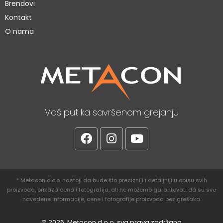
Brendovi
Kontakt
O nama
Vaš put ka savršenom grejanju
* Metacon d.o.o. nastoji da bude što precizniji i detaljniji u opisu svih
proizvoda, prikaza cena i fotografija, ali ne možemo garantovati da su sve
navedene informacije, cene i fotografije proizvoda bez grešaka.
© 2026. Metacon d.o.o. sva prava zadržana