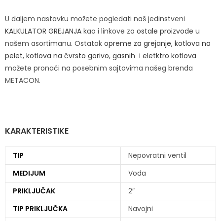
U daljem nastavku možete pogledati naš jedinstveni
KALKULATOR GREJANJA
kao i linkove za
ostale proizvode
u
našem asortimanu. Ostatak
opreme za grejanje
,
kotlova na
pelet
,
kotlova na čvrsto gorivo
,
gasnih
i
eletktro kotlova
možete pronaći na posebnim sajtovima našeg brenda
METACON.
KARAKTERISTIKE
TIP
Nepovratni ventil
MEDIJUM
Voda
PRIKLJUČAK
2″
TIP PRIKLJUČKA
Navojni