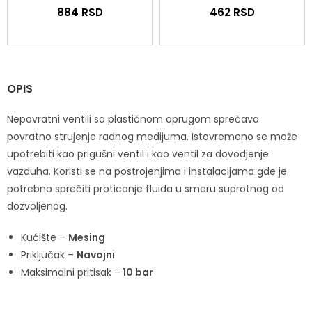
884
RSD
462
RSD
OPIS
Nepovratni ventili sa plastičnom oprugom sprečava
povratno strujenje radnog medijuma. Istovremeno se može
upotrebiti kao prigušni ventil i kao ventil za dovodjenje
vazduha. Koristi se na postrojenjima i instalacijama gde je
potrebno sprečiti proticanje fluida u smeru suprotnog od
dozvoljenog.
Kućište –
Mesing
Priključak –
Navojni
Maksimalni pritisak –
10 bar