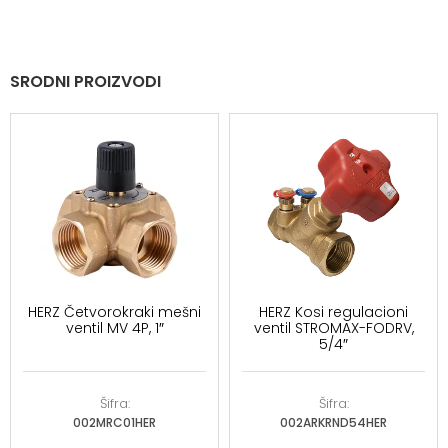
SRODNI PROIZVODI
HERZ Četvorokraki mešni
HERZ Kosi regulacioni
ventil MV 4P, 1″
ventil STROMAX-FODRV,
5/4″
Šifra:
Šifra:
002MRC01HER
002ARKRND54HER