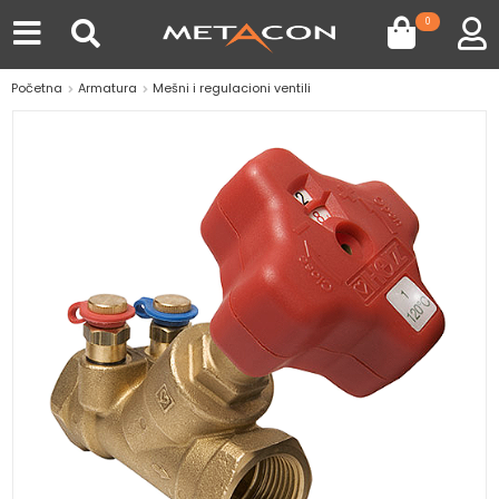
0
Početna
Armatura
Mešni i regulacioni ventili