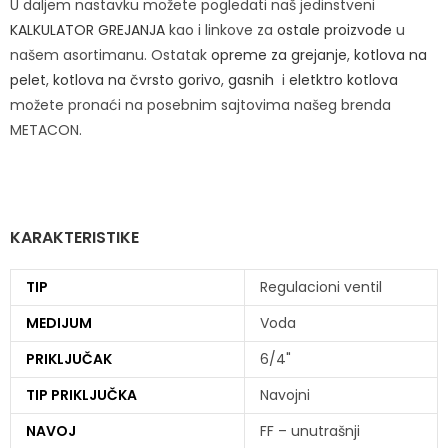
U daljem nastavku možete pogledati naš jedinstveni
KALKULATOR GREJANJA
kao i linkove za
ostale proizvode
u
našem asortimanu. Ostatak
opreme za grejanje
,
kotlova na
pelet
,
kotlova na čvrsto gorivo
,
gasnih
i
eletktro kotlova
možete pronaći na posebnim sajtovima našeg brenda
METACON.
KARAKTERISTIKE
TIP
Regulacioni ventil
MEDIJUM
Voda
PRIKLJUČAK
6/4"
TIP PRIKLJUČKA
Navojni
NAVOJ
FF – unutrašnji