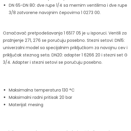
DN 65-DN 80: dve rupe 1/4 sa mernim ventilima i dve rupe
3/8 zatvorene navojnim čepovima 1 0273 00.
Označavač pretpodešavanja 1 6517 05 je u isporuci. Ventili za
pražnjenje 271, 276 se poručuju posebno. Stezni setovi: DN15:
univerzalni model sa specijalnim priključkom za navojnu cev i
priključak steznog seta. DN20: adapter 1 6266 20 i stezni set G
3/4. Adapter i stezni setovi se poručuju posebno.
Maksimalna temperatura 130 °C
Maksimalni radni pritisak 20 bar
Materijal: mesing