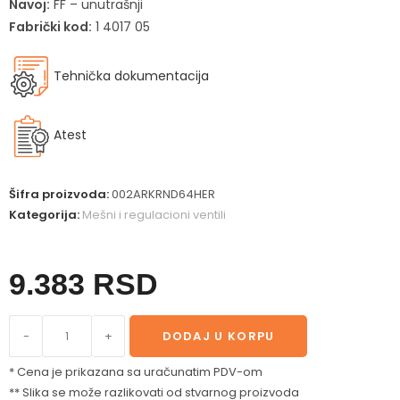
Navoj:
FF – unutrašnji
Fabrički kod:
1 4017 05
Tehnička dokumentacija
Atest
Šifra proizvoda:
002ARKRND64HER
Kategorija:
Mešni i regulacioni ventili
9.383
RSD
-
+
DODAJ U KORPU
* Cena je prikazana sa uračunatim PDV-om
** Slika se može razlikovati od stvarnog proizvoda