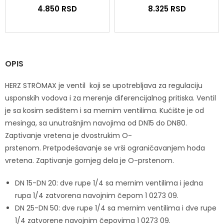
4.850
RSD
8.325
RSD
OPIS
HERZ STRÖMAX je ventil koji se upotrebljava za regulaciju
usponskih vodova i za merenje diferencijalnog pritiska. Ventil
je sa kosim sedištem i sa mernim ventilima. Kućište je od
mesinga, sa unutrašnjim navojima od DN15 do DN80.
Zaptivanje vretena je dvostrukim O-
prstenom. Pretpodešavanje se vrši ograničavanjem hoda
vretena. Zaptivanje gornjeg dela je O-prstenom.
DN 15-DN 20: dve rupe 1/4 sa mernim ventilima i jedna
rupa 1/4 zatvorena navojnim čepom 1 0273 09.
DN 25-DN 50: dve rupe 1/4 sa mernim ventilima i dve rupe
1/4 zatvorene navojnim čepovima 1 0273 09.